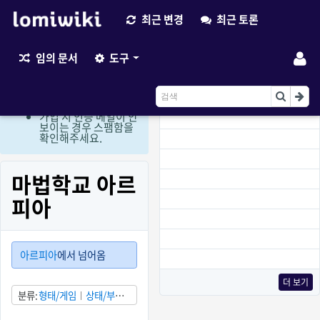
최근 변경
최근 토론
최근 변경
임의 문서
도구
현재 로그인 회원만 편
집이 가능한 상태입니
다. (비회원 편집요청
이용)
가입 시 인증 메일이 안
보이는 경우 스팸함을
확인해주세요.
마법학교 아르
피아
아르피아
에서 넘어옴
더 보기
분류
형태/게임
상태/부분
적으로 발견됨
국가/대한민