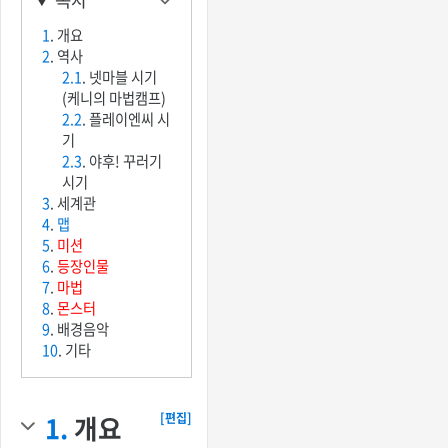
1
. 개요
2
. 역사
2.1
. 넷마블 시기
(케니의 마법캠프)
2.2
. 플레이엔씨 시
기
2.3
. 야후! 꾸러기
시기
3
. 세계관
4
.
맵
5
.
미션
6
.
등장인물
7
.
마법
8
.
몬스터
9
. 배경음악
10
. 기타
1.
개요
[편집]