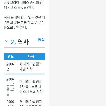
야후코리아 서비스 종료와 함
께 서비스 종료되었다.
직접 플레이 할 수 있는 것을 제
외하고 많은 부분의 스샷, 영상
등으로 남아있다.
2.
역사
[편집]
연도
내용
2006
케니의 마법캠프
년
개발 시작
2006
케니의 마법캠프
년 12
1차 클로즈 베타
월 12
테스터 모집 시작
일
2006
케니의 마법캠프