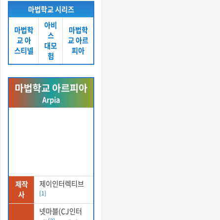
국
마법학교 시리즈
마법학교 시리즈
아비
마법학
마법학
스
교 아
교 아르
대모
스티넬
피아
험
마법학교 아르피아
Arpia
제이인터렉티브
제작
사
[1]
넷마블(CJ인터