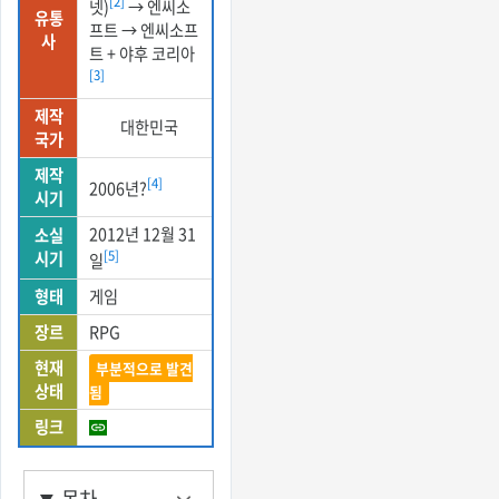
[2]
넷)
→ 엔씨소
유통
프트 → 엔씨소프
사
트 + 야후 코리아
[3]
제작
대한민국
국가
제작
[4]
2006년?
시기
2012년 12월 31
소실
시기
[5]
일
형태
게임
장르
RPG
현재
부분적으로 발견
상태
됨
링크
목차