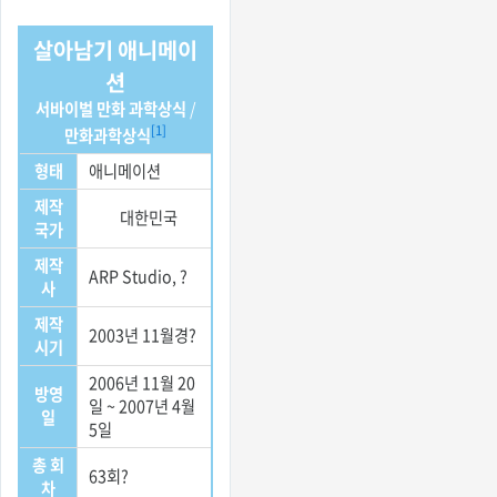
가/대한민국
상태/부분적으
로 발견됨
살아남기 애니메이
션
서바이벌 만화 과학상식
/
[1]
만화과학상식
형태
애니메이션
제작
대한민국
국가
제작
ARP Studio, ?
사
제작
2003년 11월경?
시기
2006년 11월 20
방영
일 ~ 2007년 4월
일
5일
총 회
63회?
차