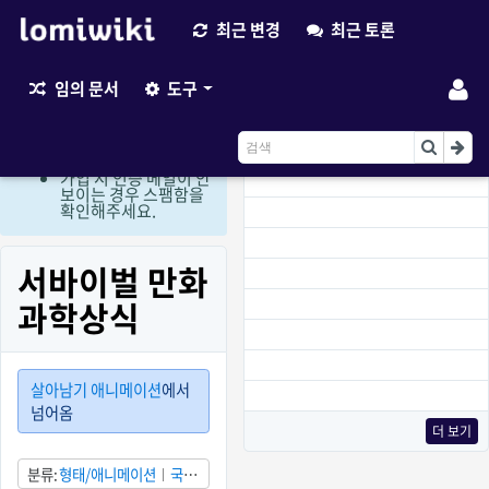
최근 변경
최근 토론
최근 변경
임의 문서
도구
현재 로그인 회원만 편
집이 가능한 상태입니
다. (비회원 편집요청
이용)
가입 시 인증 메일이 안
보이는 경우 스팸함을
확인해주세요.
서바이벌 만화
과학상식
살아남기 애니메이션
에서
넘어옴
더 보기
분류
형태/애니메이션
국