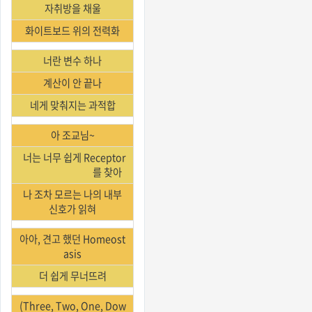
자취방을 채울
화이트보드 위의 전력화
너란 변수 하나
계산이 안 끝나
네게 맞춰지는 과적합
아 조교님~
너는 너무 쉽게 Receptor
를 찾아
나 조차 모르는 나의 내부
신호가 읽혀
아아, 견고 했던 Homeost
asis
더 쉽게 무너뜨려
(Three, Two, One, Dow