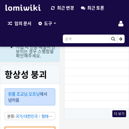
최근 변경
최근 토론
최근 변경
임의 문서
도구
현재 로그인 회원만 편
집이 가능한 상태입니
다. (비회원 편집요청
이용)
가입 시 인증 메일이 안
보이는 경우 스팸함을
확인해주세요.
항상성 붕괴
원룸 조교님 오프닝
에서
넘어옴
더 보기
분류
국가/대한민국
형태/
애니메이션
상태/발견됨