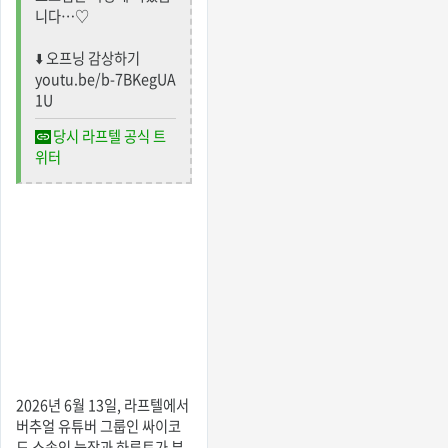
니다…♡
⬇️ 오프닝 감상하기
youtu.be/b-7BKegUA
1U
당시 라프텔 공식 트
위터
2026년 6월 13일, 라프텔에서
버추얼 유튜버 그룹인 싸이코
드 소속인 늦잠과 하루토가 부