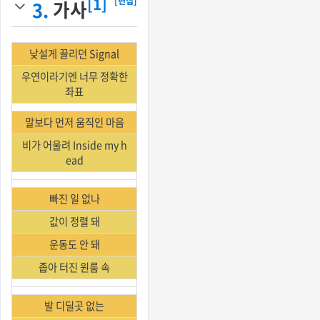
[1]
[편집]
3.
가사
낮설게 끌리던 Signal
우연이라기엔 너무 정확한
좌표
말보다 먼저 움직인 마음
비가 어울려 Inside my h
ead
빠진 일 없나
값이 정렬 돼
운동도 안 돼
좁아 터진 원룸 속
발 디딜곳 없는