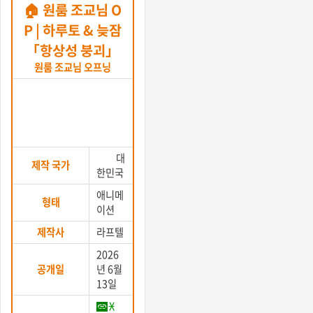
🏠 원룸 조교님 O
P | 하루토 & 늦잠
「항상성 붕괴」
원룸 조교님 오프닝
대
제작 국가
한민국
애니메
형태
이션
제작사
라프텔
2026
공개일
년 6월
13일
X