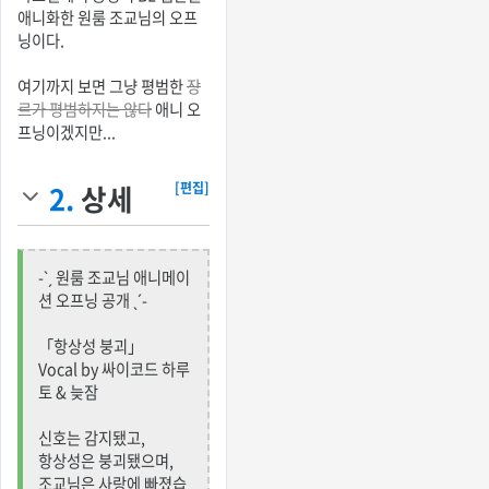
애니화한 원룸 조교님의 오프
닝이다.
여기까지 보면 그냥 평범한
장
르가 평범하지는 않다
애니 오
프닝이겠지만...
2.
상세
[편집]
-ˋˏ 원룸 조교님 애니메이
션 오프닝 공개 ˎˊ-
「항상성 붕괴」
Vocal by 싸이코드 하루
토 & 늦잠
신호는 감지됐고,
항상성은 붕괴됐으며,
조교님은 사랑에 빠졌습