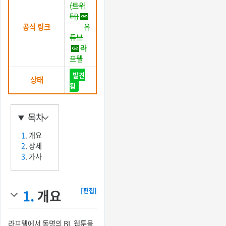
(트위
터)
공식 링크
유
튜브
라
프텔
발견
상태
됨
목차
1
. 개요
2
. 상세
3
. 가사
1.
개요
[편집]
라프텔에서 동명의 BL 웹툰을