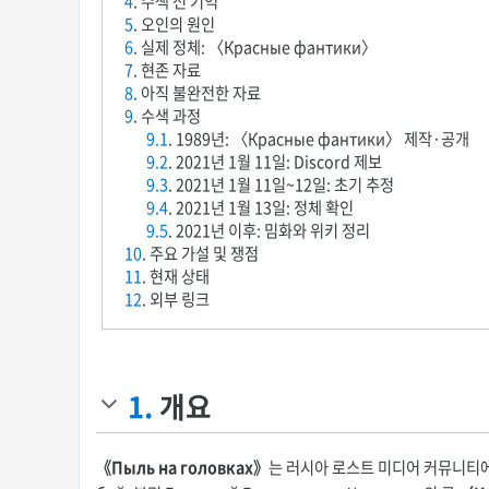
4
. 수색 전 기억
5
. 오인의 원인
6
. 실제 정체: 〈Красные фантики〉
7
. 현존 자료
8
. 아직 불완전한 자료
9
. 수색 과정
9.1
. 1989년: 〈Красные фантики〉 제작·공개
9.2
. 2021년 1월 11일: Discord 제보
9.3
. 2021년 1월 11일~12일: 초기 추정
9.4
. 2021년 1월 13일: 정체 확인
9.5
. 2021년 이후: 밈화와 위키 정리
10
. 주요 가설 및 쟁점
11
. 현재 상태
12
. 외부 링크
1.
개요
《Пыль на головках》
는 러시아 로스트 미디어 커뮤니티에서