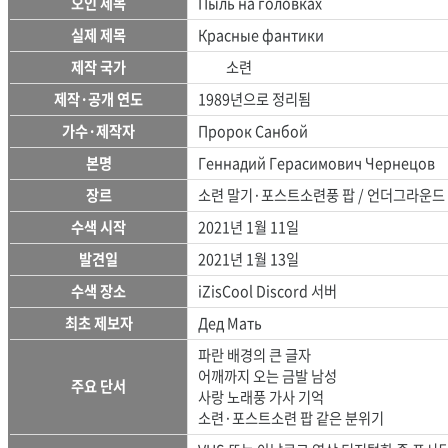
오인 제목
Пыль на головках
실제 제목
Красные фантики
제작 국가
소련
제작·공개 연도
1989년으로 정리됨
가수·제작자
Пророк Санбой
본명
Геннадий Герасимович Чернецов
장르
소련 말기·포스트소련풍 팝 / 언더그라운드
수색 시작
2021년 1월 11일
발견일
2021년 1월 13일
수색 장소
iZisCool Discord 서버
최초 제보자
Дед Мать
파란 배경의 큰 글자
어깨까지 오는 금발 남성
주요 단서
사랑 노래풍 가사 기억
소련·포스트소련 팝 같은 분위기