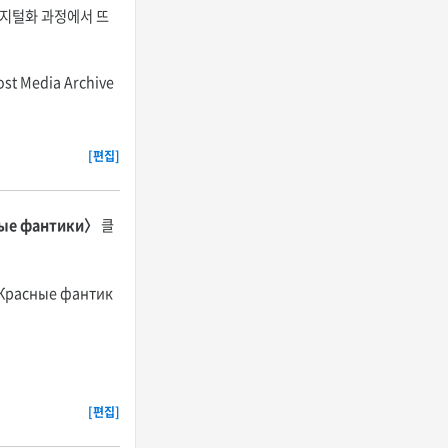
 디지털화 과정에서 뜨
edia Archive
[편집]
ые фантики〉
클
расные фантик
[편집]