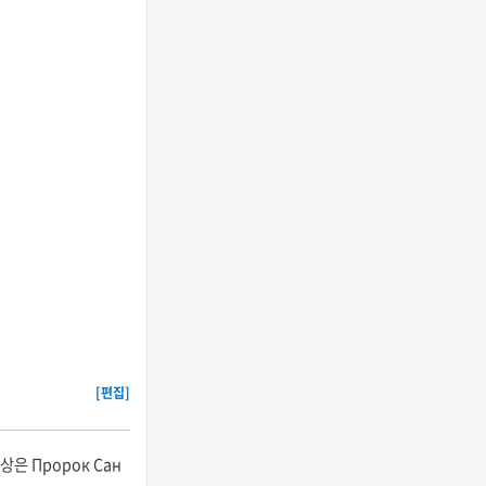
[편집]
은 Пророк Сан