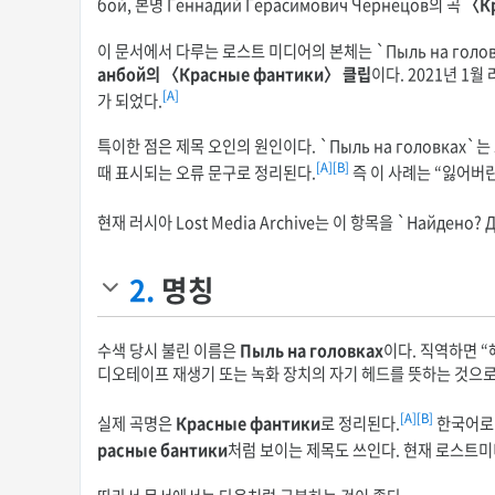
бой, 본명 Геннадий Герасимович Чернецов의 곡
〈К
이 문서에서 다루는 로스트 미디어의 본체는 `Пыль на голо
анбой의 〈Красные фантики〉 클립
이다. 2021년 
[A]
가 되었다.
특이한 점은 제목 오인의 원인이다. `Пыль на головка
[A]
[B]
때 표시되는 오류 문구로 정리된다.
즉 이 사례는 “잃어버
현재 러시아 Lost Media Archive는 이 항목을 `Найдено
2.
명칭
수색 당시 불린 이름은
Пыль на головках
이다. 직역하면 “
디오테이프 재생기 또는 녹화 장치의 자기 헤드를 뜻하는 것으로
[A]
[B]
실제 곡명은
Красные фантики
로 정리된다.
한국어로 
расные бантики
처럼 보이는 제목도 쓰인다. 현재 로스트미디