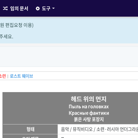
임의 문서
도구
원 편집요청 이용)
주세요.
소련
로스트 웨이브
헤드 위의 먼지
Пыль на головках
Красные фантики
붉은 사탕 포장지
형태
음악 / 뮤직비디오 / 소련·러시아 언더그라