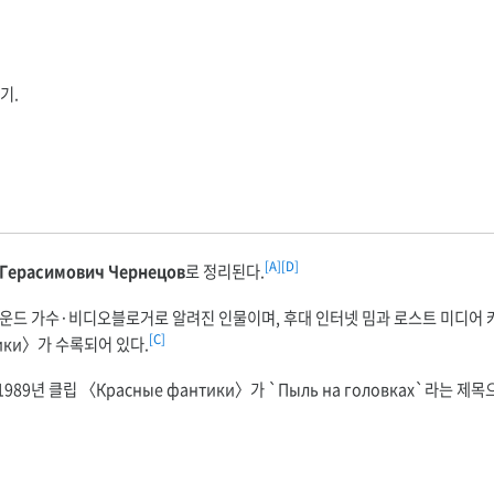
기.
[A]
[D]
 Герасимович Чернецов
로 정리된다.
그라운드 가수·비디오블로거로 알려진 인물이며, 후대 인터넷 밈과 로스트 미디어
[C]
ики〉가 수록되어 있다.
989년 클립 〈Красные фантики〉가 `Пыль на головках`라는 제