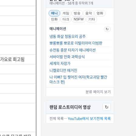
애니메이션 · 58개 중 무작위 7개
애니
게임
방송
음악
영화
만화
다크
NSFW
기타
애니메이션
↻
냉동 화살 청둥오리 공주
뽀롱뽀롱 뽀로로 이탈리아어 더빙판
슈전동 중문 타자기 애니메이션
서바이벌 만화 과학상식
 가요로 회고됨
세계의 자장가
니켈로디언 매거진
나 이뻐? 입 찢어진 여자(학교괴담 빨간
마스크 편)
분류 페이지 보기
랜덤 로스트미디어 영상
↻
YouTube에서 보기
전체 목록 15개 중 하나를 골랐습니다.
YouTube에서 보기
전체 목록