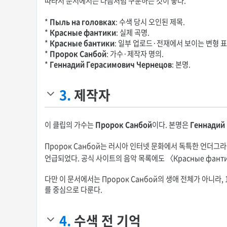
따라서 문서에서는 다음처럼 구분하는 것이 좋다.
*
Пыль на головках
: 수색 당시 오인된 제목.
*
Красные фантики
: 실제 곡명.
*
Красные бантики
: 일부 업로드·전재에서 보이는 변형 표
*
Пророк Санбой
: 가수·제작자 명의.
*
Геннадий Герасимович Чернецов
: 본명.
3.
제작자
이 클립의 가수는
Пророк Санбой
이다. 본명은
Геннадий
Пророк Санбой는 러시아 인터넷 문화에서 독특한 언더
언급되었다. 공식 사이트의 음악 목록에도 〈Красные фант
다만 이 문서에서는 Пророк Санбой의 생애 전체가 아니라, 1
를 중심으로 다룬다.
4.
수색 전 기억