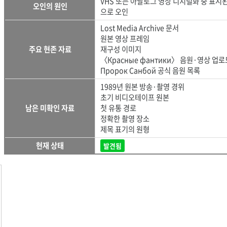
VHS 또는 아날로그 영상 디지털화 중 표시
오인의 원인
으로 오인
Lost Media Archive 문서
원본 영상 프레임
주요 현존 자료
재구성 이미지
〈Красные фантики〉 음원·영상 업로
Пророк Санбой 공식 음원 목록
1989년 원본 방송·촬영 경위
초기 비디오테이프 원본
남은 미확인 자료
첫 유통 경로
정확한 촬영 장소
제목 표기의 원형
현재 상태
발견됨