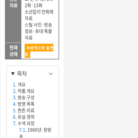
자료
2화·13화
소년잡지 만화화
자료
스틸 사진·방송
정보·후대 특촬
자료
현재
부분적으로 발견
상태
됨
목차
1
. 개요
2
. 작품 개요
3
. 방송 구성
4
. 방영 목록
5
. 현존 자료
6
. 유실 경위
7
. 수색 과정
7.1
. 1960년: 원방
송