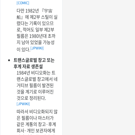
[COMIC]
다만 1982년 『宇宙
船』에 제2부 스틸이 실
렸다는 기록이 있으므
로, 적어도 일부 제2부
필름은 1980년대 초까
지 남아 있었을 가능성
[JPWIKI]
이 있다.
트랜스글로벌 창고 또는
후계 자료 생존설
1984년 비디오화는 트
랜스글로벌 창고에서 네
거티브 필름이 발견된
것을 계기로 이루어진
것으로 정리된다.
[JPWIKI]
따라서 비디오화되지 않
은 필름이나 마스터가
같은 계통의 창고·후계
회사·개인 보관자에게