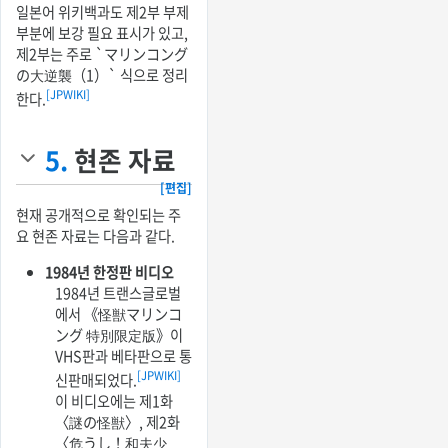
일본어 위키백과도 제2부 부제
부분에 보강 필요 표시가 있고,
제2부는 주로 `マリンコング
の大逆襲（1）` 식으로 정리
[JPWIKI]
한다.
5.
현존 자료
[편집]
현재 공개적으로 확인되는 주
요 현존 자료는 다음과 같다.
1984년 한정판 비디오
1984년 트랜스글로벌
에서 《怪獣マリンコ
ング 特別限定版》이
VHS판과 베타판으로 통
[JPWIKI]
신판매되었다.
이 비디오에는 제1화
〈謎の怪獣〉, 제2화
〈危うし！和夫少