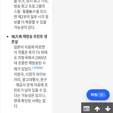
촬 무크, 당시 회고 기사,
방송 회고 프로그램의
스틸·필름断片을 모으
면 제2부의 일부 시각 정
보를 더 복원할 수 있을
가능성이 있다.
地方局 재방송 프린트 생
존설
일본어 자료에 따르면
이 작품은 후지 TV 외에
도 지방국에서 1960년
대 초중반 재방송된 사
[JPWIKI]
례가 있었다.
지방국, 시청각 라이브
러리, 광고대행사, 완구
·제공사 관계 자료에 프
린트가 남아 있을 수 있
다는 가능성은 있으나,
현재 확인된 사례는 없
다.