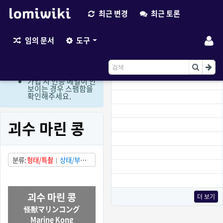
최근 변경
최근 토론
최근 변경
임의 문서
도구
현재 로그인 회원만 편
집이 가능한 상태입니
다. (비회원 편집요청
이용)
가입 시 인증 메일이 안
보이는 경우 스팸함을
확인해주세요.
괴수 마린 콩
분류
형태/특촬
상태/부분
적으로 발견됨
국가/일본
괴수 마린 콩
더 보기
怪獣マリンコング
Marine Kong