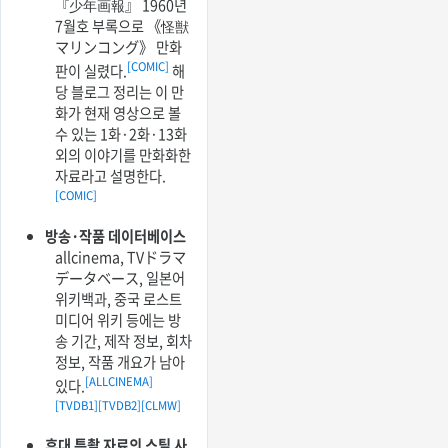
『少年画報』 1960년
7월호 부록으로 《怪獣
マリンコング》 만화
[COMIC]
판이 실렸다.
해
당 블로그 정리는 이 만
화가 현재 영상으로 볼
수 있는 1화·2화·13화
외의 이야기를 만화화한
자료라고 설명한다.
[COMIC]
방송·작품 데이터베이스
allcinema, TVドラマ
データベース, 일본어
위키백과, 중국 로스트
미디어 위키 등에는 방
송 기간, 제작 정보, 회차
정보, 작품 개요가 남아
[ALLCINEMA]
있다.
[TVDB1]
[TVDB2]
[CLMW]
후대 특촬 자료의 스틸 사