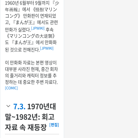
1960년 6월부터 9월까지 『少
年画報』에서 《怪獣マリン
コング》 만화판이 연재되었
고, 『まんが王』에서도 관련
[JPWIKI]
만화가 실렸다.
후속
《マリンコングの大逆襲》
도 『まんが王』에서 만화화
[JPWIKI]
된 것으로 전해진다.
이 만화화 자료는 본편 영상이
대부분 사라진 현재, 중간 회차
의 줄거리와 캐릭터 정보를 추
정하는 데 중요한 주변 자료다.
[COMIC]
7.3.
1970년대
말~1982년: 회고
자료 속 재등장
[편집]