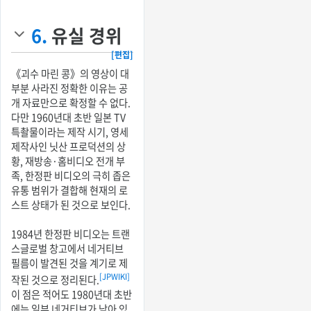
6.
유실 경위
[편집]
《괴수 마린 콩》의 영상이 대
부분 사라진 정확한 이유는 공
개 자료만으로 확정할 수 없다.
다만 1960년대 초반 일본 TV
특촬물이라는 제작 시기, 영세
제작사인 닛산 프로덕션의 상
황, 재방송·홈비디오 전개 부
족, 한정판 비디오의 극히 좁은
유통 범위가 결합해 현재의 로
스트 상태가 된 것으로 보인다.
1984년 한정판 비디오는 트랜
스글로벌 창고에서 네거티브
필름이 발견된 것을 계기로 제
[JPWIKI]
작된 것으로 정리된다.
이 점은 적어도 1980년대 초반
에는 일부 네거티브가 남아 있