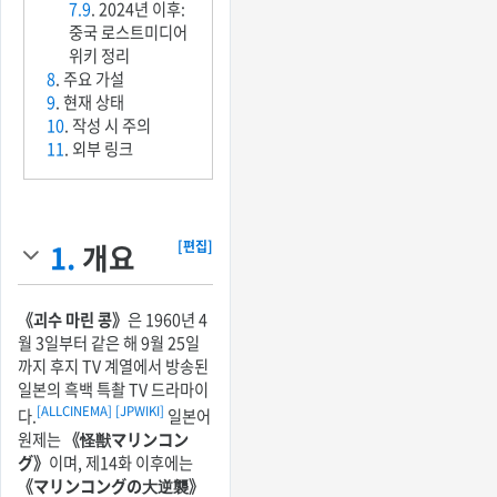
7.9
. 2024년 이후:
중국 로스트미디어
위키 정리
8
. 주요 가설
9
. 현재 상태
10
. 작성 시 주의
11
. 외부 링크
1.
개요
[편집]
《괴수 마린 콩》
은 1960년 4
월 3일부터 같은 해 9월 25일
까지 후지 TV 계열에서 방송된
일본의 흑백 특촬 TV 드라마이
[ALLCINEMA]
[JPWIKI]
다.
일본어
원제는
《怪獣マリンコン
グ》
이며, 제14화 이후에는
《マリンコングの大逆襲》