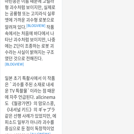
마린콩은 이름 때문에 고릴라
형 괴수처럼 보이지만, 실제로
는 공룡형 또는 고지라식 실루
엣에 가까운 괴수형 로봇으로
[BLOGVIEW]
알려져 있다.
작품
속에서는 처음에 바다에서 나
타난 괴수처럼 보이지만, 나중
에는 Z단이 조종하는 로봇 괴
수라는 사실이 밝혀지는 구조
였던 것으로 전해진다.
[BLOGVIEW]
일본 초기 특촬사에서 이 작품
은 `괴수를 주된 소재로 내세
운 TV 특촬물`이라는 점 때문
에 자주 언급된다. allcinema
도 《월광가면》의 맘모스콩,
《내셔널 키드》의 ギャプラ
같은 선행 사례가 있었지만, 에
피소드 일부가 아니라 괴수를
중심으로 둔 점이 독창적이었