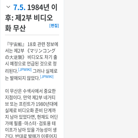
7.5.
1984년 이
후: 제2부 비디오
화 무산
[편집]
『宇宙船』 18호 관련 정보에
서는 제2부 《マリンコング
の大逆襲》 비디오도 차기 출
시 예정으로 언급된 것으로 정
[JPWIKI]
리된다.
그러나 실제로
[JPWIKI]
는 발매되지 않았다.
이 무산은 수색사에서 중요한
지점이다. 만약 제2부 네거티
브 또는 프린트가 1980년대에
실제로 비디오화 준비 단계까
지 남아 있었다면, 현재도 어딘
가에 필름·마스터·검토용 테
이프가 남아 있을 가능성이 생
긴다. 반대로 발매가 이루어지