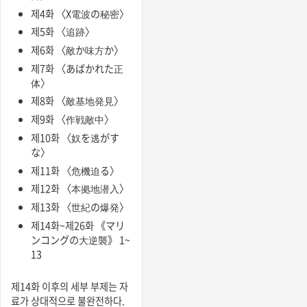
제4화 〈X電波の秘密〉
제5화 〈追跡〉
제6화 〈敵か味方か〉
제7화 〈あばかれた正
体〉
제8화 〈敵基地発見〉
제9화 〈作戦敵中〉
제10화 〈奴を逃がす
な〉
제11화 〈危機迫る〉
제12화 〈本拠地潜入〉
제13화 〈世紀の爆発〉
제14화~제26화 《マリ
ンコングの大逆襲》 1~
13
제14화 이후의 세부 부제는 자
료가 상대적으로 불완전하다.