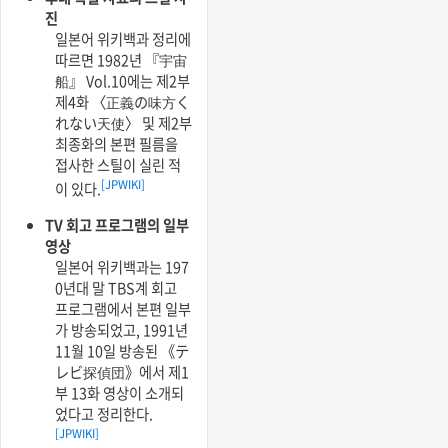
진
일본어 위키백과 정리에
따르면 1982년 『宇宙
船』 Vol.10에는 제2부
제4화 〈正義の味方く
れない天使〉 및 제2부
최종화의 본편 필름을
접사한 스틸이 실린 적
[JPWIKI]
이 있다.
TV 회고 프로그램의 일부
영상
일본어 위키백과는 197
0년대 말 TBS계 회고
프로그램에서 본편 일부
가 방송되었고, 1991년
11월 10일 방송된 《テ
レビ探偵団》에서 제1
부 13화 영상이 소개되
었다고 정리한다.
[JPWIKI]