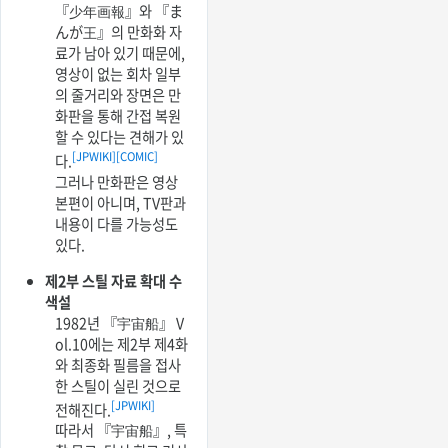
『少年画報』와 『ま
んが王』의 만화화 자
료가 남아 있기 때문에,
영상이 없는 회차 일부
의 줄거리와 장면은 만
화판을 통해 간접 복원
할 수 있다는 견해가 있
[JPWIKI]
[COMIC]
다.
그러나 만화판은 영상
본편이 아니며, TV판과
내용이 다를 가능성도
있다.
제2부 스틸 자료 확대 수
색설
1982년 『宇宙船』 V
ol.10에는 제2부 제4화
와 최종화 필름을 접사
한 스틸이 실린 것으로
[JPWIKI]
전해진다.
따라서 『宇宙船』, 특