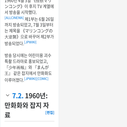
1960년 4월 3일 《怪獣マリ
ンコング》이 후지 TV 계열에
서 방송을 시작했다.
[ALLCINEMA]
제1부는 6월 26일
까지 방송되었고, 7월 3일부터
는 제목을 《マリンコングの
大逆襲》으로 바꾸어 제2부가
[JPWIKI]
방송되었다.
방송 당시에는 어린이용 괴수
특촬 드라마로 홍보되었고,
『少年画報』와 『まんが
王』 같은 잡지에서 만화화도
[JPWIKI]
[COMIC]
이루어졌다.
7.2.
1960년:
만화화와 잡지 자
료
[편집]