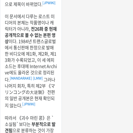
[JPWIKI]
으로 제목이 바뀌었다.
이 문서에서 다루는 로스트 미
디어의 본체는 작품명이나 캐
릭터가 아니라,
전26화 중 현재
공개적으로 볼 수 없는 본편 영
상
이다. 1984년 트랜스글로벌
에서 통신판매 한정으로 발매
한 비디오에 제1화, 제2화, 제1
3화가 수록되었고, 이 세 에피
소드는 후대에 Internet Archi
ve에도 올라온 것으로 정리된
[MANDARAKE]
[LMW]
다.
그러나
나머지 회차, 특히 제2부 《マ
リンコングの大逆襲》 전편
의 일반 공개본은 현재 확인되
[JPWIKI]
지 않는다.
따라서 《괴수 마린 콩》은 `
소실됨`보다는
부분적으로 발
견됨
으로 분류하는 것이 가장