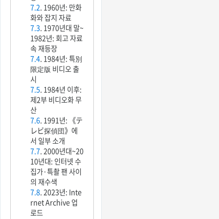
7.2
. 1960년: 만화
화와 잡지 자료
7.3
. 1970년대 말~
1982년: 회고 자료
속 재등장
7.4
. 1984년: 특別
限定版 비디오 출
시
7.5
. 1984년 이후:
제2부 비디오화 무
산
7.6
. 1991년: 《テ
レビ探偵団》에
서 일부 소개
7.7
. 2000년대~20
10년대: 인터넷 수
집가·특촬 팬 사이
의 재수색
7.8
. 2023년: Inte
rnet Archive 업
로드