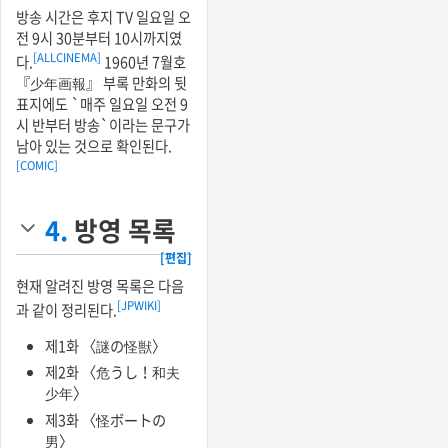
방송 시간은 후지 TV 일요일 오
전 9시 30분부터 10시까지였
[ALLCINEMA]
다.
1960년 7월호
『少年画報』 부록 만화의 뒷
표지에도 `매주 일요일 오전 9
시 반부터 방송`이라는 문구가
남아 있는 것으로 확인된다.
[COMIC]
4.
방영 목록
[편집]
현재 알려진 방영 목록은 다음
[JPWIKI]
과 같이 정리된다.
제1화 〈謎の怪獣〉
제2화 〈危うし！和夫
少年〉
제3화 〈怪ボートの
男〉