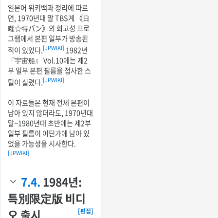
일본어 위키백과 정리에 따르
면, 1970년대 말 TBS계 《日
曜☆特バン》의 회고성 프로
그램에서 본편 일부가 방송된
[JPWIKI]
적이 있었다.
1982년
『宇宙船』 Vol.10에는 제2
부 일부 본편 필름을 접사한 스
[JPWIKI]
틸이 실렸다.
이 자료들은 현재 전체 본편이
남아 있지 않더라도, 1970년대
말~1980년대 초반에는 제2부
일부 필름이 어딘가에 남아 있
었을 가능성을 시사한다.
[JPWIKI]
7.4.
1984년:
특別限定版 비디
오 출시
[편집]