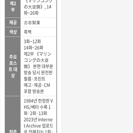
《マリンコング
제2
の大逆襲》, 14
부
화~26화
제공
古谷製菓
색상
흑백
3화~12화
14화~26화
제2부 《マリン
주요
コングの大逆
로스
襲》 본편 대부분
트 대
방송 당시 완전판
상
필름·프린트
예고·제공·CM
포함 방송본
1984년 한정판 V
HS/베타 수록 1
화·2화·13화
2023년 Interne
t Archive 업로드
현존
로 전해지는 1화·