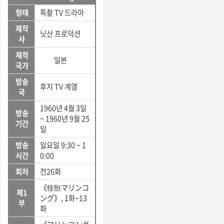
형태
특촬 TV 드라마
제작
닛산 프로덕션
사
제작
일본
국가
방송
후지 TV 계열
국
1960년 4월 3일
방송
~ 1960년 9월 25
기간
일
방송
일요일 9:30 ~ 1
시간
0:00
회차
전26화
《怪獣マリンコ
제1
ング》, 1화~13
부
화