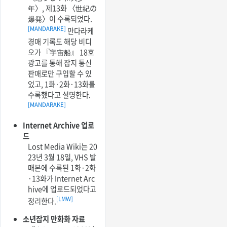
年〉, 제13화 〈世紀の
爆発〉이 수록되었다.
[MANDARAKE]
만다라케
경매 기록도 해당 비디
오가 『宇宙船』 18호
광고를 통해 잡지 통신
판매로만 구입할 수 있
었고, 1화·2화·13화를
수록했다고 설명한다.
[MANDARAKE]
Internet Archive 업로
드
Lost Media Wiki는 20
23년 3월 18일, VHS 발
매본에 수록된 1화·2화
·13화가 Internet Arc
hive에 업로드되었다고
[LMW]
정리한다.
소년잡지 만화화 자료