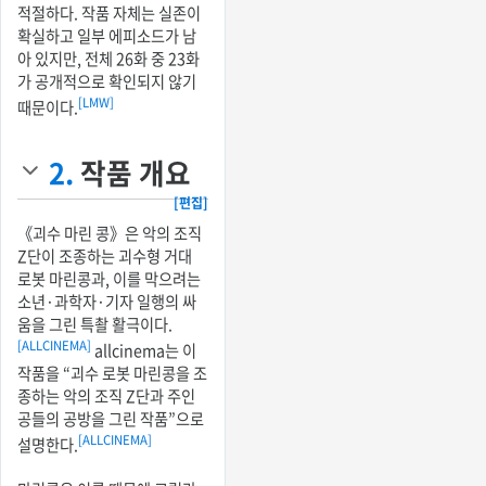
적절하다. 작품 자체는 실존이
확실하고 일부 에피소드가 남
아 있지만, 전체 26화 중 23화
가 공개적으로 확인되지 않기
[LMW]
때문이다.
2.
작품 개요
[편집]
《괴수 마린 콩》은 악의 조직
Z단이 조종하는 괴수형 거대
로봇 마린콩과, 이를 막으려는
소년·과학자·기자 일행의 싸
움을 그린 특촬 활극이다.
[ALLCINEMA]
allcinema는 이
작품을 “괴수 로봇 마린콩을 조
종하는 악의 조직 Z단과 주인
공들의 공방을 그린 작품”으로
[ALLCINEMA]
설명한다.