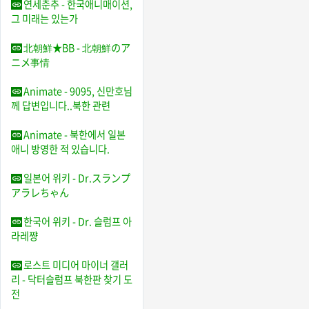
연세춘추 - 한국애니매이션,
그 미래는 있는가
北朝鮮★BB - 北朝鮮のア
ニメ事情
Animate - 9095, 신만호님
께 답변입니다..북한 관련
Animate - 북한에서 일본
애니 방영한 적 있습니다.
일본어 위키 - Dr.スランプ
アラレちゃん
한국어 위키 - Dr. 슬럼프 아
라레쨩
로스트 미디어 마이너 갤러
리 - 닥터슬럼프 북한판 찾기 도
전