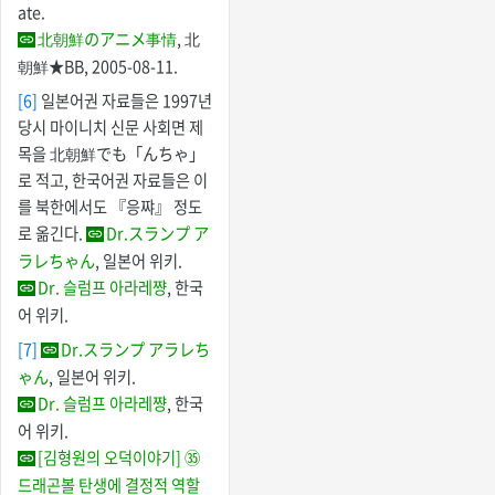
ate.
北朝鮮のアニメ事情
, 北
朝鮮★BB, 2005-08-11.
[6]
일본어권 자료들은 1997년
당시 마이니치 신문 사회면 제
목을 北朝鮮でも「んちゃ」
로 적고, 한국어권 자료들은 이
를 북한에서도 『응쨔』 정도
로 옮긴다.
Dr.スランプ ア
ラレちゃん
, 일본어 위키.
Dr. 슬럼프 아라레쨩
, 한국
어 위키.
[7]
Dr.スランプ アラレち
ゃん
, 일본어 위키.
Dr. 슬럼프 아라레쨩
, 한국
어 위키.
[김형원의 오덕이야기] ㉟
드래곤볼 탄생에 결정적 역할