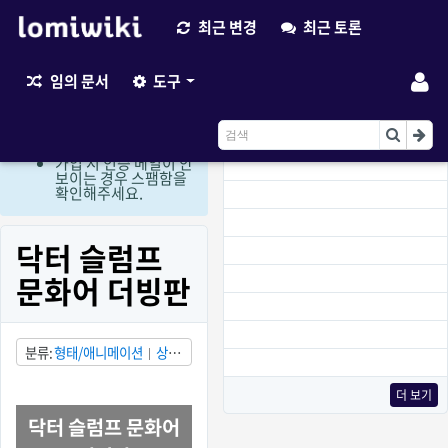
최근 변경
최근 토론
최근 변경
임의 문서
도구
현재 로그인 회원만 편
집이 가능한 상태입니
다. (비회원 편집요청
이용)
가입 시 인증 메일이 안
보이는 경우 스팸함을
확인해주세요.
닥터 슬럼프
문화어 더빙판
분류
형태/애니메이션
상
태/소실됨
국가/북한
더 보기
닥터 슬럼프 문화어