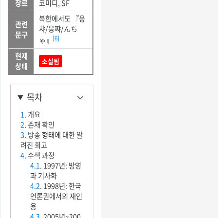
장르
코미디, SF
북한에서도 『응
관련
챠/응쨔/んち
문구
[6]
ゃ』
현재
소실됨
상태
목차
1
. 개요
2
. 존재 확인
3
. 방송 형태에 대한 알
려진 회고
4
. 수색 과정
4.1
. 1997년: 방영
과 기사화
4.2
. 1998년: 한국
언론권에서의 재인
용
4.3
. 2005년~200