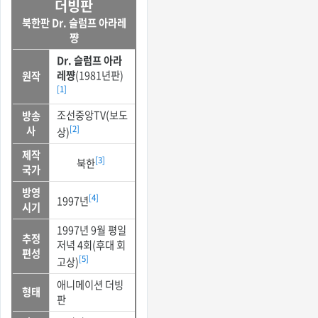
더빙판
북한판 Dr. 슬럼프 아라레
쨩
Dr. 슬럼프 아라
레쨩
(1981년판)
원작
[1]
조선중앙TV(보도
방송
사
[2]
상)
제작
[3]
북한
국가
방영
[4]
1997년
시기
1997년 9월 평일
추정
저녁 4회(후대 회
편성
[5]
고상)
애니메이션 더빙
형태
판