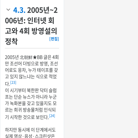
4.3.
2005년~2
006년: 인터넷 회
고와 4회 방영설의
정착
[편집]
2005년 北朝鮮★BB 글은 4회
만 조선어 더빙으로 방영, 조선
어로도 응차, 누가 테이프를 갖
고 있지 않느냐는 식으로 적었
[23]
다.
이 시기부터 북한판 닥터 슬럼
프는 단순 뉴스가 아니라 누군
가 녹화본을 갖고 있을지도 모
르는 희귀 방송물처럼 인식되
[24]
기 시작한 것으로 보인다.
하지만 동시에 이 단계에서도
실제 영상·음성·스크린샷은