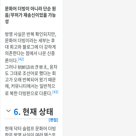
문화어 더빙이 아니라 단순 원
음/무허가 재송신이었을 가능
성
방영 사실은 반복 확인되지만,
문화어 더빙이라는 세부는 후
대 회고와 블로그에 더 강하게
의존한다는 점에서 나온 신중
[42]
론이다.
그러나 朝鮮語吹き替え, 응차
도 그대로 조선어로 했다는 회
고가 오래 반복되어 왔기 때문
에, 커뮤니티에서는 일반적으
[43]
로 북한 더빙판으로 다룬다.
6.
현재 상태
[편집]
현재 닥터 슬럼프 문화어 더빙
판은 방영 사실이 여러 텍스트