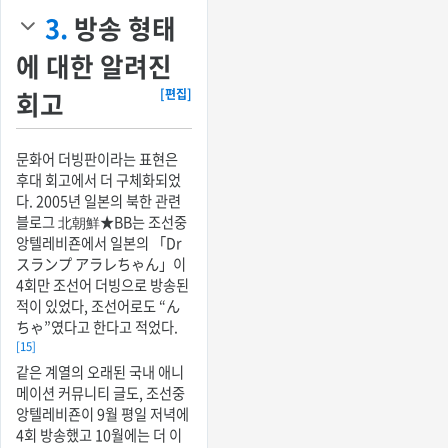
3.
방송 형태
에 대한 알려진
회고
[편집]
문화어 더빙판이라는 표현은
후대 회고에서 더 구체화되었
다. 2005년 일본의 북한 관련
블로그 北朝鮮★BB는 조선중
앙텔레비죤에서 일본의 「Dr
スランプ アラレちゃん」이
4회만 조선어 더빙으로 방송된
적이 있었다, 조선어로도 “ん
ちゃ”였다고 한다고 적었다.
[15]
같은 계열의 오래된 국내 애니
메이션 커뮤니티 글도, 조선중
앙텔레비죤이 9월 평일 저녁에
4회 방송했고 10월에는 더 이