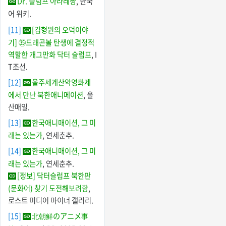
Dr. 슬럼프 아라레쨩
, 한국
어 위키.
[11]
[김형원의 오덕이야
기] ㉟드래곤볼 탄생에 결정적
역할한 개그만화 닥터 슬럼프
, I
T조선.
[12]
울주세계산악영화제
에서 만난 북한애니메이션
, 울
산매일.
[13]
한국애니매이션, 그 미
래는 있는가
, 연세춘추.
[14]
한국애니매이션, 그 미
래는 있는가
, 연세춘추.
[정보] 닥터슬럼프 북한판
(문화어) 찾기 도전해보려함
,
로스트 미디어 마이너 갤러리.
[15]
北朝鮮のアニメ事