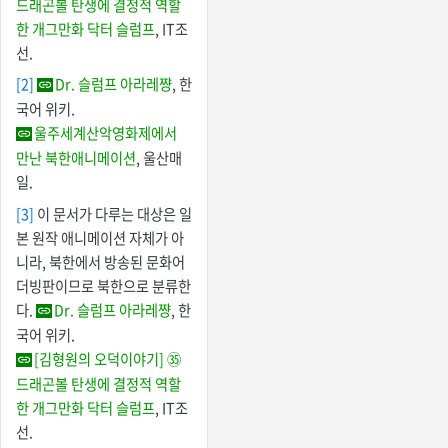
드래곤볼 탄생에 결정적 역할
한 개그만화 닥터 슬럼프
, IT조
선.
[2]
Dr. 슬럼프 아라레쨩
, 한
국어 위키.
울주세계산악영화제에서
만난 북한애니메이션
, 울산매
일.
[3]
이 문서가 다루는 대상은 일
본 원작 애니메이션 자체가 아
니라, 북한에서 방송된 문화어
더빙판이므로 북한으로 분류한
다.
Dr. 슬럼프 아라레쨩
, 한
국어 위키.
[김형원의 오덕이야기] ㉟
드래곤볼 탄생에 결정적 역할
한 개그만화 닥터 슬럼프
, IT조
선.