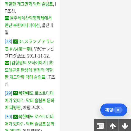
역할한 개그만화 닥터 슬럼프
, I
T조선.
울주세계산악영화제에서
만난 북한애니메이션
, 울산매
일.
[28]
Dr.スランプ アラレ
ちゃん(第一期)
, VBCテレビ
ブログ放送, 2011-11-22.
[김형원의 오덕이야기] ㉟
드래곤볼 탄생에 결정적 역할
한 개그만화 닥터 슬럼프
, IT조
선.
[29]
북한에도 로스트미디
어가 있다? - 닥터 슬럼프 문화
어 더빙판
, 에펨코리아.
[30]
북한에도 로스트미디
어가 있다? - 닥터 슬럼프 문화
어 더빙판
, 에펨코리아.