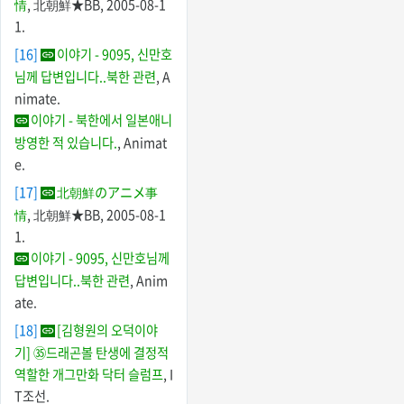
情
, 北朝鮮★BB, 2005-08-1
1.
[16]
이야기 - 9095, 신만호
님께 답변입니다..북한 관련
, A
nimate.
이야기 - 북한에서 일본애니
방영한 적 있습니다.
, Animat
e.
[17]
北朝鮮のアニメ事
情
, 北朝鮮★BB, 2005-08-1
1.
이야기 - 9095, 신만호님께
답변입니다..북한 관련
, Anim
ate.
[18]
[김형원의 오덕이야
기] ㉟드래곤볼 탄생에 결정적
역할한 개그만화 닥터 슬럼프
, I
T조선.