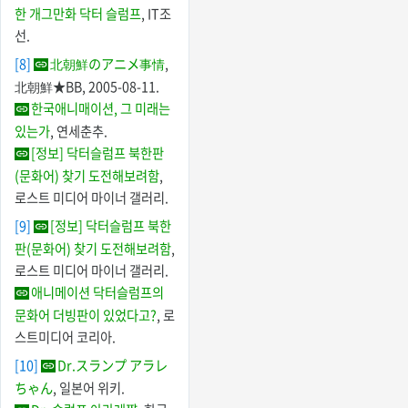
한 개그만화 닥터 슬럼프
, IT조
선.
[8]
北朝鮮のアニメ事情
,
北朝鮮★BB, 2005-08-11.
한국애니매이션, 그 미래는
있는가
, 연세춘추.
[정보] 닥터슬럼프 북한판
(문화어) 찾기 도전해보려함
,
로스트 미디어 마이너 갤러리.
[9]
[정보] 닥터슬럼프 북한
판(문화어) 찾기 도전해보려함
,
로스트 미디어 마이너 갤러리.
애니메이션 닥터슬럼프의
문화어 더빙판이 있었다고?
, 로
스트미디어 코리아.
[10]
Dr.スランプ アラレ
ちゃん
, 일본어 위키.