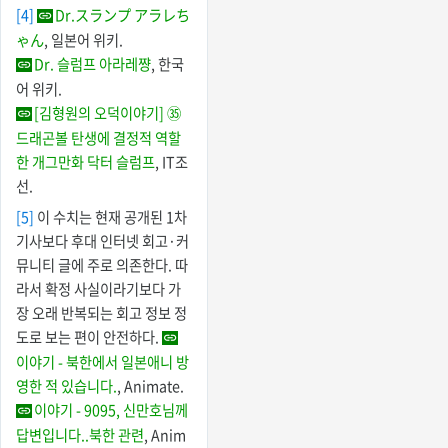
[4]
Dr.スランプ アラレち
ゃん
, 일본어 위키.
Dr. 슬럼프 아라레쨩
, 한국
어 위키.
[김형원의 오덕이야기] ㉟
드래곤볼 탄생에 결정적 역할
한 개그만화 닥터 슬럼프
, IT조
선.
[5]
이 수치는 현재 공개된 1차
기사보다 후대 인터넷 회고·커
뮤니티 글에 주로 의존한다. 따
라서 확정 사실이라기보다 가
장 오래 반복되는 회고 정보 정
도로 보는 편이 안전하다.
이야기 - 북한에서 일본애니 방
영한 적 있습니다.
, Animate.
이야기 - 9095, 신만호님께
답변입니다..북한 관련
, Anim