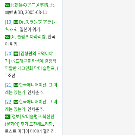
北朝鮮のアニメ事情
, 北
朝鮮★BB, 2005-08-11.
[19]
Dr.スランプ アラレ
ちゃん
, 일본어 위키.
Dr. 슬럼프 아라레쨩
, 한국
어 위키.
[20]
[김형원의 오덕이야
기] ㉟드래곤볼 탄생에 결정적
역할한 개그만화 닥터 슬럼프
, I
T조선.
[21]
한국애니매이션, 그 미
래는 있는가
, 연세춘추.
[22]
한국애니매이션, 그 미
래는 있는가
, 연세춘추.
[정보] 닥터슬럼프 북한판
(문화어) 찾기 도전해보려함
,
로스트 미디어 마이너 갤러리.