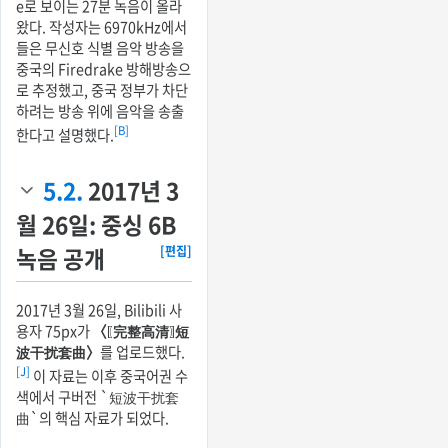
e로 보이는 27분 녹음이 올라
왔다. 작성자는 6970kHz에서
들은 무신호 식별 음악 방송을
중국의 Firedrake 방해방송으
로 추정했고, 중국 정부가 차단
하려는 방송 위에 음악을 송출
[B]
한다고 설명했다.
5.2.
2017년 3
월 26일: 중싱 6B
녹음 공개
[편집]
2017년 3월 26일, Bilibili 사
용자 75px가
〈〖完整高清〗短
波干扰套曲〉
를 업로드했다.
[J]
이 자료는 이후 중국어권 수
색에서 구버전 `短波干扰套
曲`의 핵심 자료가 되었다.