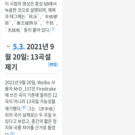
이 시점의 영상은 중싱 6B에서
녹음한 것으로 설명되며, 제목
과 태그에는 `民乐`, `丰收锣
鼓`, `秦王破阵乐`, `干扰`,
[J]
`无线电` 등이 붙어 있다.
5.3.
2021년 9
월 20일: 13곡설
제기
[편집]
2021년 9월 20일, Weibo 사
용자 MrD_157은 Firedrake
에 쓰인 곡이 기존에 알려진 12
곡이 아니라 13곡일 가능성을
[D]
제기했다.
그는 〈庆丰收〉
뒤의 곡이 실제로는 두 곡일 수
있다고 보았고, 중간의 짧은 정
지와 곡풍 차이를 근거로 들었
[D]
다.