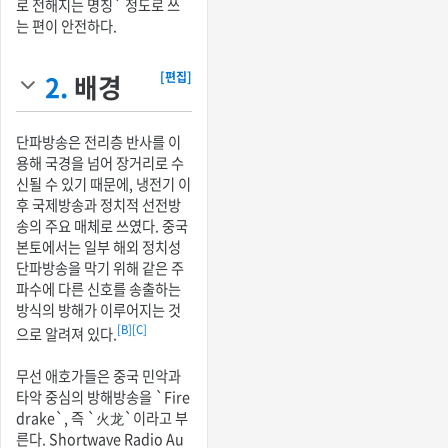
로 전해지는 명칭` 정도로 쓰
는 편이 안전하다.
2.
배경
[편집]
단파방송은 전리층 반사를 이
용해 국경을 넘어 장거리로 수
신될 수 있기 때문에, 냉전기 이
후 국제방송과 정치적 선전방
송의 주요 매체로 쓰였다. 중국
본토에서는 일부 해외 정치성
단파방송을 막기 위해 같은 주
파수에 다른 신호를 송출하는
방식의 방해가 이루어지는 것
[B]
[C]
으로 알려져 있다.
무선 애호가들은 중국 민악과
타악 중심의 방해방송을 `Fire
drake`, 즉 `火龙`이라고 부
른다. Shortwave Radio Au