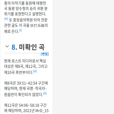
종의 타악기를 동원해 태평천
국 동왕 양수청의 승리 귀환 분
위기를 표현한다고 설명한다.
[H]
또 중앙음악학원 타악 전문
관련 글도 이 곡을 吹打乐曲의
[I]
예로 든다.
8.
미확인 곡
[편집]
현재 로스트 미디어로서 핵심
대상은 제8곡, 제12곡, 그리고
[A]
제10곡 후반부이다.
제8곡은 39:51~42:54 구간에
해당하며, 현재 곡명·작곡자·
[A]
원음반이 확인되지 않았다.
제12곡은 54:06~58:18 구간
에 해당하며, 2021년 MrD_15