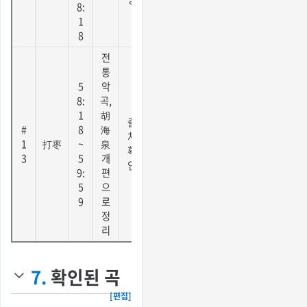
8:
1
8
전
통
5
악
8:
곡,
1
胡
출
#
8
海
처
1
打枣
~
泉
확
3
5
개
인
9:
편
5
으
9
로
정
리
7.
확인된 곡
[편집]