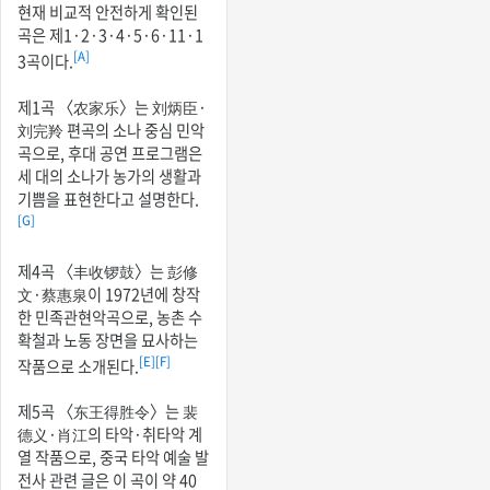
현재 비교적 안전하게 확인된
곡은 제1·2·3·4·5·6·11·1
[A]
3곡이다.
제1곡 〈农家乐〉는 刘炳臣·
刘完羚 편곡의 소나 중심 민악
곡으로, 후대 공연 프로그램은
세 대의 소나가 농가의 생활과
기쁨을 표현한다고 설명한다.
[G]
제4곡 〈丰收锣鼓〉는 彭修
文·蔡惠泉이 1972년에 창작
한 민족관현악곡으로, 농촌 수
확철과 노동 장면을 묘사하는
[E]
[F]
작품으로 소개된다.
제5곡 〈东王得胜令〉는 裴
德义·肖江의 타악·취타악 계
열 작품으로, 중국 타악 예술 발
전사 관련 글은 이 곡이 약 40