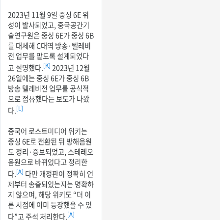
2023년 11월 9일 중싱 6E 위
성이 발사되었고, 중국공간기
술연구원은 중싱 6E가 중싱 6B
를 대체해 C대역 방송·텔레비
전 업무를 맡도록 설계되었다
[K]
고 설명했다.
2023년 12월
26일에는 중싱 6E가 중싱 6B
방송 텔레비전 업무를 공식적
으로 접替했다는 보도가 나왔
[L]
다.
중국어 로스트미디어 위키는
중싱 6E로 전환된 뒤 방해음원
도 정리·증보되었고, 스테레오
음원으로 바뀌었다고 정리한
[A]
다.
다만 개정판이 정확히 언
제부터 송출되었는지는 명확하
지 않으며, 해당 위키도 “더 이
른 시점에 이미 등장했을 수 있
[A]
다”고 주석 처리한다.