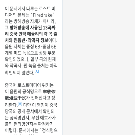
이 문서에서 다루는 로스트 미
디어의 본체는 `Firedrake`
라는 방해방송 자체가 아니라,
그 방해방송에 사용된 13곡짜
리 중국 민악 메들리의 각 곡 출
처와 원음반·작곡자 정보
이다.
음원 자체는 중싱 6B·중싱 6E
계열 피드 녹음으로 상당 부분
확인되었으나, 일부 곡의 원제
와 작곡자, 원 녹음 출처는 아직
[A]
확인되지 않았다.
중국어 로스트미디어 위키는
이 음원의 공식명으로
丰收锣
鼓短波干扰
가 전해진다고 정
[A]
리한다.
다만 이 명칭이 중국
당국의 공개 문서에서 확인되
는 공식명인지, 무선 애호가가
붙인 편의명인지는 확정하기
어렵다. 문서에서는 `정식명으