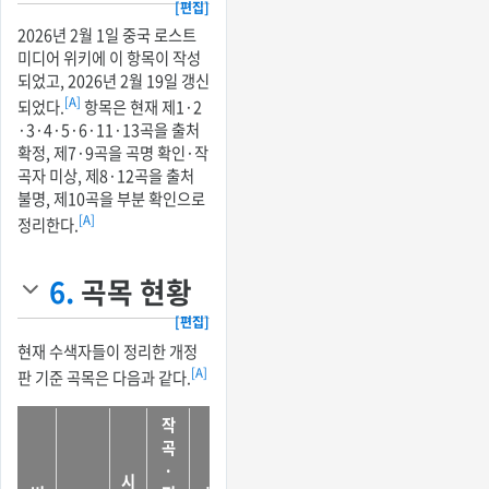
[편집]
2026년 2월 1일 중국 로스트
미디어 위키에 이 항목이 작성
되었고, 2026년 2월 19일 갱신
[A]
되었다.
항목은 현재 제1·2
·3·4·5·6·11·13곡을 출처
확정, 제7·9곡을 곡명 확인·작
곡자 미상, 제8·12곡을 출처
불명, 제10곡을 부분 확인으로
[A]
정리한다.
6.
곡목 현황
[편집]
현재 수색자들이 정리한 개정
[A]
판 기준 곡목은 다음과 같다.
작
곡
·
시