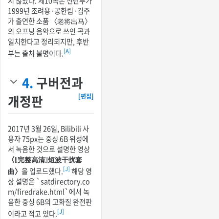
지 않았다. 제10곡은 전반부가
1999년 조려용·공한림·김주
가 출연한 소품 〈老将出马〉
의 오프닝 음악으로 쓰인 곡과
일치한다고 정리되지만, 후반
[A]
부는 출처 불명이다.
4.
구버전과
개정판
[편집]
2017년 3월 26일, Bilibili 사
용자 75px는 중싱 6B 위성에
서 녹음한 것으로 설명한 영상
〈〖完整高清〗短波干扰套
[J]
曲〉
을 업로드했다.
해당 영
상 설명은 `satdirectory.co
m/firedrake.html`에서 녹
음한 중싱 6B의 고화질 완전판
[J]
이라고 적고 있다.