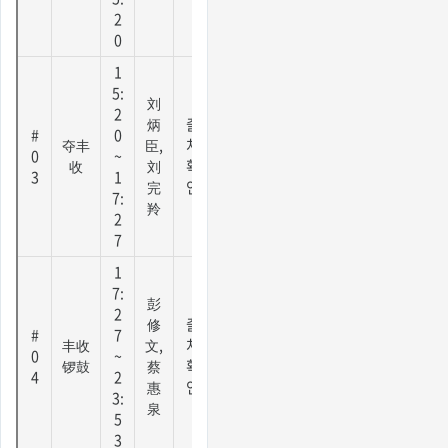
2
0
1
5:
刘
2
炳
출
#
0
夺丰
臣,
처
0
~
收
刘
확
3
1
完
인
7:
羚
2
7
1
7:
彭
2
修
출
#
7
丰收
文,
처
0
~
锣鼓
蔡
확
4
2
惠
인
3:
泉
5
3