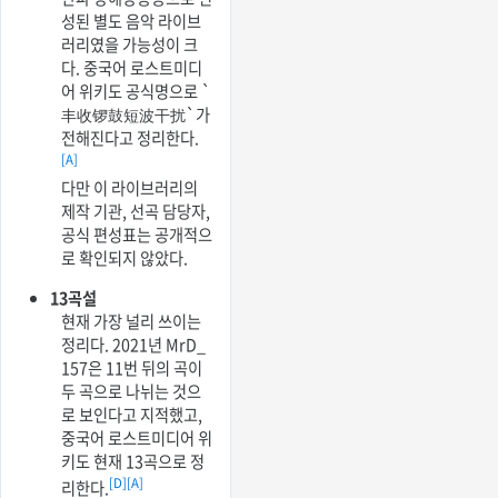
성된 별도 음악 라이브
러리였을 가능성이 크
다. 중국어 로스트미디
어 위키도 공식명으로 `
丰收锣鼓短波干扰`가
전해진다고 정리한다.
[A]
다만 이 라이브러리의
제작 기관, 선곡 담당자,
공식 편성표는 공개적으
로 확인되지 않았다.
13곡설
현재 가장 널리 쓰이는
정리다. 2021년 MrD_
157은 11번 뒤의 곡이
두 곡으로 나뉘는 것으
로 보인다고 지적했고,
중국어 로스트미디어 위
키도 현재 13곡으로 정
[D]
[A]
리한다.