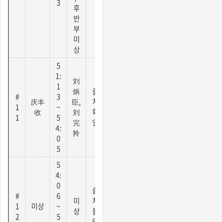
3
후
반
부
미
상
5
1:
刘
1
炳
출
#
3
庆丰
臣,
처
1
~
收
刘
확
1
5
完
인
4:
羚
0
5
5
4:
0
출
#
6
미
처
1
미상
~
상
불
2
5
명