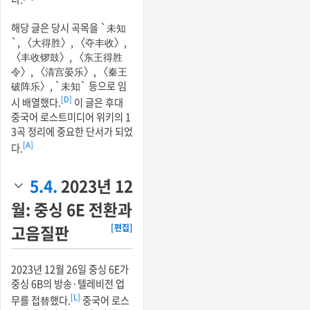
해당 글은 당시 곡목을 `未知
`, 〈大得胜〉, 〈夺丰收〉,
〈丰收锣鼓〉, 〈东王得胜
令〉, 〈清宫晏乐〉, 〈秦王
破阵乐〉, `未知` 등으로 임
[D]
시 배열했다.
이 글은 후대
중국어 로스트미디어 위키의 1
3곡 정리에 중요한 단서가 되었
[A]
다.
5.4.
2023년 12
월: 중싱 6E 전환과
고음질판
[편집]
2023년 12월 26일 중싱 6E가
중싱 6B의 방송·텔레비전 업
[L]
무를 접替했다.
중국어 로스