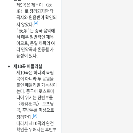
제9곡은 제목이 〈欢
乐〉로 정리되지만 작
곡자와 원음반이 확인되
[A]
지 않았다.
`欢乐`는 중국 음악에
서 매우 일반적인 제목
이므로, 동일 제목의 여
러 민악곡과 혼동될 가
능성이 있다.
제10곡 메들리설
제10곡은 하나의 독립
곡이 아니라 두 음원을
붙인 메들리일 가능성이
높다. 중국어 로스트미
디어 위키는 전반부를
〈老将出马〉 오프닝
곡, 후반부를 미상으로
[A]
정리한다.
따라서 제10곡의 완전
확인을 위해서는 후반부