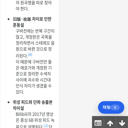
의 원곡명을 따로 찾아
야 한다.
旧版·改版 차이로 인한
혼동설
구버전에는 반복 구간이
많고, 개정판은 곡목을
정리하면서 스테레오 음
원으로 바뀐 것으로 정
[A]
리된다.
이 때문에 구버전만 들
은 애호가와 개정판 기
준으로 정리한 수색자
사이에 곡수와 시간대
인식 차이가 생겼을 수
있다.
위성 피드와 단파 송출본
차이설
Bilibili의 2017년 영상
은 중싱 6B 위성 피드 녹
[J]
음으로 설명된다.
단