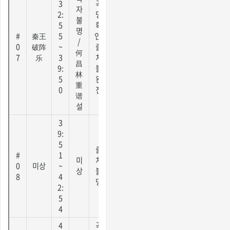
3
곡
자
2:
명
불
5
확
명
#
秦王
5
인,
/
0
破阵
~
출
何
7
乐
3
처
昌
9:
불
林
5
완
重
0
전
谱
설
3
9:
5
출
#
1
미
처
0
미상
~
상
불
8
4
명
2:
5
4
4
곡