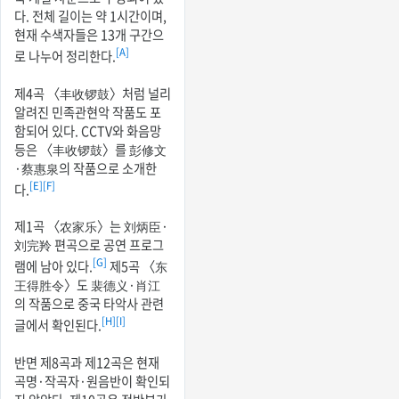
다. 전체 길이는 약 1시간이며,
현재 수색자들은 13개 구간으
[A]
로 나누어 정리한다.
제4곡 〈丰收锣鼓〉처럼 널리
알려진 민족관현악 작품도 포
함되어 있다. CCTV와 화음망
등은 〈丰收锣鼓〉를 彭修文
·蔡惠泉의 작품으로 소개한
[E]
[F]
다.
제1곡 〈农家乐〉는 刘炳臣·
刘完羚 편곡으로 공연 프로그
[G]
램에 남아 있다.
제5곡 〈东
王得胜令〉도 裴德义·肖江
의 작품으로 중국 타악사 관련
[H]
[I]
글에서 확인된다.
반면 제8곡과 제12곡은 현재
곡명·작곡자·원음반이 확인되