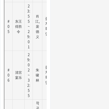
2
3:
5
肖
출
#
东王
5
江,
처
0
得胜
~
裴
확
5
令
2
德
인
9:
义
0
1
2
9:
0
출
#
2
朱
清宫
처
0
~
啸
宴乐
확
6
3
林
인
2:
5
5
작
곡