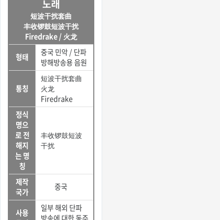
노래
短波干扰套曲
丰收锣鼓短波干扰
Firedrake / 火龙
중국 민악 / 단파
형태
방해방송용 음원
短波干扰套曲
통칭
火龙
Firedrake
정식
명으
로 전
丰收锣鼓短波
해지
干扰
는 명
칭
제작
중국
국가
일부 해외 단파
사용
방송에 대한 동주