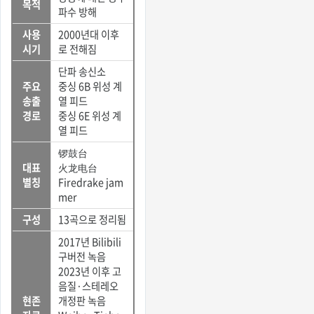
목적
파수 방해
사용
2000년대 이후
시기
로 전해짐
단파 송신소
주요
중싱 6B 위성 계
송출
열 피드
경로
중싱 6E 위성 계
열 피드
锣鼓台
대표
火龙电台
별칭
Firedrake jam
mer
구성
13곡으로 정리됨
2017년 Bilibili
구버전 녹음
2023년 이후 고
음질·스테레오
현존
개정판 녹음