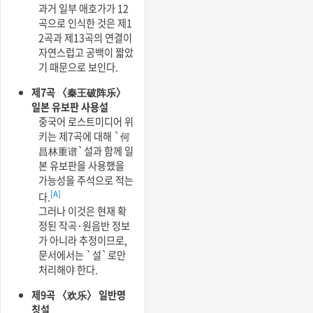
과거 일부 애호가가 12
곡으로 인식한 것은 제1
2곡과 제13곡의 연결이
자연스럽고 공백이 짧았
기 때문으로 보인다.
제7곡 〈秦王破阵乐〉
일본 유보판 사용설
중국어 로스트미디어 위
키는 제7곡에 대해 `何
昌林重谱`설과 함께 일
본 유보판을 사용했을
가능성을 주석으로 적는
[A]
다.
그러나 이것은 현재 확
정된 작곡·원음반 정보
가 아니라 추정이므로,
문서에서는 `설`로만
처리해야 한다.
제9곡 〈欢乐〉 일반명
칭설