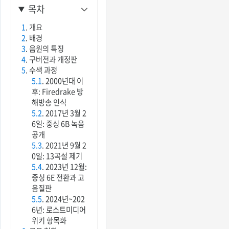
목차
1
. 개요
2
. 배경
3
. 음원의 특징
4
. 구버전과 개정판
5
. 수색 과정
5.1
. 2000년대 이
후: Firedrake 방
해방송 인식
5.2
. 2017년 3월 2
6일: 중싱 6B 녹음
공개
5.3
. 2021년 9월 2
0일: 13곡설 제기
5.4
. 2023년 12월:
중싱 6E 전환과 고
음질판
5.5
. 2024년~202
6년: 로스트미디어
위키 항목화