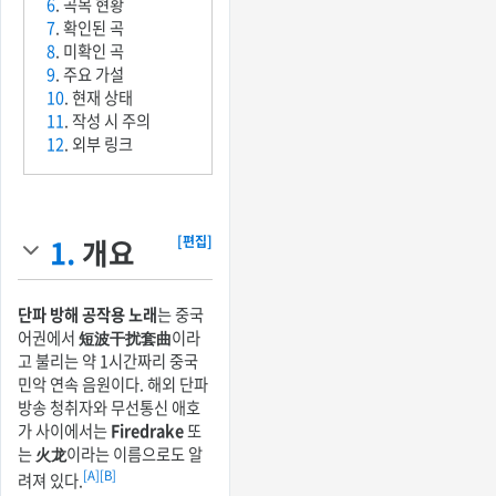
6
. 곡목 현황
7
. 확인된 곡
8
. 미확인 곡
9
. 주요 가설
10
. 현재 상태
11
. 작성 시 주의
12
. 외부 링크
1.
개요
[편집]
단파 방해 공작용 노래
는 중국
어권에서
短波干扰套曲
이라
고 불리는 약 1시간짜리 중국
민악 연속 음원이다. 해외 단파
방송 청취자와 무선통신 애호
가 사이에서는
Firedrake
또
는
火龙
이라는 이름으로도 알
[A]
[B]
려져 있다.