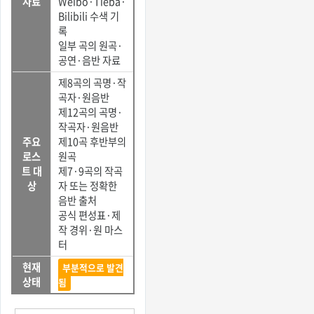
자료
Weibo·Tieba·
Bilibili 수색 기
록
일부 곡의 원곡·
공연·음반 자료
제8곡의 곡명·작
곡자·원음반
제12곡의 곡명·
작곡자·원음반
주요
제10곡 후반부의
로스
원곡
트 대
제7·9곡의 작곡
상
자 또는 정확한
음반 출처
공식 편성표·제
작 경위·원 마스
터
현재
부분적으로 발견
상태
됨