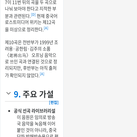
7이 11번 뒤의 곡을 두 곡으로
나눠 보아야 한다고 지적한 부
[D]
분과 관련된다.
현재 중국어
로스트미디어 위키는 제12곡
[A]
을 미상으로 정리한다.
제10곡은 전반부가 1999년 조
려용·공한림·김주의 소품
〈老将出马〉 오프닝 음악으
로 쓰인 곡과 연결된 것으로 정
리되지만, 후반부는 아직 출처
[A]
가 확인되지 않았다.
9.
주요 가설
[편집]
공식 선곡 라이브러리설
이 음원은 임의로 방송
국 음악을 녹음해 이어
붙인 것이 아니라, 중국
단파 방해방송용으로 편