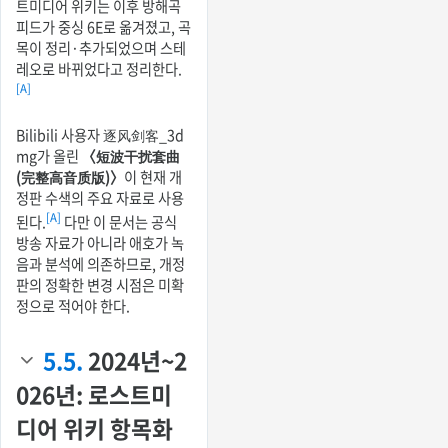
트미디어 위키는 이후 방해곡
피드가 중싱 6E로 옮겨졌고, 곡
목이 정리·추가되었으며 스테
레오로 바뀌었다고 정리한다.
[A]
Bilibili 사용자 逐风剑客_3d
mg가 올린
〈短波干扰套曲
(完整高音质版)〉
이 현재 개
정판 수색의 주요 자료로 사용
[A]
된다.
다만 이 문서는 공식
방송 자료가 아니라 애호가 녹
음과 분석에 의존하므로, 개정
판의 정확한 변경 시점은 미확
정으로 적어야 한다.
5.5.
2024년~2
026년: 로스트미
디어 위키 항목화