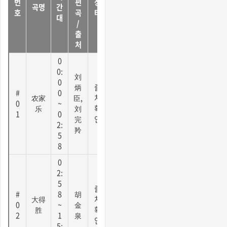
번
편
상
곡명
간
호
곡
태
대
/
출
처
0
0:
刘
0
炳
출
#
0
农家
臣,
처
0
~
乐
刘
확
1
0
完
인
2:
羚
5
8
0
2:
5
출
#
8
胡
大得
처
0
~
金
胜
확
2
1
泉
인
5: