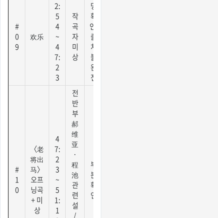
2:
명
5
작
확
#
4
곡
인,
0
欢乐
~
자
출
9
4
미
처
7:
상
불
2
완
3
전
전
반
부
郝
维
4
亚
〈老
7:
·
将出
2
程
부
#
马〉
3
池
분
1
오프
~
관
확
0
닝곡
5
련
인
+ 미
1:
설
상
1
/