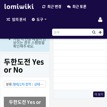
최근 변경
최근 토론
최근 변경
임의 문서
도구
현재 로그인 회원만 편
집이 가능한 상태입니
다. (비회원 편집요청
이용)
가입 시 인증 메일이 안
보이는 경우 스팸함을
확인해주세요.
두한도전 Yes
or No
분류
형태/2차 창작
상태/
부분적으로 발견됨
국가/대
한민국
시기/2010년대
더 보기
두한도전 Yes or