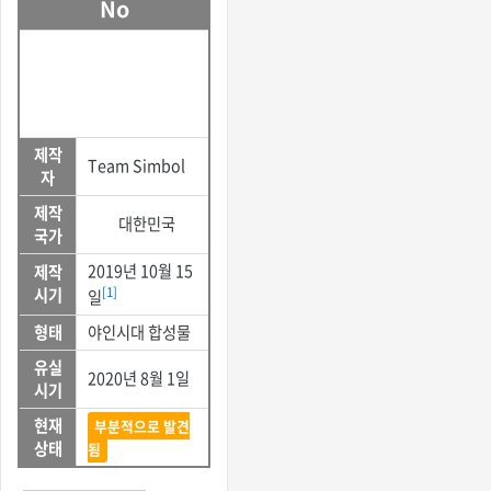
No
제작
Team Simbol
자
제작
대한민국
국가
2019년 10월 15
제작
시기
[1]
일
형태
야인시대 합성물
유실
2020년 8월 1일
시기
현재
부분적으로 발견
상태
됨