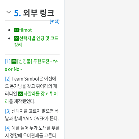
5.
외부 링크
[편집]
filmot
선택지별 엔딩 및 코드
정리
[1]
[심영물] 두한도전 - Ye
s or No -
[2]
Team Simbol은 이전에
도 돈가방을 갖고 튀어라의 패
러디인
사딸라를 갖고 튀어
라
를 제작했었다.
[3]
선택지를 고르지 않으면 폭
발과 함께 YAIN OVER가 뜬다.
[4]
예를 들어 누가 노래를 부를
지 정할때 우미관패를 고른다