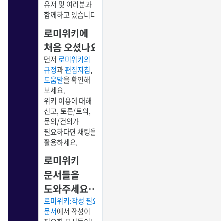
유저 및 여러분과
함께하고 있습니다.
로미위키에
처음 오셨나요?
먼저
로미위키의
규정
과
편집지침
,
도움말
을 확인해
보세요.
위키 이용에 대해
신고, 토론/토의,
문의/건의가
필요하다면 채팅을
활용하세요.
로미위키
문서들을
도와주세요…
로미위키:작성 필요
문서
에서 작성이