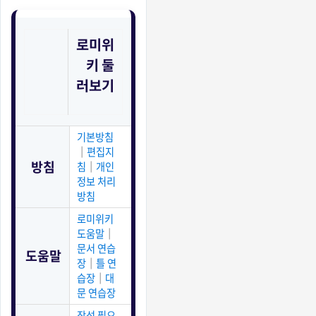
로미위
키
둘
러보기
기본방침
│
편집지
방침
침
│
개인
정보 처리
방침
로미위키
도움말
│
문서 연습
도움말
장
│
틀 연
습장
│
대
문 연습장
작성 필요