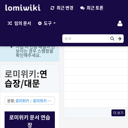
최근 변경
최근 토론
최근 변경
임의 문서
도구
현재 로그인 회원만 편
집이 가능한 상태입니
다. (비회원 편집요청
이용)
가입 시 인증 메일이 안
보이는 경우 스팸함을
확인해주세요.
로미위키:
연
습장/대문
분류
로미위키
로미위키 연
습장
더 보기
로미위키 문서 연습
장