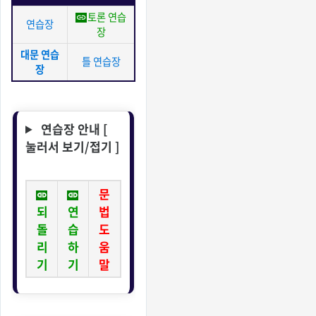
토론 연습
연습장
장
대문 연습
틀 연습장
장
연습장 안내 [
눌러서 보기/접기 ]
문
되
연
법
돌
습
도
리
하
움
기
기
말