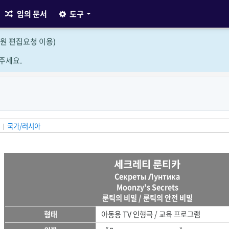
임의 문서
도구
원 편집요청 이용)
주세요.
됨
국가/러시아
세크레티 룬티카
Секреты Лунтика
Moonzy's Secrets
룬틱의 비밀 / 룬틱의 안전 비밀
형태
아동용 TV 인형극 / 교육 프로그램