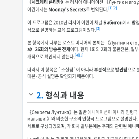
《세크레티 룬티카》
는 러시아 애니메이션 《Лунтик и ег
[1]
[2]
어권에서는
Moonzy's Secrets
로 번역된다.
이 프로그램은 2010년 러시아 어린이 채널
Бибигон
에서 방
[3]
식으로 설명하는 교육 프로그램이었다.
본 항목에서 다루는 로스트 미디어의 본체는 《Лунтик и его
а》 26화의 방송본 전체
이다. 현재 1화와 2화의 불완전본, 일
[4]
[5]
개적으로 확인되지 않는다.
따라서 이 항목은 `소실됨`이 아니라
부분적으로 발견됨
으로 
대본·공식 설명은 확인되기 때문이다.
2.
형식과 내용
《Секреты Лунтика》는 일반 애니메이션이 아니라 인형극 형식
малыши!》와 비슷한 구조의 인형극 프로그램으로 설명한다. 프
세트로 구성되었으며, 각 회차 끝부분에는 주제와 관련된 애니