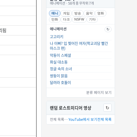
애니메이션 · 58개 중 무작위 7개
애니
게임
방송
음악
영화
만화
다크
NSFW
기타
애니메이션
정리됨
↻
고고리키
나 이뻐? 입 찢어진 여자(학교괴담 빨간
마스크 편)
악동이 스페셜
화실 대소동
정글 속의 소녀
쌍둥이 맑음
달려라 호돌이
분류 페이지 보기
랜덤 로스트미디어 영상
↻
YouTube에서 보기
전체 목록 15개 중 하나를 골랐습니다.
YouTube에서 보기
전체 목록