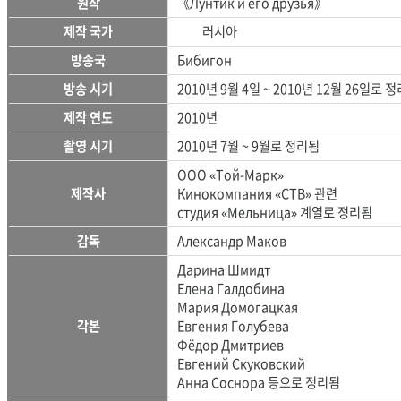
원작
《Лунтик и его друзья》
제작 국가
러시아
방송국
Бибигон
방송 시기
2010년 9월 4일 ~ 2010년 12월 26일로 
제작 연도
2010년
촬영 시기
2010년 7월 ~ 9월로 정리됨
ООО «Той-Марк»
제작사
Кинокомпания «СТВ» 관련
студия «Мельница» 계열로 정리됨
감독
Александр Маков
Дарина Шмидт
Елена Галдобина
Мария Домогацкая
각본
Евгения Голубева
Фёдор Дмитриев
Евгений Скуковский
Анна Соснора 등으로 정리됨