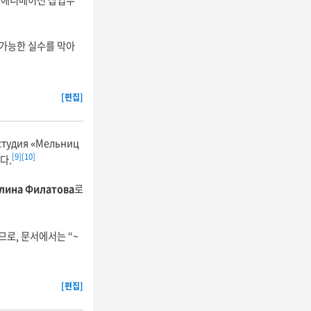
련된 애니메이션 삽입부
 가능한 실수를 막아
[편집]
удия «Мельниц
[9]
[10]
다.
лина Филатова
로
므로, 문서에서는 “~
[편집]