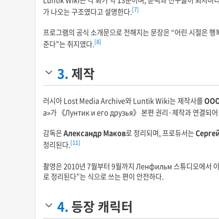
Luntik Wiki는 각 화가 약 13분이며, 룬틱과 친구들이 
[7]
가 나오는 구조였다고 설명한다.
프로그램의 공식 소개문으로 전해지는 문장은 “어린 시절은 행복
[8]
준다”는 취지였다.
3.
제작
러시아 Lost Media Archive와 Luntik Wiki는 제작사를
ООО
а»가 《Лунтик и его друзья》 본편 권리·제작과 연
감독은
Александр Маков
로 정리되며, 프로듀서는
Серге
[11]
정리된다.
촬영은 2010년 7월부터 9월까지 Ленфильм 스튜디오에서
로 정리된다”는 식으로 쓰는 편이 안전하다.
4.
등장 캐릭터