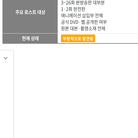
3~26화 본방송판 대부분
1·2화 완전판
주요 로스트 대상
애니메이션 삽입부 전체
공식 DVD·웹 공개판 여부
원본 대본·촬영소재 전체
현재 상태
부분적으로 발견됨