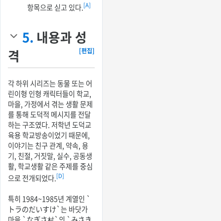
[A]
항목으로 싣고 있다.
5.
내용과 성
격
[편집]
각 하위 시리즈는 동물 또는 어
린이형 인형 캐릭터들이 학교,
마을, 가정에서 겪는 생활 문제
를 통해 도덕적 메시지를 전달
하는 구조였다. 저학년 도덕교
육용 학교방송이었기 때문에,
이야기는 친구 관계, 약속, 용
기, 친절, 거짓말, 실수, 공동생
활, 학교생활 같은 주제를 중심
[D]
으로 전개되었다.
특히 1984~1985년 계열인 `
トラのだいすけ`는 바닷가
마을 `なぎさ村`의 `みさき