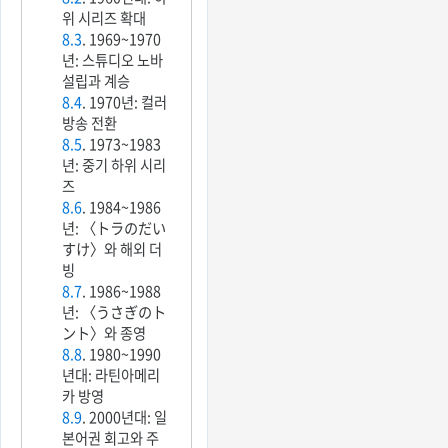
위 시리즈 확대
8.3
. 1969~1970
년: 스튜디오 노바
설립과 계승
8.4
. 1970년: 컬러
방송 전환
8.5
. 1973~1983
년: 중기 하위 시리
즈
8.6
. 1984~1986
년: 〈トラのだい
すけ〉와 해외 더
빙
8.7
. 1986~1988
년: 〈うさぎのト
ント〉와 종영
8.8
. 1980~1990
년대: 라틴아메리
카 방영
8.9
. 2000년대: 일
본어권 회고와 주