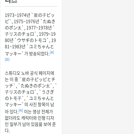
1973~1974년 `星の子ピッ
ピ`, 1975~1976년 `たぬき
のポン太`, 1977~1978년 `
子リスのチョロ`, 1979~19
80년 `ウサギのトモコ`, 19
81~1983년 `ユミちゃんと
[A]
マッキー`가 방송되었다.
[D]
스튜디오 노바 공식 페이지에
는 이 중 `星の子ピッピとチ
ッチ`, `たぬきのポン太`, `
子リスのチョロ`, `うさぎ
のトモ子`, `ユミちゃんと
マッキー`의 사진 항목이 남
[A]
아 있다.
이는 영상 전체가
없더라도 캐릭터와 인형 디자
인 일부가 남아 있음을 보여 준
다.