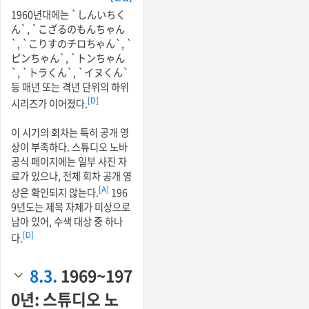
1960년대에는 `しんいちく
ん`, `こざるのもんちゃん
`, `こりすのチロちゃん`, `
ピンちゃん`, `トンちゃん
`, `トラくん`, `イヌくん`
등 매년 또는 격년 단위의 하위
[D]
시리즈가 이어졌다.
이 시기의 회차는 특히 공개 영
상이 부족하다. 스튜디오 노바
공식 페이지에는 일부 사진 자
료가 있으나, 전체 회차 공개 영
[A]
상은 확인되지 않는다.
196
9년도는 제목 자체가 미상으로
남아 있어, 수색 대상 중 하나
[D]
다.
8.3.
1969~197
0년: 스튜디오 노