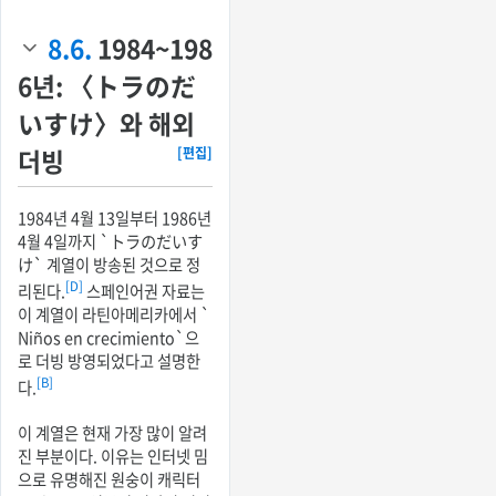
8.6.
1984~198
6년: 〈トラのだ
いすけ〉와 해외
더빙
[편집]
1984년 4월 13일부터 1986년
4월 4일까지 `トラのだいす
け` 계열이 방송된 것으로 정
[D]
리된다.
스페인어권 자료는
이 계열이 라틴아메리카에서 `
Niños en crecimiento`으
로 더빙 방영되었다고 설명한
[B]
다.
이 계열은 현재 가장 많이 알려
진 부분이다. 이유는 인터넷 밈
으로 유명해진 원숭이 캐릭터