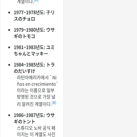
계열이다.
1977~1978년도: 子リ
スのチョロ
1979~1980년도: ウサ
ギのトモコ
1981~1983년도: ユミ
ちゃんとマッキー
1984~1985년도: トラ
のだいすけ
라틴아메리카에서 `Ni
ños en crecimiento`
이라는 이름으로 일부
방영된 것으로 가장 널
[B]
리 알려진 계열이다.
1986~1987년도: ウサ
ギのトント
스튜디오 노바 공식 페
이지는 이 계열도 사진