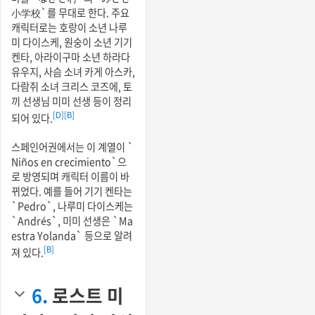
小学校`를 무대로 한다. 주요
캐릭터로는 호랑이 소년 나루
미 다이스케, 원숭이 소년 기기
켄타, 아라이구마 소년 하라다
유우지, 사슴 소녀 카게 아스카,
다람쥐 소녀 크리스 코즈에, 토
끼 선생님 미미 선생 등이 정리
[D]
[B]
되어 있다.
스페인어권에서는 이 계열이 `
Niños en crecimiento`으
로 방영되며 캐릭터 이름이 바
뀌었다. 예를 들어 기기 켄타는
`Pedro`, 나루미 다이스케는
`Andrés`, 미미 선생은 `Ma
estra Yolanda` 등으로 알려
[B]
져 있다.
6.
로스트 미