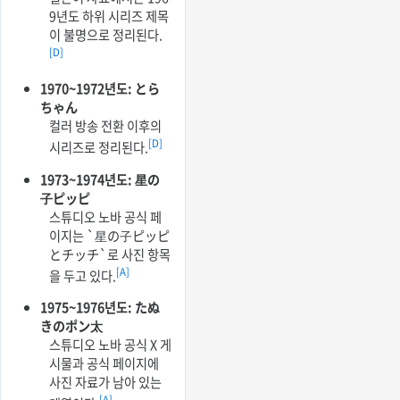
9년도 하위 시리즈 제목
이 불명으로 정리된다.
[D]
1970~1972년도: とら
ちゃん
컬러 방송 전환 이후의
[D]
시리즈로 정리된다.
1973~1974년도: 星の
子ピッピ
스튜디오 노바 공식 페
이지는 `星の子ピッピ
とチッチ`로 사진 항목
[A]
을 두고 있다.
1975~1976년도: たぬ
きのポン太
스튜디오 노바 공식 X 게
시물과 공식 페이지에
사진 자료가 남아 있는
[A]