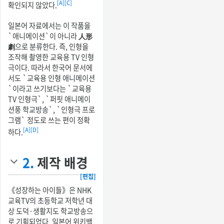
[A]
[C]
확인되지 않았다.
일본어 자료에서는 이 작품을
`애니메이션`이 아니라
人形
劇
으로 분류한다. 즉, 인형을
조작해 촬영한 교육용 TV 인형
극이다. 따라서 한국어 문서에
서도 `교육용 인형 애니메이션
`이라고 쓰기보다는 `교육용
TV 인형극`, `퍼핏 애니메이
션풍 학교방송`, `인형극 프로
그램` 정도로 쓰는 편이 정확
[A]
[D]
하다.
2.
제작 배경
[편집]
《성장하는 아이들》은 NHK
교육TV의 초등학교 저학년 대
상 도덕·생활지도 학교방송으
로 기획되었다. 일본어 위키백