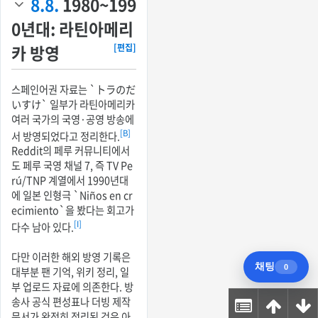
8.8.
1980~199
0년대: 라틴아메리
카 방영
[편집]
스페인어권 자료는 `トラのだ
いすけ` 일부가 라틴아메리카
여러 국가의 국영·공영 방송에
[B]
서 방영되었다고 정리한다.
Reddit의 페루 커뮤니티에서
도 페루 국영 채널 7, 즉 TV Pe
rú/TNP 계열에서 1990년대
에 일본 인형극 `Niños en cr
ecimiento`을 봤다는 회고가
[I]
다수 남아 있다.
다만 이러한 해외 방영 기록은
대부분 팬 기억, 위키 정리, 일
부 업로드 자료에 의존한다. 방
송사 공식 편성표나 더빙 제작
문서가 완전히 정리된 것은 아