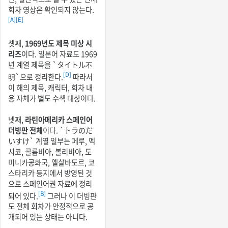
회차 영상은 확인되지 않는다.
[A]
[E]
셋째,
1969년도 제목 미상 시
리즈
이다. 일본어 자료도 1969
년 계열 제목을 `タイトル不
[D]
明`으로 정리한다.
따라서
이 해의 제목, 캐릭터, 회차 내
용 자체가 별도 수색 대상이다.
넷째,
라틴아메리카 스페인어
더빙판 전체
이다. `トラのだ
いすけ` 계열 일부는 페루, 멕
시코, 콜롬비아, 볼리비아, 도
미니카공화국, 엘살바도르, 코
스타리카 등지에서 방영된 것
으로 스페인어권 자료에 정리
[B]
되어 있다.
그러나 이 더빙판
도 전체 회차가 안정적으로 공
개되어 있는 상태는 아니다.