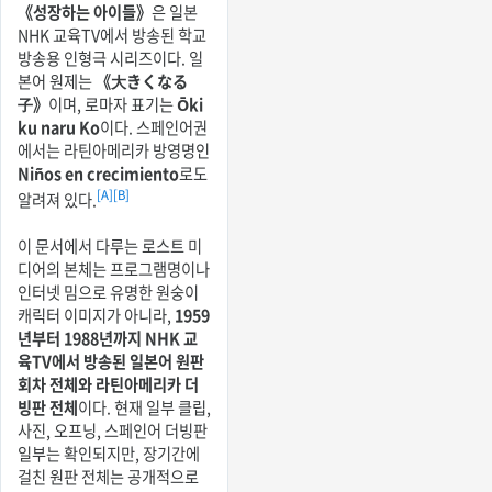
《성장하는 아이들》
은 일본
NHK 교육TV에서 방송된 학교
방송용 인형극 시리즈이다. 일
본어 원제는
《大きくなる
子》
이며, 로마자 표기는
Ōki
ku naru Ko
이다. 스페인어권
에서는 라틴아메리카 방영명인
Niños en crecimiento
로도
[A]
[B]
알려져 있다.
이 문서에서 다루는 로스트 미
디어의 본체는 프로그램명이나
인터넷 밈으로 유명한 원숭이
캐릭터 이미지가 아니라,
1959
년부터 1988년까지 NHK 교
육TV에서 방송된 일본어 원판
회차 전체와 라틴아메리카 더
빙판 전체
이다. 현재 일부 클립,
사진, 오프닝, 스페인어 더빙판
일부는 확인되지만, 장기간에
걸친 원판 전체는 공개적으로