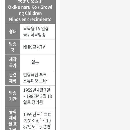
大きくなる子
Ōkiku naru Ko / Growi
ng Children
Niños en crecimiento
교육용 TV 인형
형태
극 / 학교방송
방송
NHK 교육TV
국
제작
일본
국가
관련
인형극단 푸크
제작
스튜디오 노바
1959년 4월 7일
방송
~ 1988년 3월 18
기간
일로 정리됨
공식
1959년도 `コロ
제작
スケくん` ~ 19
물 표
87년도 `うさぎ
기상