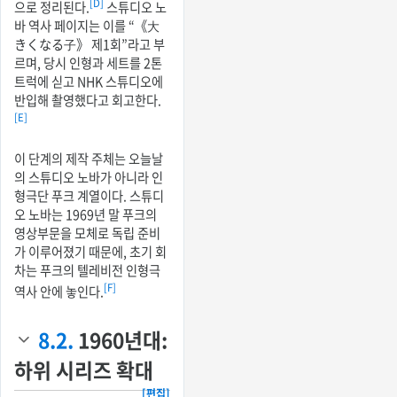
[D]
으로 정리된다.
스튜디오 노
바 역사 페이지는 이를 “《大
きくなる子》 제1회”라고 부
르며, 당시 인형과 세트를 2톤
트럭에 싣고 NHK 스튜디오에
반입해 촬영했다고 회고한다.
[E]
이 단계의 제작 주체는 오늘날
의 스튜디오 노바가 아니라 인
형극단 푸크 계열이다. 스튜디
오 노바는 1969년 말 푸크의
영상부문을 모체로 독립 준비
가 이루어졌기 때문에, 초기 회
차는 푸크의 텔레비전 인형극
[F]
역사 안에 놓인다.
8.2.
1960년대:
하위 시리즈 확대
[편집]