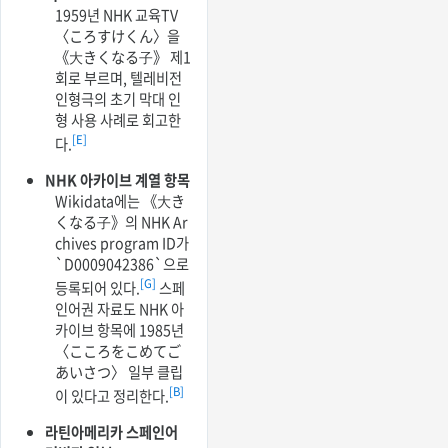
1959년 NHK 교육TV
〈ころすけくん〉을
《大きくなる子》 제1
회로 부르며, 텔레비전
인형극의 초기 막대 인
형 사용 사례로 회고한
[E]
다.
NHK 아카이브 계열 항목
Wikidata에는 《大き
くなる子》의 NHK Ar
chives program ID가
`D0009042386`으로
[G]
등록되어 있다.
스페
인어권 자료도 NHK 아
카이브 항목에 1985년
〈こころをこめてご
あいさつ〉 일부 클립
[B]
이 있다고 정리한다.
라틴아메리카 스페인어