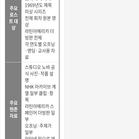
1969년도 제목
주요
미상 시리즈
로스
전체 회차 원본 영
트 대
상
상
라틴아메리카 더
빙판 전체
각 연도별 오프닝
·엔딩·교사용 자
료
스튜디오 노바 공
식 사진·작품 설
명
NHK 아카이브 계
열 일부 클립·항
목
주요
라틴아메리카 스
현존
페인어 더빙판 일
자료
부
오프닝·주제가
일부
인터넷 밈으로 재