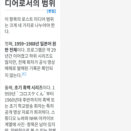
디어로서의 범위
[편집]
이 항목의 로스트 미디어 범위
는 크게 네 가지로 나누어야 한
다.
첫째,
1959~1988년 일본어 원
판 전체
이다. 프로그램은 약 29
년간 이어졌고 하위 시리즈도
많지만, 전체 회차가 공식 영상
매체로 발매된 기록은 확인되
[C]
지 않는다.
둘째,
초기 흑백 시리즈
이다. 1
959년 `コロスケくん`부터
1960년대 후반까지의 흑백 또
는 초기 학교방송 회차는 특히
공개 영상 자료가 희귀하다. 스
튜디오 노바와 NHK 아카이브
계열에 사진·항목은 남아 있지
만, 일반적으로 볼 수 있는 전체