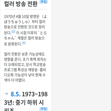
컬러 방송 전환
[편집]
1970년 4월 10일 방영된 〈よ
ぼうちゅうしゃ〉부터 컬러
방송으로 전환된 것으로 정리
[D]
된다.
이 시점 이후의 `とら
ちゃん` 계열은 컬러 방송으
[D]
로 분류된다.
컬러 전환은 보존 가능성에도
영향을 준다. 초기 흑백 회차는
더 오래되었고, 당시 학교방송
프로그램 특성상 재방송·홈비
디오화 가능성이 낮아 현재 수
색이 더 어렵다.
8.5.
1973~198
3년: 중기 하위 시
리즈
[편집]