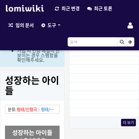
최근 변경
최근 토론
최근 변경
임의 문서
도구
현재 로그인 회원만 편
집이 가능한 상태입니
다. (비회원 편집요청
이용)
가입 시 인증 메일이 안
보이는 경우 스팸함을
확인해주세요.
성장하는 아이
들
분류
형태/인형극
형태/방
송 프로그램
상태/부분적으
로 발견됨
국가/일본
더 보기
성장하는 아이들