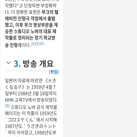
작했다”고 단정하면 부정확하
다. 더 정확한 표현은
푸크의 텔
레비전 인형극 작업에서 출발
했고, 이후 푸크 영상부문을 계
승한 스튜디오 노바의 대표 제
작물로 정리되는 장기 학교방
[A]
[E]
[F]
송 인형극
이다.
3.
방송 개요
[편집]
일본어 자료에 따르면 《大き
くなる子》는 1959년 4월 7
일부터 1988년 3월 18일까지
NHK 교육TV에서 방송되었다.
[D]
스튜디오 노바 공식 제작물
페이지는 이 작품이 1959년도
`コロスケくん`에서 시작해
1987년도 `うさぎのトント
`까지 이어졌고, 1988년도부