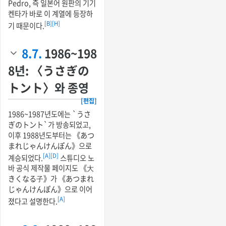
Pedro, 즉 일본어 원판의 기기
켄타가 바로 이 계열에 등장하
[B]
[H]
기 때문이다.
8.7.
1986~198
8년: 〈うさぎの
トント〉와 종영
[편집]
1986~1987년도에는 `うさ
ぎのトント`가 방송되었고,
이후 1988년도부터는 《あつ
まれじゃんけんぽん》으로
[A]
[D]
계승되었다.
스튜디오 노
바 공식 제작물 페이지도 《大
きくなる子》가 《あつまれ
じゃんけんぽん》으로 이어
[A]
졌다고 설명한다.