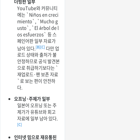
더빙판 일부
YouTube와 커뮤니티
에는 `Niños en creci
miento`, `Mucho g
usto`, `El árbol de l
os esfuerzos` 등 스
페인어판 일부 자료가
[B]
[C]
남아 있다.
다만 업
로드 상태와 출처가 불
안정하므로 공식 발견본
으로 취급하기보다는 `
재업로드·팬 보존 자료
`로 보는 편이 안전하
다.
오프닝·주제가 일부
일본어 오프닝 또는 주
제가가 유튜브와 회고
자료에 일부 남아 있다.
[C]
인터넷 밈으로 재유통된