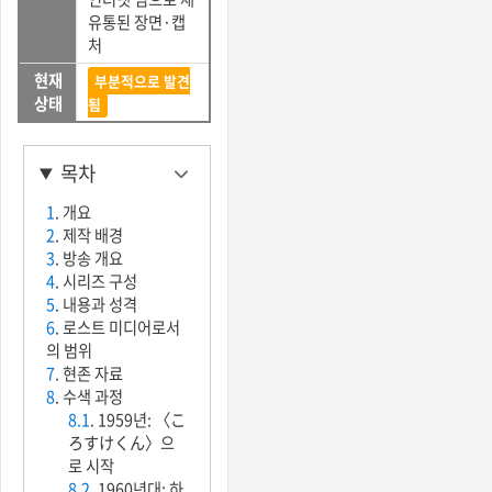
유통된 장면·캡
처
현재
부분적으로 발견
상태
됨
목차
1
. 개요
2
. 제작 배경
3
. 방송 개요
4
. 시리즈 구성
5
. 내용과 성격
6
. 로스트 미디어로서
의 범위
7
. 현존 자료
8
. 수색 과정
8.1
. 1959년: 〈こ
ろすけくん〉으
로 시작
8.2
. 1960년대: 하