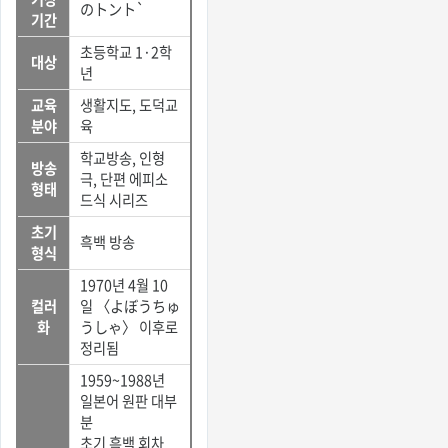
のトント`
기간
초등학교 1·2학
대상
년
교육
생활지도, 도덕교
분야
육
학교방송, 인형
방송
극, 단편 에피소
형태
드식 시리즈
초기
흑백 방송
형식
1970년 4월 10
컬러
일 〈よぼうちゅ
화
うしゃ〉 이후로
정리됨
1959~1988년
일본어 원판 대부
분
초기 흑백 회차