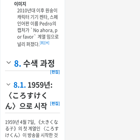
이미지
2010년대 이후 원숭이
캐릭터 기기 켄타, 스페
인어판 이름 Pedro의
캡처가 `No ahora, p
or favor` 계열 밈으로
[B]
[H]
널리 퍼졌다.
8.
수색 과정
[편집]
8.1.
1959년:
〈ころすけく
ん〉으로 시작
[편집]
1959년 4월 7일, 《大きくな
る子》의 첫 계열인 〈ころす
けくん〉이 방송을 시작한 것