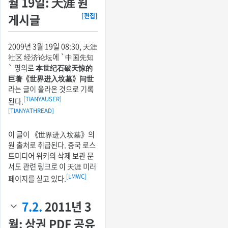
월 19일: 天涯 원
게시글
[편집]
2009년 3월 19일 08:30, 天涯
社区 经济论坛에 `中国先知
` 명의로
本世纪石破天惊的
巨著《世界进入坟墓》问世
라는 글이 올라온 것으로 기록
[TIANYAUSER]
된다.
[TIANYATHREAD]
이 글이 《世界进入坟墓》의
원 출처로 취급된다. 중국 로스
트미디어 위키의 삭제 보관 문
서도 관련 링크로 이 天涯 미러
[LMWC]
페이지를 싣고 있다.
7.2.
2011년 3
월: 상권 PDF 공유