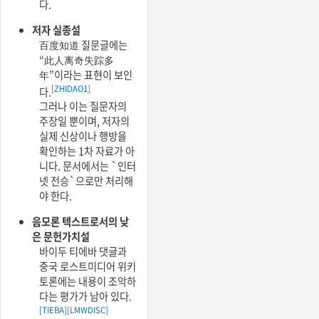
다.
저자 실종설
百度知道 질문글에는
“此人离奇失踪多
年”이라는 표현이 보인
[ZHIDAO1]
다.
그러나 이는 질문자의
주장일 뿐이며, 저자의
실제 신상이나 행방을
확인하는 1차 자료가 아
니다. 문서에서는 `인터
넷 전승`으로만 처리해
야 한다.
음모론 텍스트로서의 낮
은 문헌가치설
바이두 티에바 댓글과
중국 로스트미디어 위키
토론에는 내용이 조악하
다는 평가가 남아 있다.
[TIEBA]
[LMWDISC]