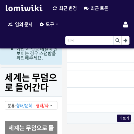
최근 변경
최근 토론
최근 변경
임의 문서
도구
현재 로그인 회원만 편
집이 가능한 상태입니
다. (비회원 편집요청
이용)
가입 시 인증 메일이 안
보이는 경우 스팸함을
확인해주세요.
세계는 무덤으
로 들어간다
분류
형태/문학
형태/텍스
트
상태/발견됨
국가/중국
더 보기
세계는 무덤으로 들