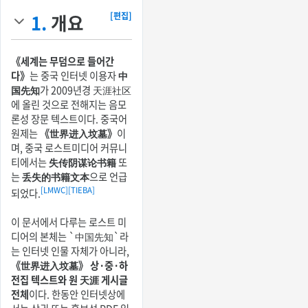
1.
개요
[편집]
《세계는 무덤으로 들어간
다》
는 중국 인터넷 이용자
中
国先知
가 2009년경 天涯社区
에 올린 것으로 전해지는 음모
론성 장문 텍스트이다. 중국어
원제는
《世界进入坟墓》
이
며, 중국 로스트미디어 커뮤니
티에서는
失传阴谋论书籍
또
는
丢失的书籍文本
으로 언급
[LMWC]
[TIEBA]
되었다.
이 문서에서 다루는 로스트 미
디어의 본체는 `中国先知`라
는 인터넷 인물 자체가 아니라,
《世界进入坟墓》 상·중·하
전집 텍스트와 원 天涯 게시글
전체
이다. 한동안 인터넷상에