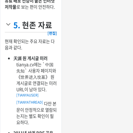
유료 배포 전승이 붙은 인터넷
저작물
로 보는 편이 안전하다.
5.
현존 자료
[편집]
현재 확인되는 주요 자료는 다
음과 같다.
天涯 원 게시글 미러
tianya.cv에는 `中国
先知` 사용자 페이지와
《世界进入坟墓》 원
게시글로 연결되는 미러
URL이 남아 있다.
[TIANYAUSER]
[TIANYATHREAD]
다만 본
문이 안정적으로 열람되
는지는 별도 확인이 필
요하다.
2011년 상권 PDF 공유