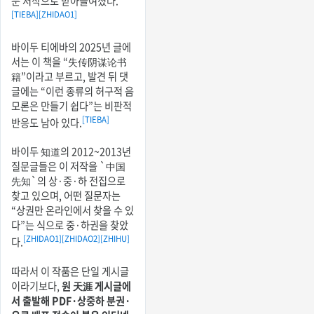
문 저작으로 받아들여졌다.
[TIEBA]
[ZHIDAO1]
바이두 티에바의 2025년 글에
서는 이 책을 “失传阴谋论书
籍”이라고 부르고, 발견 뒤 댓
글에는 “이런 종류의 허구적 음
모론은 만들기 쉽다”는 비판적
[TIEBA]
반응도 남아 있다.
바이두 知道의 2012~2013년
질문글들은 이 저작을 `中国
先知`의 상·중·하 전집으로
찾고 있으며, 어떤 질문자는
“상권만 온라인에서 찾을 수 있
다”는 식으로 중·하권을 찾았
[ZHIDAO1]
[ZHIDAO2]
[ZHIHU]
다.
따라서 이 작품은 단일 게시글
이라기보다,
원 天涯 게시글에
서 출발해 PDF·상중하 분권·