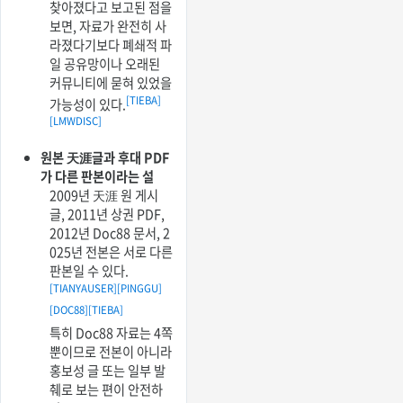
찾아졌다고 보고된 점을
보면, 자료가 완전히 사
라졌다기보다 폐쇄적 파
일 공유망이나 오래된
커뮤니티에 묻혀 있었을
[TIEBA]
가능성이 있다.
[LMWDISC]
원본 天涯글과 후대 PDF
가 다른 판본이라는 설
2009년 天涯 원 게시
글, 2011년 상권 PDF,
2012년 Doc88 문서, 2
025년 전본은 서로 다른
판본일 수 있다.
[TIANYAUSER]
[PINGGU]
[DOC88]
[TIEBA]
특히 Doc88 자료는 4쪽
뿐이므로 전본이 아니라
홍보성 글 또는 일부 발
췌로 보는 편이 안전하