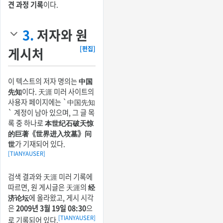
견 과정 기록
이다.
3.
저자와 원
게시처
[편집]
이 텍스트의 저자 명의는
中国
先知
이다. 天涯 미러 사이트의
사용자 페이지에는 `中国先知
` 계정이 남아 있으며, 그 글 목
록 중 하나로
本世纪石破天惊
的巨著《世界进入坟墓》问
世
가 기재되어 있다.
[TIANYAUSER]
검색 결과와 天涯 미러 기록에
따르면, 원 게시글은 天涯의
经
济论坛
에 올라왔고, 게시 시각
은
2009년 3월 19일 08:30
으
[TIANYAUSER]
로 기록되어 있다.