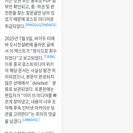
서는 상권 또는 홍보성 PDF 일
부만 확인되고, 중·하권 및 완
전판을 찾는 질문글만 남아 있
었기 때문에 로스트 미디어로
[PINGGU]
[ZHIDAO1]
취급되었다.
2025년 7월 9일, 바이두 티에
바 도시전설吧에 올라온 글에
서 이 텍스트가 “정식으로 회수
[TIEBA]
되었다”고 보고되었다.
이후 중국 로스트미디어 위키
의 해당 문서는 사실상 발견 처
리되었으나, 본문이 완성되지
않은 상태에서 `deleted:` 분
류로 보관되었다. 토론란에는
편집자가 “이미 이 미디어를 빠
르게 찾아냈고, 내용이 너무 조
악해 후속 인터넷 아카이브 보
관을 고려한다”는 취지의 댓글
[LMWDISC]
을 남겼다.