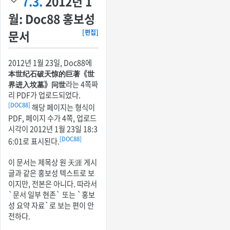
7.3.
2012년 1
월: Doc88 홍보성
문서
[편집]
2012년 1월 23일, Doc88에
本世纪石破天惊的巨著《世
界进入坟墓》问世
라는 4쪽짜
리 PDF가 업로드되었다.
[DOC88]
해당 페이지는 형식이
PDF, 페이지 수가 4쪽, 업로드
시각이 2012년 1월 23일 18:3
[DOC88]
6:01로 표시된다.
이 문서는 제목상 원 天涯 게시
글과 같은 홍보성 텍스트로 보
이지만, 전본은 아니다. 따라서
`문서 일부 현존` 또는 `홍보
성 요약 자료`로 보는 편이 안
전하다.