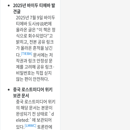
2025년 바이두 티에바 발
견글
2025년 7월 9일 바이두
티에바 도시传说吧에
올라온 글은 “이 책은 정
식으로 회수되었다”고
밝히고, 전본 공유 링크
가 올라온 흔적을 남긴
[TIEBA]
다.
문서에는 저
작권과 링크 안정성 문
제를 고려해 공유 링크·
비밀번호는 직접 싣지
않는 편이 안전하다.
중국 로스트미디어 위키
보관 문서
중국 로스트미디어 위키
의 해당 문서는 본문이
완성되기 전 상태로 `d
eleted:`에 보관되어
[LMWC]
있다.
토론란에