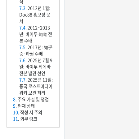
적
7.3
. 2012년 1월:
Doc88 홍보성 문
서
7.4
. 2012~2013
년: 바이두 知道 전
본 수배
7.5
. 2017년: 知乎
중·하권 수배
7.6
. 2025년 7월 9
일: 바이두 티에바
전본 발견 선언
7.7
. 2025년 11월:
중국 로스트미디어
위키 보관 처리
8
. 주요 가설 및 쟁점
9
. 현재 상태
10
. 작성 시 주의
11
. 외부 링크