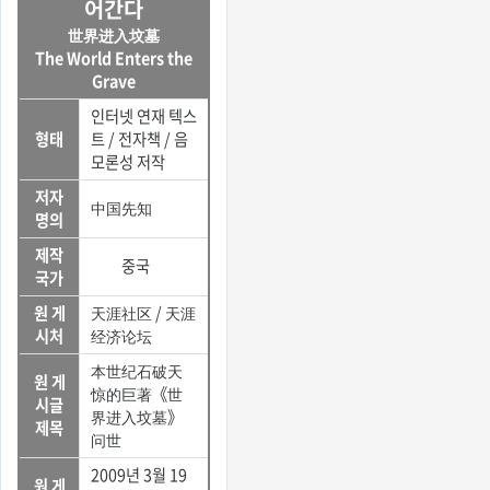
어간다
世界进入坟墓
The World Enters the
Grave
인터넷 연재 텍스
형태
트 / 전자책 / 음
모론성 저작
저자
中国先知
명의
제작
중국
국가
원 게
天涯社区 / 天涯
시처
经济论坛
本世纪石破天
원 게
惊的巨著《世
시글
界进入坟墓》
제목
问世
2009년 3월 19
원 게