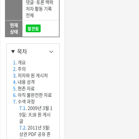
댓글·토론 맥락
저자 활동 기록
전체
현재
발견됨
상태
목차
1
. 개요
2
. 주의
3
. 저자와 원 게시처
4
. 내용 성격
5
. 현존 자료
6
. 아직 불완전한 자료
7
. 수색 과정
7.1
. 2009년 3월 1
9일: 天涯 원 게시
글
7.2
. 2011년 3월:
상권 PDF 공유 흔