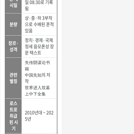
일 08:30로 기록
시일
됨
상·중·하 3부작
분량
으로 수배된 흔적
있음
정치·경제·국제
장르·
정세 음모론성 장
성격
문 텍스트
失传阴谋论书
籍
관련
中国先知의 저
별칭
작
世界进入坟墓
上中下全集
로스
트로
2010년대 ~ 202
취급
5년
된 시
기