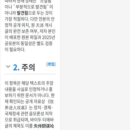
따라서 현재 상태는 `소실됨`
이나 `부분적으로 발견됨`이
아니라
발견됨
으로 두는 것이
가장 적절하다. 다만 전본의 안
정적 공개 위치, 원 天涯 게시
글의 완전 보존 여부, 저자 본인
이 배포한 원본 파일과 2025년
공유본의 동일성은 별도 검증
이 필요하다.
2.
주의
[편집]
이 항목은 해당 텍스트의 주장
내용을 사실로 인정하거나 홍
보하기 위한 문서가 아니다. 현
재 확인되는 공개 자료상 《世
界进入坟墓》는 정치·경제·
국제정세 관련 음모론성 저작
으로 취급되며, 바이두 티에바
글의 제목도 이를
失传阴谋论