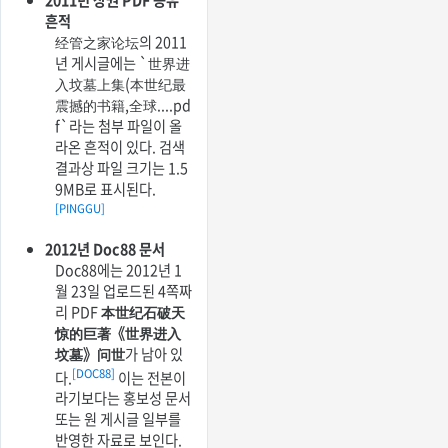
흔적
经管之家论坛의 2011
년 게시글에는 `世界进
入坟墓上集(本世纪最
震撼的书籍,全球....pd
f`라는 첨부 파일이 올
라온 흔적이 있다. 검색
결과상 파일 크기는 1.5
9MB로 표시된다.
[PINGGU]
2012년 Doc88 문서
Doc88에는 2012년 1
월 23일 업로드된 4쪽짜
리 PDF
本世纪石破天
惊的巨著《世界进入
坟墓》问世
가 남아 있
[DOC88]
다.
이는 전본이
라기보다는 홍보성 문서
또는 원 게시글 일부를
반영한 자료로 보인다.