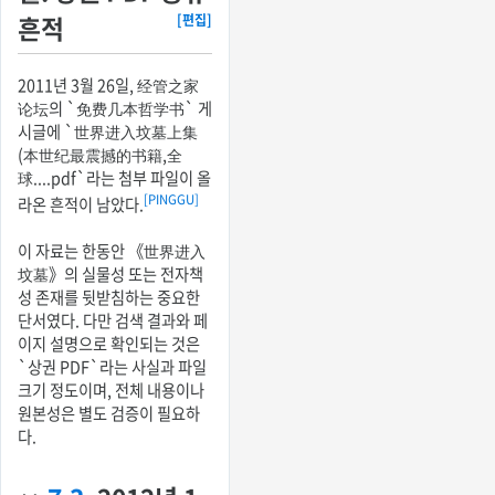
흔적
[편집]
2011년 3월 26일, 经管之家
论坛의 `免费几本哲学书` 게
시글에 `世界进入坟墓上集
(本世纪最震撼的书籍,全
球....pdf`라는 첨부 파일이 올
[PINGGU]
라온 흔적이 남았다.
이 자료는 한동안 《世界进入
坟墓》의 실물성 또는 전자책
성 존재를 뒷받침하는 중요한
단서였다. 다만 검색 결과와 페
이지 설명으로 확인되는 것은
`상권 PDF`라는 사실과 파일
크기 정도이며, 전체 내용이나
원본성은 별도 검증이 필요하
다.