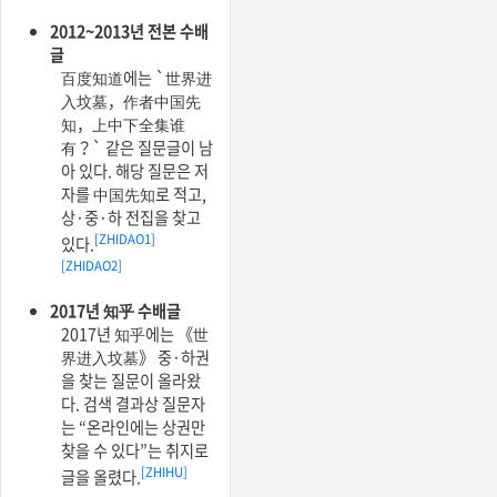
2012~2013년 전본 수배
글
百度知道에는 `世界进
入坟墓，作者中国先
知，上中下全集谁
有？` 같은 질문글이 남
아 있다. 해당 질문은 저
자를 中国先知로 적고,
상·중·하 전집을 찾고
[ZHIDAO1]
있다.
[ZHIDAO2]
2017년 知乎 수배글
2017년 知乎에는 《世
界进入坟墓》 중·하권
을 찾는 질문이 올라왔
다. 검색 결과상 질문자
는 “온라인에는 상권만
찾을 수 있다”는 취지로
[ZHIHU]
글을 올렸다.