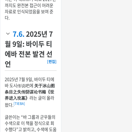
까지도 완전본 접근이 어려운
자료로 인식되었음을 보여 준
다.
7.6.
2025년 7
월 9일: 바이두 티
에바 전본 발견 선
언
[편집]
2025년 7월 9일, 바이두 티에
바 도시传说吧에
关于冰山图
条目之失传阴谋论书籍《世
界进入坟墓》
라는 글이 올라
[TIEBA]
왔다.
글쓴이는 “바 그룹과 군우들의
수색으로 이 책을 정식으로 회
수했다”고 밝히고, 수색에 도움