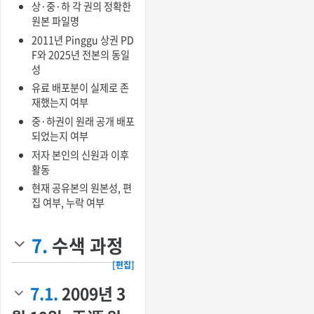
상·중·하 각 권의 정확한
원본 파일명
2011년 Pinggu 상권 PD
F와 2025년 전본의 동일
성
유료 배포분이 실제로 존
재했는지 여부
중·하권이 원래 공개 배포
되었는지 여부
저자 본인의 신원과 이후
활동
현재 공유본의 원본성, 편
집 여부, 누락 여부
7.
수색 과정
[편집]
7.1.
2009년 3