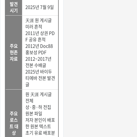
발견
2025년 7월 9일
시기
天涯 원 게시글
미러 흔적
2011년 상권 PD
F 공유 흔적
주요
2012년 Doc88
현존
홍보성 PDF
자료
2012~2017년
전본 수배글
2025년 바이두
티에바 전본 발견
글
원 天涯 게시글
전체
상·중·하 전집
주요
원본 파일
로스
저자 본인이 배포
트 대
한 원본 텍스트
상
초기 유료 배포분