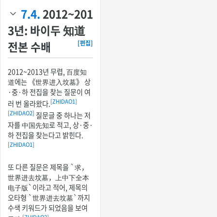
7.4.
2012~201
3년: 바이두 知道
전본 수배
[편집]
2012~2013년 무렵, 百度知
道에는 《世界进入坟墓》 상
·중·하 전집을 찾는 질문이 여
[ZHIDAO1]
러 번 올라왔다.
[ZHIDAO2]
질문글 중 하나는 저
자를 中国先知로 적고, 상·중·
하 전집을 찾는다고 밝힌다.
[ZHIDAO1]
또 다른 질문은 제목을 `求，
世界进去坟墓，上中下全本
电子版`이라고 적어, 제목의
오타형 `世界进去坟墓`까지
수색 키워드가 되었음을 보여