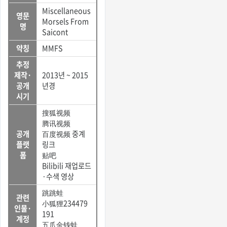
Miscellaneous
영문
Morsels From
명
Saicont
약칭
MMFS
추정
제작·
2013년 ~ 2015
공개
년경
시기
搜狐视频
腾讯视频
공개
百度视频 중계
플랫
링크
폼
贴吧
Bilibili 재업로드
·수색 영상
跳跳蛙
관련
小狐狸234479
인물·
191
계정
五爪金钱蛙