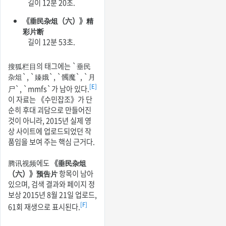
길이 12분 20초.
《垂民杂俎（六）》精
彩片断
길이 12분 53초.
搜狐栏目의 태그에는 `垂民
杂俎`, `嫀娥`, `髑魔`, `月
[E]
尸`, `mmfs`가 남아 있다.
이 자료는 《수민잡조》가 단
순히 후대 괴담으로 만들어진
것이 아니라, 2015년 실제 영
상 사이트에 업로드되었던 작
품임을 보여 주는 핵심 근거다.
腾讯视频에도
《垂民杂俎
（六）》预告片
항목이 남아
있으며, 검색 결과와 페이지 정
보상 2015년 8월 21일 업로드,
[F]
61회 재생으로 표시된다.