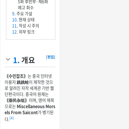
5화 후반부·제6화
예고 회수
9
. 주요 가설
10
. 현재 상태
11
. 작성 시 주의
12
. 외부 링크
1.
개요
[편집]
《수민잡조》
는 중국 인터넷
이용자
跳跳蛙
이 제작한 것으
로 알려진 자작 세계관 기반 웹
단편극이다. 중국어 원제는
《垂民杂俎》
이며, 영어 제목
으로는
Miscellaneous Mors
els From Saicont
가 병기된
[A]
다.