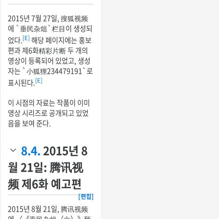
2015년 7월 27일, 搜狐视频
에 `垂民杂俎`栏目이 생성되
[E]
었다.
해당 페이지에는 홍보
편과 제6화精彩片断 두 개의
영상이 등록되어 있었고, 생성
자는 `小狐狸234479191`로
[E]
표시된다.
이 시점의 자료는 작품이 이미
영상 시리즈로 공개되고 있었
음을 보여 준다.
8.4.
2015년 8
월 21일: 腾讯视
频 제6화 예고편
[편집]
2015년 8월 21일, 腾讯视频
에 〈《垂民杂俎（六）》预