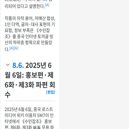
[A]
리되어 있다고 설명한다.
작품의 자작 용어, 저예산 합성,
1인 다역, 글자·대사 표현의 기
묘함, 정보 부족은 《수민잡
조》를 중국 인터넷 토끼굴 빙
산의 하위층 항목으로 만들었
[A]
[G]
다.
8.6.
2025년 6
월 6일: 홍보편·제
6화·제3화 파편 회
수
[편집]
2025년 6월 6일, 중국 로스트
미디어 위키 이용자 5M7이 인
터넷에서 《수민잡조》 홍보
편, 제6화, 제3화 藤嬴 무용 파