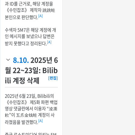
과 ID를 근거로, 해당 계정을
《수민잡조》 제작자 跳跳蛙
[A]
본인으로 판단했다.
수색자 5M7은 해당 계정에 개
인 메시지를 보냈으나 답변은
[A]
받지 못했다고 정리된다.
8.10.
2025년 6
월 22~23일: Bilib
ili 계정 삭제
[편집]
2025년 6월 23일, Bilibili의
《수민잡조》 제5화 파편 백업
영상 댓글란에서 이용자 “淩凘
欶”이 五爪金钱蛙 계정이 사
[A]
라졌음을 발견했다.
중국 로스트미디어 위키는 5M