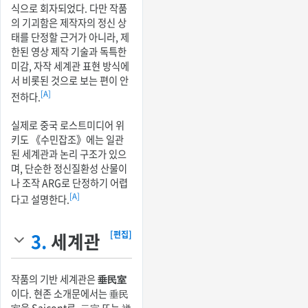
식으로 회자되었다. 다만 작품
의 기괴함은 제작자의 정신 상
태를 단정할 근거가 아니라, 제
한된 영상 제작 기술과 독특한
미감, 자작 세계관 표현 방식에
서 비롯된 것으로 보는 편이 안
[A]
전하다.
실제로 중국 로스트미디어 위
키도 《수민잡조》에는 일관
된 세계관과 논리 구조가 있으
며, 단순한 정신질환성 산물이
나 조작 ARG로 단정하기 어렵
[A]
다고 설명한다.
3.
세계관
[편집]
작품의 기반 세계관은
垂民室
이다. 현존 소개문에서는 垂民