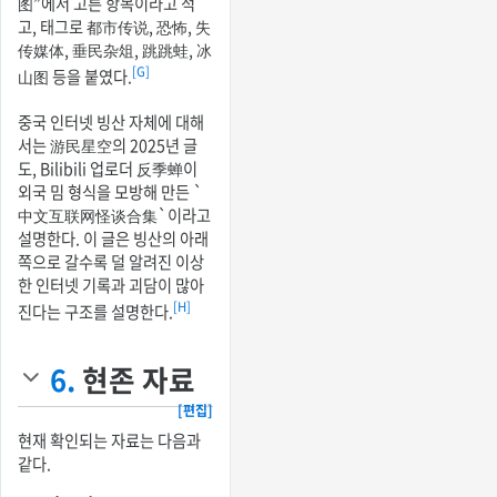
图”에서 고른 항목이라고 적
고, 태그로 都市传说, 恐怖, 失
传媒体, 垂民杂俎, 跳跳蛙, 冰
[G]
山图 등을 붙였다.
중국 인터넷 빙산 자체에 대해
서는 游民星空의 2025년 글
도, Bilibili 업로더 反季蝉이
외국 밈 형식을 모방해 만든 `
中文互联网怪谈合集`이라고
설명한다. 이 글은 빙산의 아래
쪽으로 갈수록 덜 알려진 이상
한 인터넷 기록과 괴담이 많아
[H]
진다는 구조를 설명한다.
6.
현존 자료
[편집]
현재 확인되는 자료는 다음과
같다.