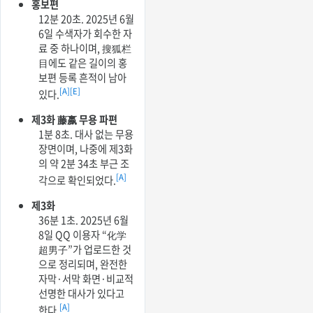
홍보편
12분 20초. 2025년 6월
6일 수색자가 회수한 자
료 중 하나이며, 搜狐栏
目에도 같은 길이의 홍
보편 등록 흔적이 남아
[A]
[E]
있다.
제3화 藤嬴 무용 파편
1분 8초. 대사 없는 무용
장면이며, 나중에 제3화
의 약 2분 34초 부근 조
[A]
각으로 확인되었다.
제3화
36분 1초. 2025년 6월
8일 QQ 이용자 “化学
超男子”가 업로드한 것
으로 정리되며, 완전한
자막·서막 화면·비교적
선명한 대사가 있다고
[A]
한다.