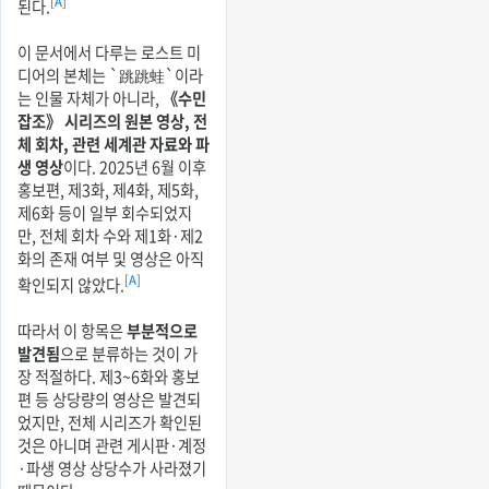
[A]
된다.
이 문서에서 다루는 로스트 미
디어의 본체는 `跳跳蛙`이라
는 인물 자체가 아니라,
《수민
잡조》 시리즈의 원본 영상, 전
체 회차, 관련 세계관 자료와 파
생 영상
이다. 2025년 6월 이후
홍보편, 제3화, 제4화, 제5화,
제6화 등이 일부 회수되었지
만, 전체 회차 수와 제1화·제2
화의 존재 여부 및 영상은 아직
[A]
확인되지 않았다.
따라서 이 항목은
부분적으로
발견됨
으로 분류하는 것이 가
장 적절하다. 제3~6화와 홍보
편 등 상당량의 영상은 발견되
었지만, 전체 시리즈가 확인된
것은 아니며 관련 게시판·계정
·파생 영상 상당수가 사라졌기