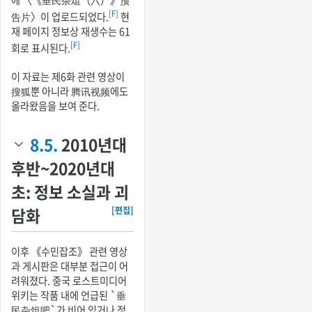
[F]
告片〉이 업로드되었다.
현
재 페이지 정보상 재생수는 61
[F]
회로 표시된다.
이 자료는 제6화 관련 영상이
搜狐뿐 아니라 腾讯视频에도
올라왔음을 보여 준다.
8.5.
2010년대
후반~2020년대
초: 정보 소실과 괴
담화
[편집]
이후 《수민잡조》 관련 영상
과 게시판은 대부분 접근이 어
려워졌다. 중국 로스트미디어
위키는 작품 내에 언급된 `垂
民杂俎吧`가 비어 있거나 정