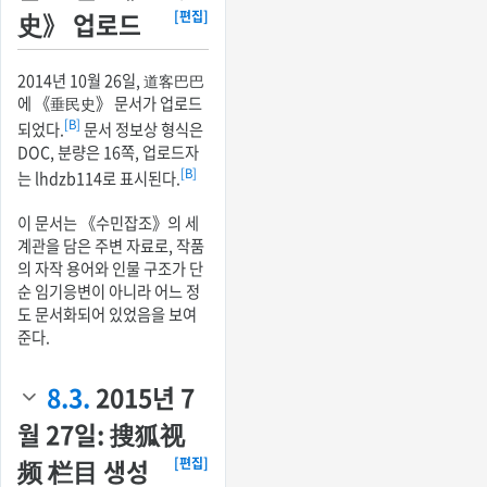
史》 업로드
[편집]
2014년 10월 26일, 道客巴巴
에 《垂民史》 문서가 업로드
[B]
되었다.
문서 정보상 형식은
DOC, 분량은 16쪽, 업로드자
[B]
는 lhdzb114로 표시된다.
이 문서는 《수민잡조》의 세
계관을 담은 주변 자료로, 작품
의 자작 용어와 인물 구조가 단
순 임기응변이 아니라 어느 정
도 문서화되어 있었음을 보여
준다.
8.3.
2015년 7
월 27일: 搜狐视
频 栏目 생성
[편집]