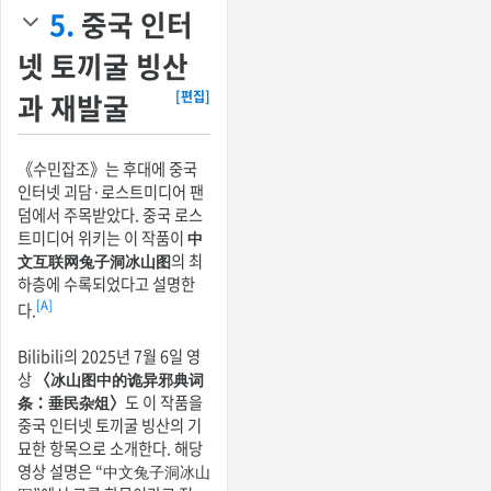
5.
중국 인터
넷 토끼굴 빙산
과 재발굴
[편집]
《수민잡조》는 후대에 중국
인터넷 괴담·로스트미디어 팬
덤에서 주목받았다. 중국 로스
트미디어 위키는 이 작품이
中
文互联网兔子洞冰山图
의 최
하층에 수록되었다고 설명한
[A]
다.
Bilibili의 2025년 7월 6일 영
상
〈冰山图中的诡异邪典词
条：垂民杂俎〉
도 이 작품을
중국 인터넷 토끼굴 빙산의 기
묘한 항목으로 소개한다. 해당
영상 설명은 “中文兔子洞冰山