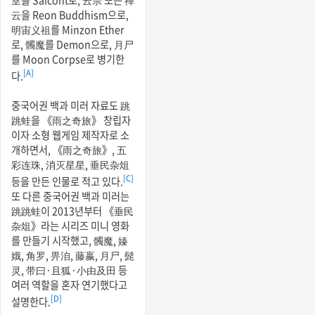
室을 Saicont로, 云宗 또는 禅
云을 Reon Buddhism으로,
明宙义祖를 Minzon Ether
로, 髑魔를 Demon으로, 月尸
를 Moon Corpse로 병기한
[A]
다.
중국어권 백과 미러 자료도 跳
跳蛙을 《雨之奇旅》 창립자
이자 소형 웹게임 제작자로 소
개하면서, 《雨之奇旅》, 五
彩连珠, 消灭星星, 垂民杂俎
[C]
등을 만든 인물로 적고 있다.
또 다른 중국어권 백과 미러는
跳跳蛙이 2013년부터 《垂民
杂俎》라는 시리즈 미니 영화
를 만들기 시작했고, 髑魔, 嫀
娥, 角罗, 畀洎, 藤嬴, 月尸, 髭
灵, 带曰·且狐·小由及田 등
여러 역할을 혼자 연기했다고
[D]
설명한다.