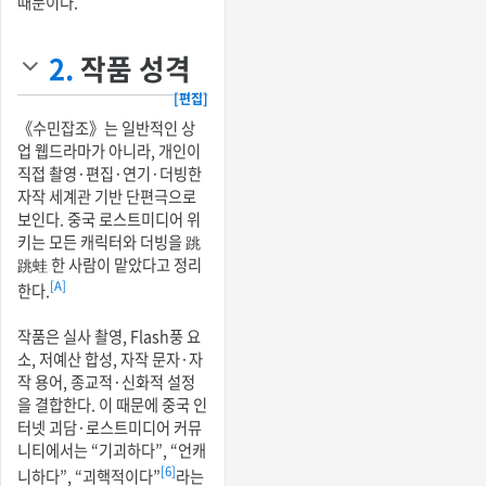
때문이다.
2.
작품 성격
[편집]
《수민잡조》는 일반적인 상
업 웹드라마가 아니라, 개인이
직접 촬영·편집·연기·더빙한
자작 세계관 기반 단편극으로
보인다. 중국 로스트미디어 위
키는 모든 캐릭터와 더빙을 跳
跳蛙 한 사람이 맡았다고 정리
[A]
한다.
작품은 실사 촬영, Flash풍 요
소, 저예산 합성, 자작 문자·자
작 용어, 종교적·신화적 설정
을 결합한다. 이 때문에 중국 인
터넷 괴담·로스트미디어 커뮤
니티에서는 “기괴하다”, “언캐
[6]
니하다”, “괴핵적이다”
라는