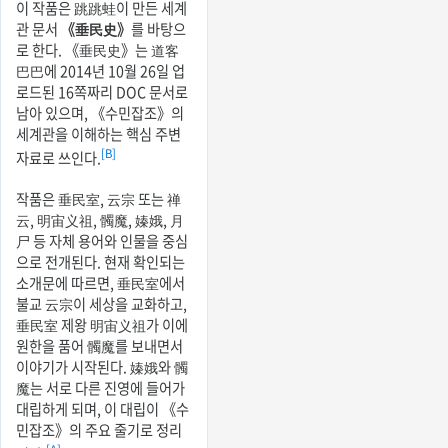
이 작품은 跳跳蛙이 만든 세계
관 문서
《垂民史》
를 바탕으
로 한다. 《垂民史》는 道客
巴巴에 2014년 10월 26일 업
로드된 16쪽짜리 DOC 문서로
남아 있으며, 《수민잡조》의
세계관을 이해하는 핵심 주변
[B]
자료로 쓰인다.
작품은 垂民室, 云宗 또는 禅
云, 明宙义祖, 髑魔, 嫀娥, 月
尸 등 자체 용어와 인물을 중심
으로 전개된다. 현재 확인되는
소개문에 따르면, 垂民室에서
불교 云宗이 세상을 교화하고,
垂民室 제왕 明宙义祖가 이에
원한을 품어 髑魔를 보내면서
이야기가 시작된다. 嫀娥와 髑
魔는 서로 다른 진영에 들어가
대립하게 되며, 이 대립이 《수
민잡조》의 주요 줄기로 정리