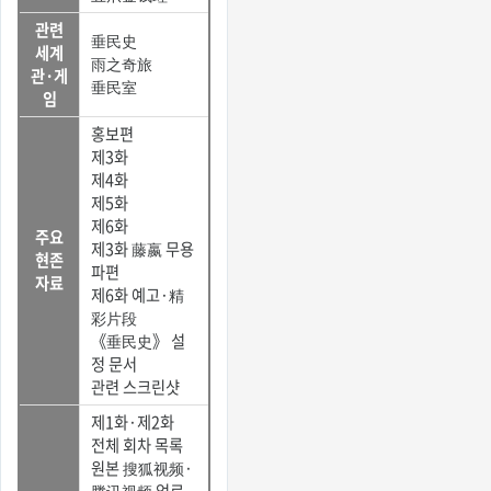
관련
垂民史
세계
雨之奇旅
관·게
垂民室
임
홍보편
제3화
제4화
제5화
제6화
주요
제3화 藤嬴 무용
현존
파편
자료
제6화 예고·精
彩片段
《垂民史》 설
정 문서
관련 스크린샷
제1화·제2화
전체 회차 목록
원본 搜狐视频·
腾讯视频 업로