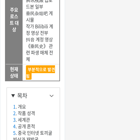
드본 일부
주요
垂民杂俎吧 게
로스
시물
트 대
작가 Bilibili 계
상
정 영상 전부
抖音 계정 영상
《垂民史》 관
련 파생 매체 전
체
현재
부분적으로 발견
상태
됨
목차
1
. 개요
2
. 작품 성격
3
. 세계관
4
. 공개 흔적
5
. 중국 인터넷 토끼굴
빙산과 재발굴