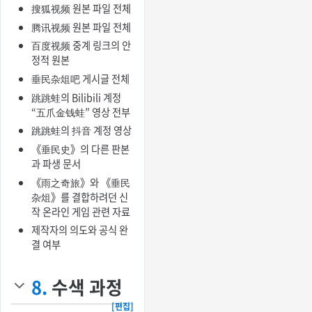
搜狐视频 원본 파일 전체
腾讯视频 원본 파일 전체
百度视频 중계 링크의 안
정적 원본
垂民杂俎吧 게시글 전체
跳跳蛙의 Bilibili 계정
“五爪金钱蛙” 영상 전부
跳跳蛙의 抖音 계정 영상
《垂民史》의 다른 판본
과 파생 문서
《雨之奇旅》와 《垂民
杂俎》를 결합하려던 신
작 온라인 게임 관련 자료
제작자의 의도와 공식 완
결 여부
8.
수색 과정
[편집]