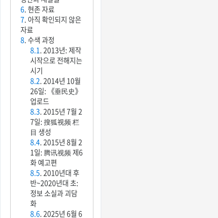
6
. 현존 자료
7
. 아직 확인되지 않은
자료
8
. 수색 과정
8.1
. 2013년: 제작
시작으로 전해지는
시기
8.2
. 2014년 10월
26일: 《垂民史》
업로드
8.3
. 2015년 7월 2
7일: 搜狐视频 栏
目 생성
8.4
. 2015년 8월 2
1일: 腾讯视频 제6
화 예고편
8.5
. 2010년대 후
반~2020년대 초:
정보 소실과 괴담
화
8.6
. 2025년 6월 6