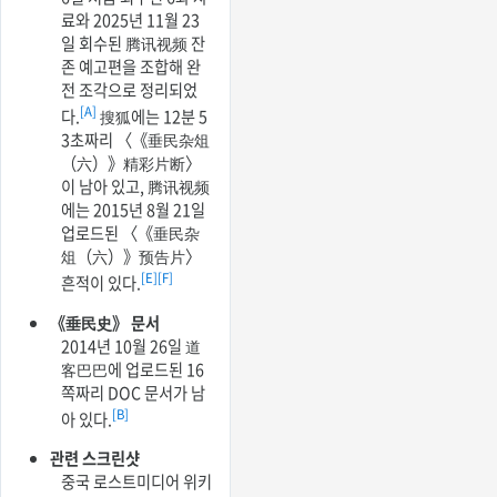
료와 2025년 11월 23
일 회수된 腾讯视频 잔
존 예고편을 조합해 완
전 조각으로 정리되었
[A]
다.
搜狐에는 12분 5
3초짜리 〈《垂民杂俎
（六）》精彩片断〉
이 남아 있고, 腾讯视频
에는 2015년 8월 21일
업로드된 〈《垂民杂
俎（六）》预告片〉
[E]
[F]
흔적이 있다.
《垂民史》 문서
2014년 10월 26일 道
客巴巴에 업로드된 16
쪽짜리 DOC 문서가 남
[B]
아 있다.
관련 스크린샷
중국 로스트미디어 위키