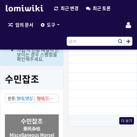
최근 변경
최근 토론
최근 변경
임의 문서
도구
현재 로그인 회원만 편
집이 가능한 상태입니
다. (비회원 편집요청
이용)
가입 시 인증 메일이 안
보이는 경우 스팸함을
확인해주세요.
수민잡조
분류
형태/영상
형태/드라
마
상태/부분적으로 발견됨
국가/중국
수민잡조
더 보기
垂民杂俎
Miscellaneous Morsel