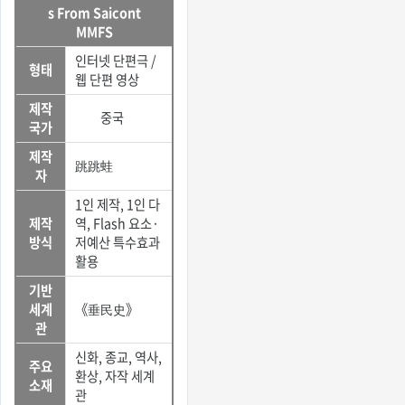
s From Saicont
MMFS
인터넷 단편극 /
형태
웹 단편 영상
제작
중국
국가
제작
跳跳蛙
자
1인 제작, 1인 다
제작
역, Flash 요소·
방식
저예산 특수효과
활용
기반
세계
《垂民史》
관
신화, 종교, 역사,
주요
환상, 자작 세계
소재
관