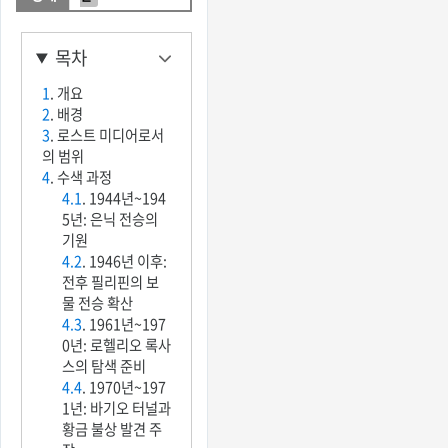
목차
1
. 개요
2
. 배경
3
. 로스트 미디어로서
의 범위
4
. 수색 과정
4.1
. 1944년~194
5년: 은닉 전승의
기원
4.2
. 1946년 이후:
전후 필리핀의 보
물 전승 확산
4.3
. 1961년~197
0년: 로헬리오 록사
스의 탐색 준비
4.4
. 1970년~197
1년: 바기오 터널과
황금 불상 발견 주