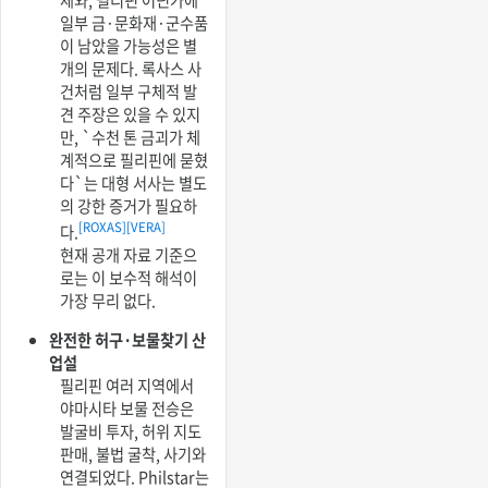
체와, 필리핀 어딘가에
일부 금·문화재·군수품
이 남았을 가능성은 별
개의 문제다. 록사스 사
건처럼 일부 구체적 발
견 주장은 있을 수 있지
만, `수천 톤 금괴가 체
계적으로 필리핀에 묻혔
다`는 대형 서사는 별도
의 강한 증거가 필요하
[ROXAS]
[VERA]
다.
현재 공개 자료 기준으
로는 이 보수적 해석이
가장 무리 없다.
완전한 허구·보물찾기 산
업설
필리핀 여러 지역에서
야마시타 보물 전승은
발굴비 투자, 허위 지도
판매, 불법 굴착, 사기와
연결되었다. Philstar는