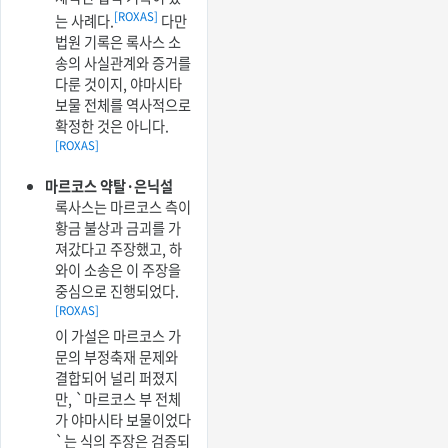
[ROXAS]
는 사례다.
다만
법원 기록은 록사스 소
송의 사실관계와 증거를
다룬 것이지, 야마시타
보물 전체를 역사적으로
확정한 것은 아니다.
[ROXAS]
마르코스 약탈·은닉설
록사스는 마르코스 측이
황금 불상과 금괴를 가
져갔다고 주장했고, 하
와이 소송은 이 주장을
중심으로 진행되었다.
[ROXAS]
이 가설은 마르코스 가
문의 부정축재 문제와
결합되어 널리 퍼졌지
만, `마르코스 부 전체
가 야마시타 보물이었다
`는 식의 주장은 검증되