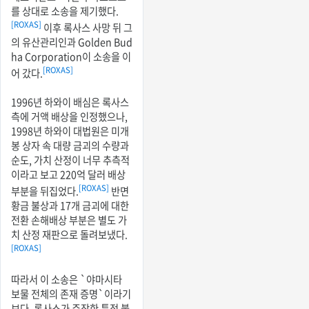
를 상대로 소송을 제기했다.
[ROXAS]
이후 록사스 사망 뒤 그
의 유산관리인과 Golden Bud
ha Corporation이 소송을 이
[ROXAS]
어 갔다.
1996년 하와이 배심은 록사스
측에 거액 배상을 인정했으나,
1998년 하와이 대법원은 미개
봉 상자 속 대량 금괴의 수량과
순도, 가치 산정이 너무 추측적
이라고 보고 220억 달러 배상
[ROXAS]
부분을 뒤집었다.
반면
황금 불상과 17개 금괴에 대한
전환 손해배상 부분은 별도 가
치 산정 재판으로 돌려보냈다.
[ROXAS]
따라서 이 소송은 `야마시타
보물 전체의 존재 증명`이라기
보다, 록사스가 주장한 특정 불