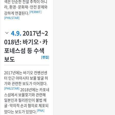
색은 단순한 전설 추적이 아니
라, 환경·문화재·안전 문제와
[PERMIT]
강하게 연결된다.
[PHILSTAR]
4.9.
2017년~2
018년: 바기오·카
포네스섬 등 수색
보도
[편집]
2017년에는 바기오 컨벤션센
터 인근 야마시타 보물 발굴 허
가와 관련한 보도가 이어졌다.
[PHILSTAR]
2018년에는 카포네
스섬에서 보물찾기와 관련해
일본인과 필리핀인이 불법 채
굴·악의적 손괴 혐의로 체포되
[PNA]
었다는 보도가 있었다.