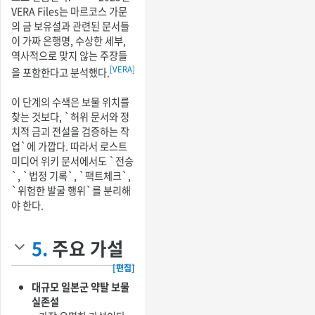
VERA Files는 마르코스 가문
의 금 보유설과 관련된 문서들
이 가짜 은행명, 수상한 세부,
역사적으로 맞지 않는 주장들
[VERA]
을 포함한다고 분석했다.
이 단계의 수색은 보물 위치를
찾는 것보다, `허위 문서와 정
치적 금괴 전설을 검증하는 작
업`에 가깝다. 따라서 로스트
미디어 위키 문서에서도 `전승
`, `법정 기록`, `팩트체크`,
`위험한 발굴 행위`를 분리해
야 한다.
5.
주요 가설
[편집]
대규모 일본군 약탈 보물
실존설