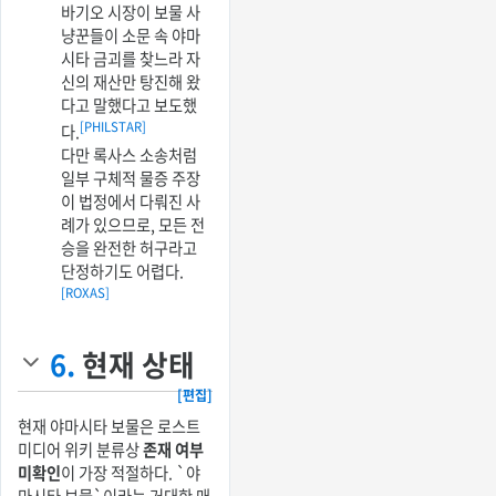
바기오 시장이 보물 사
냥꾼들이 소문 속 야마
시타 금괴를 찾느라 자
신의 재산만 탕진해 왔
다고 말했다고 보도했
[PHILSTAR]
다.
다만 록사스 소송처럼
일부 구체적 물증 주장
이 법정에서 다뤄진 사
례가 있으므로, 모든 전
승을 완전한 허구라고
단정하기도 어렵다.
[ROXAS]
6.
현재 상태
[편집]
현재 야마시타 보물은 로스트
미디어 위키 분류상
존재 여부
미확인
이 가장 적절하다. `야
마시타 보물`이라는 거대한 매