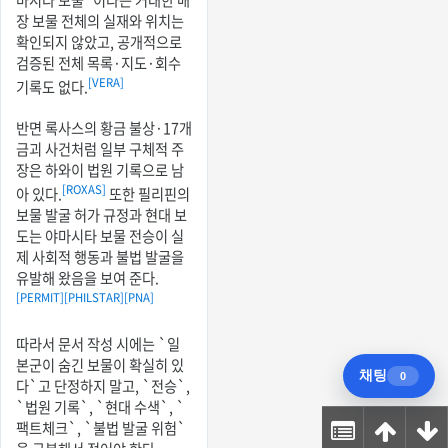
장 보물 전체의 실재와 위치는
확인되지 않았고, 공개적으로
검증된 전체 목록·지도·회수
[VERA]
기록도 없다.
반면 록사스의 황금 불상·17개
금괴 사건처럼 일부 구체적 주
장은 하와이 법원 기록으로 남
[ROXAS]
아 있다.
또한 필리핀의
보물 발굴 허가 규정과 현대 보
도는 야마시타 보물 전승이 실
제 사회적 행동과 불법 발굴을
유발해 왔음을 보여 준다.
[PERMIT]
[PHILSTAR]
[PNA]
따라서 문서 작성 시에는 `일
본군이 숨긴 보물이 확실히 있
다`고 단정하지 말고, `전승`,
`법원 기록`, `현대 수색`, `
팩트체크`, `불법 발굴 위험`