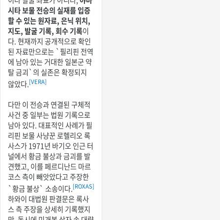
이나 발굴 좌표가 아니라,
야마
시타 보물 전승의 실재를 입증
할 수 있는 원자료, 은닉 위치,
지도, 발굴 기록, 회수 기록
이
다. 현재까지 공개적으로 확인
된 자료만으로는 `필리핀 전역
에 남아 있는 거대한 일본군 약
탈 금괴`의 실존은 확정되지
[VERA]
않았다.
다만 이 전승과 연결된 구체적
사건 중 일부는 법원 기록으로
남아 있다. 대표적인 사례가 필
리핀 보물 사냥꾼 로헬리오 록
사스가 1971년 바기오 인근 터
널에서 황금 불상과 금괴를 발
견했고, 이를 페르디난드 마르
코스 측이 빼앗았다고 주장한
[ROXAS]
`황금 불상` 소송이다.
하와이 대법원 판결문은 록사
스 측 주장을 상세히 기록했지
만, 동시에 미개봉 상자 속 대량