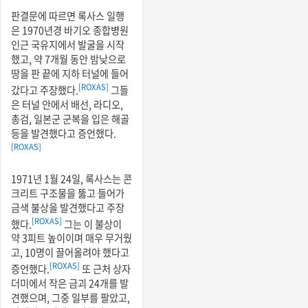
판결문에 따르면 록사스 일행
은 1970년경 바기오 종합병원
인근 국유지에서 발굴을 시작
했고, 약 7개월 동안 밤낮으로
땅을 판 끝에 지하 터널에 들어
[ROXAS]
갔다고 주장했다.
그들
은 터널 안에서 배선, 라디오,
총검, 일본군 군복을 입은 해골
등을 발견했다고 증언했다.
[ROXAS]
1971년 1월 24일, 록사스는 콘
크리트 구조물을 뚫고 들어가
금색 불상을 발견했다고 주장
[ROXAS]
했다.
그는 이 불상이
약 3피트 높이이며 매우 무거웠
고, 10명이 끌어올려야 했다고
[ROXAS]
증언했다.
또 근처 상자
더미에서 작은 금괴 24개를 발
견했으며, 그중 일부를 팔았고,