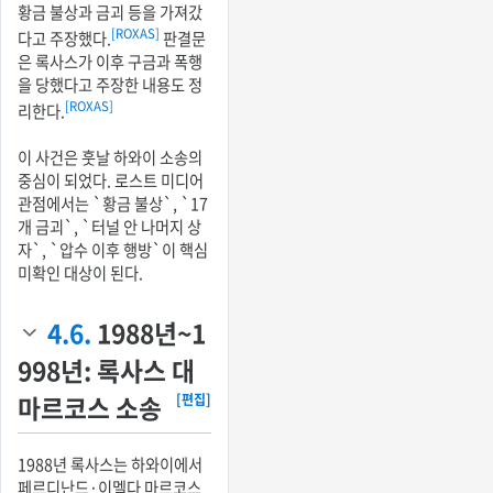
황금 불상과 금괴 등을 가져갔
[ROXAS]
다고 주장했다.
판결문
은 록사스가 이후 구금과 폭행
을 당했다고 주장한 내용도 정
[ROXAS]
리한다.
이 사건은 훗날 하와이 소송의
중심이 되었다. 로스트 미디어
관점에서는 `황금 불상`, `17
개 금괴`, `터널 안 나머지 상
자`, `압수 이후 행방`이 핵심
미확인 대상이 된다.
4.6.
1988년~1
998년: 록사스 대
마르코스 소송
[편집]
1988년 록사스는 하와이에서
페르디난드·이멜다 마르코스