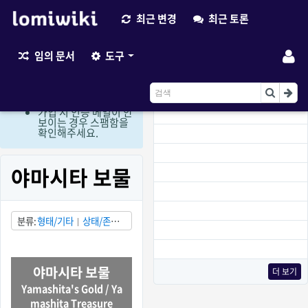
최근 변경
최근 토론
최근 변경
임의 문서
도구
현재 로그인 회원만 편
집이 가능한 상태입니
다. (비회원 편집요청
이용)
가입 시 인증 메일이 안
보이는 경우 스팸함을
확인해주세요.
야마시타 보물
분류
형태/기타
상태/존재
여부 미확인
국가/일본
국
가/필리핀
야마시타 보물
더 보기
Yamashita's Gold / Ya
mashita Treasure