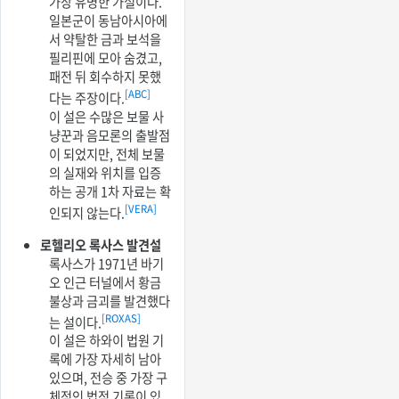
가장 유명한 가설이다.
일본군이 동남아시아에
서 약탈한 금과 보석을
필리핀에 모아 숨겼고,
패전 뒤 회수하지 못했
[ABC]
다는 주장이다.
이 설은 수많은 보물 사
냥꾼과 음모론의 출발점
이 되었지만, 전체 보물
의 실재와 위치를 입증
하는 공개 1차 자료는 확
[VERA]
인되지 않는다.
로헬리오 록사스 발견설
록사스가 1971년 바기
오 인근 터널에서 황금
불상과 금괴를 발견했다
[ROXAS]
는 설이다.
이 설은 하와이 법원 기
록에 가장 자세히 남아
있으며, 전승 중 가장 구
체적인 법적 기록이 있