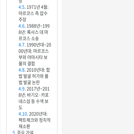
장
4.5
. 1971년 4월:
마르코스 측 압수
주장
4.6
. 1988년~199
8년: 록사스 대 마
르코스 소송
4.7
. 1990년대~20
00년대: 마르코스
부와 야마시타 보
물의 결합
4.8
. 2010년대: 합
법 발굴 허가와 불
법 발굴 논란
4.9
. 2017년~201
8년: 바기오·카포
네스섬 등 수색 보
도
4.10
. 2020년대:
팩트체크와 정치적
재소환
5
. 주요 가설