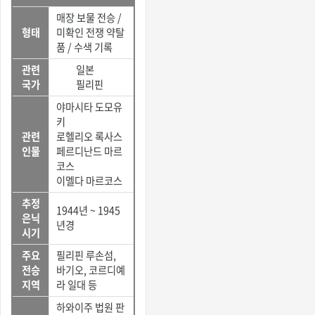
매장 보물 전승 /
형태
미확인 전쟁 약탈
품 / 수색 기록
관련
일본
국가
필리핀
야마시타 도모유
키
관련
로헬리오 록사스
인물
페르디난드 마르
코스
이멜다 마르코스
추정
1944년 ~ 1945
은닉
년경
시기
주요
필리핀 루손섬,
전승
바기오, 코르디예
지역
라 일대 등
하와이주 법원 판