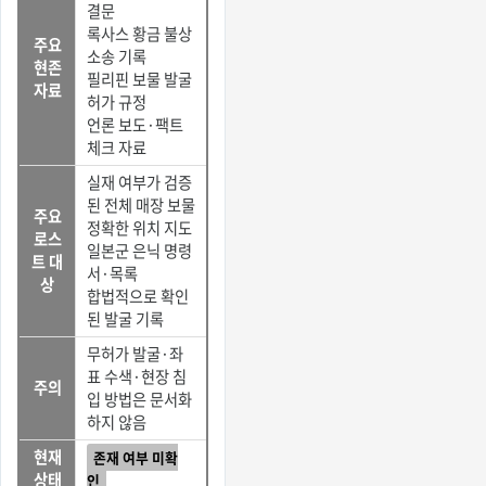
결문
록사스 황금 불상
주요
소송 기록
현존
필리핀 보물 발굴
자료
허가 규정
언론 보도·팩트
체크 자료
실재 여부가 검증
된 전체 매장 보물
주요
정확한 위치 지도
로스
일본군 은닉 명령
트 대
서·목록
상
합법적으로 확인
된 발굴 기록
무허가 발굴·좌
표 수색·현장 침
주의
입 방법은 문서화
하지 않음
현재
존재 여부 미확
상태
인