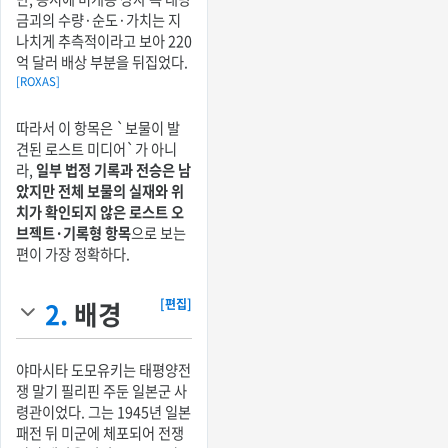
금괴의 수량·순도·가치는 지
나치게 추측적이라고 보아 220
억 달러 배상 부분을 뒤집었다.
[ROXAS]
따라서 이 항목은 `보물이 발
견된 로스트 미디어`가 아니
라,
일부 법정 기록과 전승은 남
았지만 전체 보물의 실재와 위
치가 확인되지 않은 로스트 오
브젝트·기록형 항목
으로 보는
편이 가장 정확하다.
2.
배경
[편집]
야마시타 도모유키는 태평양전
쟁 말기 필리핀 주둔 일본군 사
령관이었다. 그는 1945년 일본
패전 뒤 미군에 체포되어 전쟁