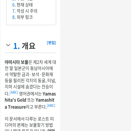
6
. 현재 상태
7
. 작성 시 주의
8
. 외부 링크
1.
개요
[편집]
야마시타 보물
은 제2차 세계 대
전 말 일본군이 동남아시아에
서 약탈한 금괴·보석·문화재
등을 필리핀 각지의 동굴, 터널,
지하 시설에 숨겼다는 전승이
[ABC]
다.
영어권에서는
Yamas
hita's Gold
또는
Yamashit
[ABC]
a Treasure
라고 부른다.
이 문서에서 다루는 로스트 미
디어의 본체는 보물찾기 방법