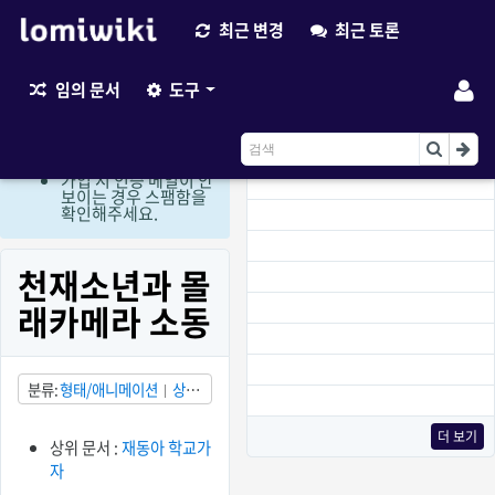
최근 변경
최근 토론
최근 변경
임의 문서
도구
현재 로그인 회원만 편
집이 가능한 상태입니
다. (비회원 편집요청
이용)
가입 시 인증 메일이 안
보이는 경우 스팸함을
확인해주세요.
천재소년과 몰
래카메라 소동
분류
형태/애니메이션
상
태/발견됨
상태/부분적으로
소실됨
국가/대한민국
더 보기
상위 문서 :
재동아 학교가
자