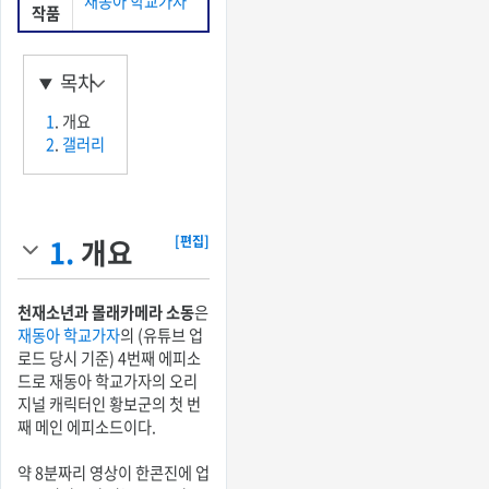
재동아 학교가자
작품
목차
1
. 개요
2
.
갤러리
1.
개요
[편집]
천재소년과 몰래카메라 소동
은
재동아 학교가자
의 (유튜브 업
로드 당시 기준) 4번째 에피소
드로 재동아 학교가자의 오리
지널 캐릭터인 황보군의 첫 번
째 메인 에피소드이다.
약 8분짜리 영상이 한콘진에 업