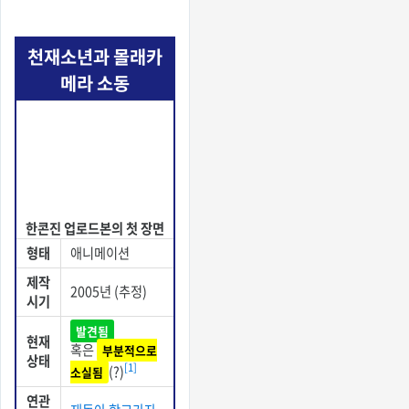
천재소년과 몰래카
메라 소동
한콘진 업로드본의 첫 장면
형태
애니메이션
제작
2005년 (추정)
시기
발견됨
현재
혹은
부분적으로
상태
[1]
(?)
소실됨
연관