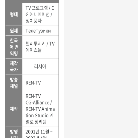
TV 프로그램 / C
형태
G 애니메이션 /
정치풍자
원제
ТелеТузики
한국
텔레투지키 / TV
어 번
에이스들
역명
제작
러시아
국가
방송
REN-TV
채널
REN-TV
CG-Alliance /
제작
REN-TV Anima
tion Studio 계
열로 정리됨
방영
2001년 11월 ~
시기
2002년 4월