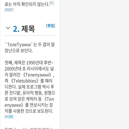
[C]
료는 아직 확인되지 않는다.
[D]
[E]
2.
제목
[편집]
`ТелеТузики`는 두 겹의 말
장난으로 보인다.
첫째, 제목은 1990년대 후반~
2000년대 초 러시아에서도 널
리 알려진 《Телепузики》,
즉 《Teletubbies》를 패러
디한다. 실제 프로그램 역시 푸
른 잔디밭, 유아적 행동, 원형으
로 모여 앉은 캐릭터 등 《Тел
епузики》를 연상시키는 장
치를 사용한 것으로 보도된다.
[A]
[B]