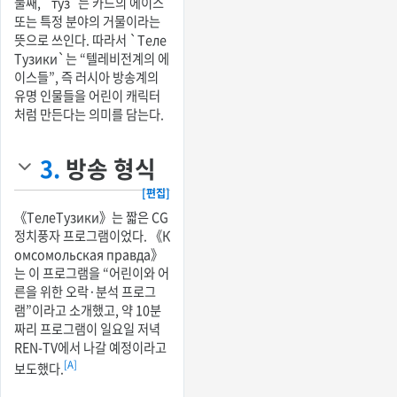
둘째, `туз`는 카드의 에이스
또는 특정 분야의 거물이라는
뜻으로 쓰인다. 따라서 `Теле
Тузики`는 “텔레비전계의 에
이스들”, 즉 러시아 방송계의
유명 인물들을 어린이 캐릭터
처럼 만든다는 의미를 담는다.
3.
방송 형식
[편집]
《ТелеТузики》는 짧은 CG
정치풍자 프로그램이었다. 《К
омсомольская правда》
는 이 프로그램을 “어린이와 어
른을 위한 오락·분석 프로그
램”이라고 소개했고, 약 10분
짜리 프로그램이 일요일 저녁
REN-TV에서 나갈 예정이라고
[A]
보도했다.