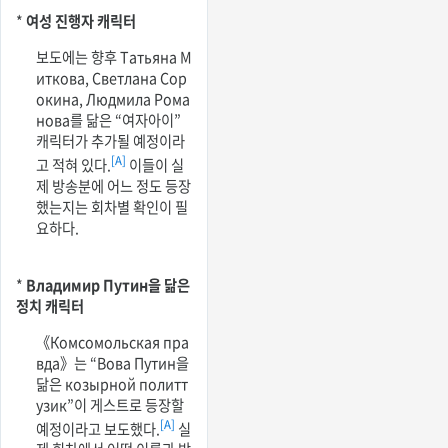
*
여성 진행자 캐릭터
보도에는 향후 Татьяна М
иткова, Светлана Сор
окина, Людмила Рома
нова를 닮은 “여자아이”
캐릭터가 추가될 예정이라
[A]
고 적혀 있다.
이들이 실
제 방송분에 어느 정도 등장
했는지는 회차별 확인이 필
요하다.
*
Владимир Путин을 닮은
정치 캐릭터
《Комсомольская пра
вда》는 “Вова Путин을
닮은 козырной политт
узик”이 게스트로 등장할
[A]
예정이라고 보도했다.
실