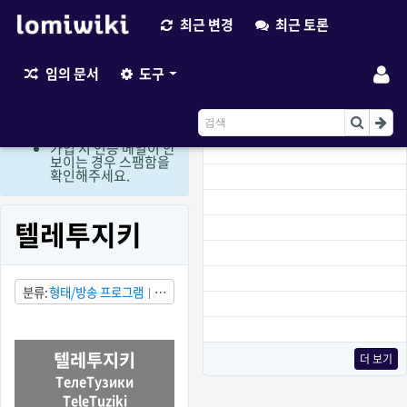
최근 변경
최근 토론
최근 변경
임의 문서
도구
현재 로그인 회원만 편
집이 가능한 상태입니
다. (비회원 편집요청
이용)
가입 시 인증 메일이 안
보이는 경우 스팸함을
확인해주세요.
텔레투지키
분류
형태/방송 프로그램
형
태/애니메이션
형태/CG
상태/부분적으로 발견됨
국
가/러시아
텔레투지키
더 보기
ТелеТузики
TeleTuziki