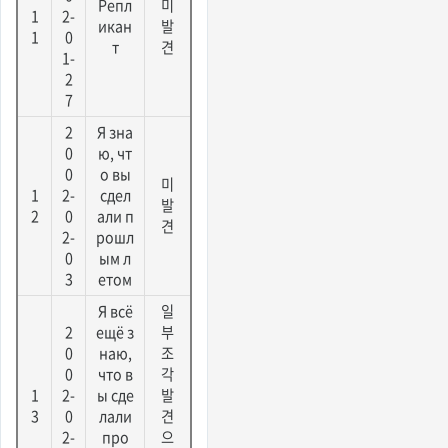
Репл
미
1
2-
икан
발
1
0
т
견
1-
2
7
2
Я зна
0
ю, чт
0
о вы
미
1
2-
сдел
발
2
0
али п
견
2-
рошл
0
ым л
3
етом
Я всё
일
2
ещё з
부
0
наю,
조
0
что в
각
1
2-
ы сде
발
3
0
лали
견
2-
про
으