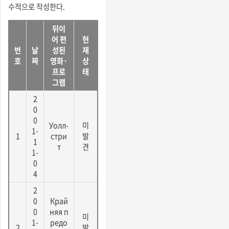
수적으로 작성한다.
뒤이
어 편
현
번
날
성된
재
호
짜
영화·
상
프로
태
그램
2
0
0
Уолл-
미
1-
1
стри
발
1
т
견
1-
0
4
2
0
Край
0
няя п
미
1-
редо
2
발