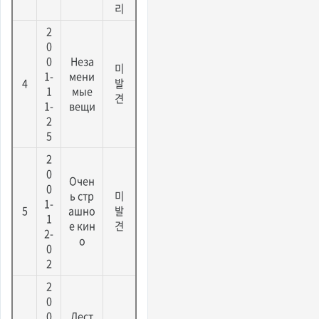
리
2
0
0
Неза
미
1-
мени
4
발
1
мые
견
1-
вещи
2
5
2
0
Очен
0
ь стр
미
1-
5
ашно
발
1
е кин
견
2-
о
0
2
2
0
0
Лест