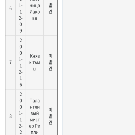
1-
ница
발
6
1
Иако
견
2-
ва
0
9
2
0
0
Княз
미
1-
7
ь тьм
발
1
ы
견
2-
1
6
2
0
Тала
0
нтли
미
1-
вый
8
발
1
мист
견
2-
ер Ри
2
пли