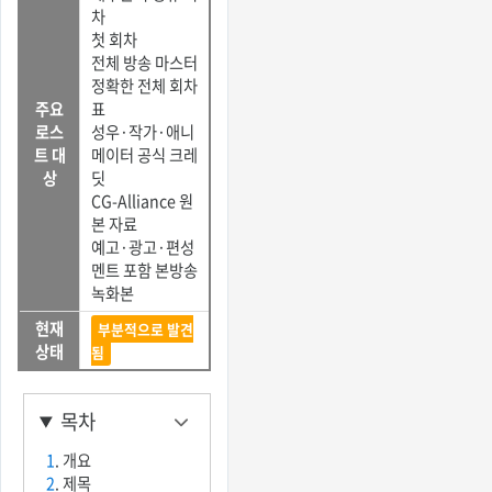
차
첫 회차
전체 방송 마스터
정확한 전체 회차
주요
표
로스
성우·작가·애니
트 대
메이터 공식 크레
상
딧
CG-Alliance 원
본 자료
예고·광고·편성
멘트 포함 본방송
녹화본
현재
부분적으로 발견
상태
됨
목차
1
. 개요
2
. 제목