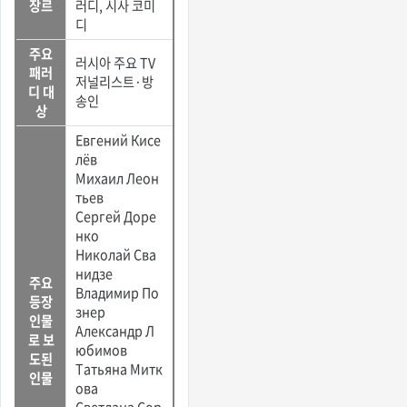
장르
러디, 시사 코미
디
주요
러시아 주요 TV
패러
저널리스트·방
디 대
송인
상
Евгений Кисе
лёв
Михаил Леон
тьев
Сергей Доре
нко
Николай Сва
нидзе
주요
Владимир По
등장
знер
인물
Александр Л
로 보
юбимов
도된
Татьяна Митк
인물
ова
Светлана Сор