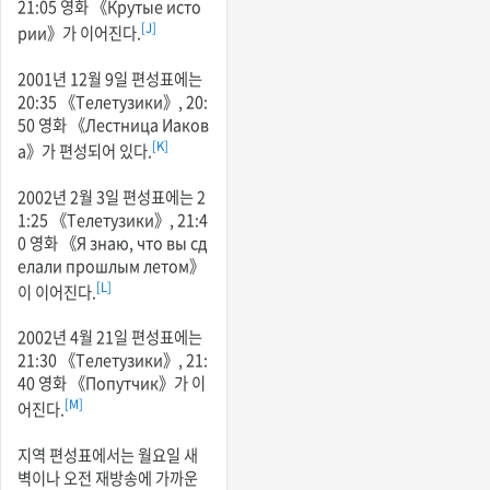
21:05 영화 《Крутые исто
[J]
рии》가 이어진다.
2001년 12월 9일 편성표에는
20:35 《Телетузики》, 20:
50 영화 《Лестница Иаков
[K]
а》가 편성되어 있다.
2002년 2월 3일 편성표에는 2
1:25 《Телетузики》, 21:4
0 영화 《Я знаю, что вы сд
елали прошлым летом》
[L]
이 이어진다.
2002년 4월 21일 편성표에는
21:30 《Телетузики》, 21:
40 영화 《Попутчик》가 이
[M]
어진다.
지역 편성표에서는 월요일 새
벽이나 오전 재방송에 가까운