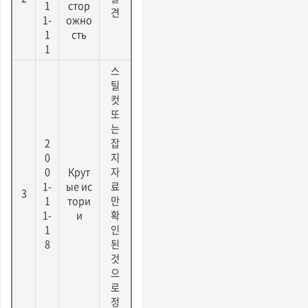
1
стор
견
1-
ожно
1
сть
1
스
틸
컷
또
는
2
잡
0
지
0
Крут
자
1-
ые ис
료
3
1
тори
만
1-
и
확
1
인
8
된
것
으
로
정