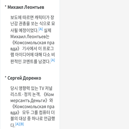
*
Михаил Леонтьев
보도에 따르면 캐릭터가 장
난감 권총을 쏘는 식으로 묘
[A]
사될 예정이었다.
실제
Михаил Леонтьев는
《Комсомольская пра
вда》 기사에서 이 프로그
램 아이디어에 대해 다소 비
[A]
판적인 코멘트를 남겼다.
*
Сергей Доренко
당시 영향력 있는 TV 저널
리스트·정치 논객. 《Ком
мерсантъ Деньги》와
《Комсомольская пра
вда》 모두 그를 컴퓨터 더
블의 대상 중 하나로 언급했
[A]
[B]
다.