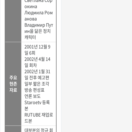
окина
Людмила Ром
анова
Владимир Пут
ин을 닮은 정치
캐릭터
2001년 12월 9
일 6회
2002년 4월 14
일 회차
2002년 1월 31
주요
일 전후 예고편
현존
일부 짧은 조각
자료
방송 편성표
언론 보도
Staroetv 등록
본
RUTUBE 재업로
드본
대부분의 정규 회