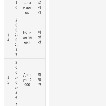
1
шлы
로
0
м лет
정
ом
리
2
0
0
Ночн
미
1
2-
ое пл
발
4
0
емя
견
2-
1
7
2
0
0
Драк
미
1
2-
ула-2
발
5
0
000
견
2-
2
4
2