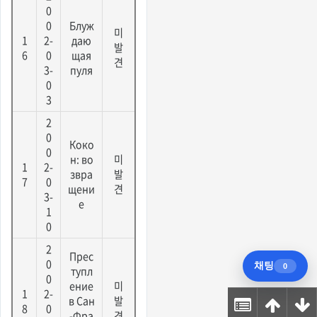
0
0
Блуж
미
1
2-
даю
발
6
0
щая
견
3-
пуля
0
3
2
0
Коко
0
н: во
미
1
2-
звра
발
7
0
щени
견
3-
е
1
0
2
Прес
0
тупл
0
ение
미
1
2-
в Сан
발
8
0
-Фра
견