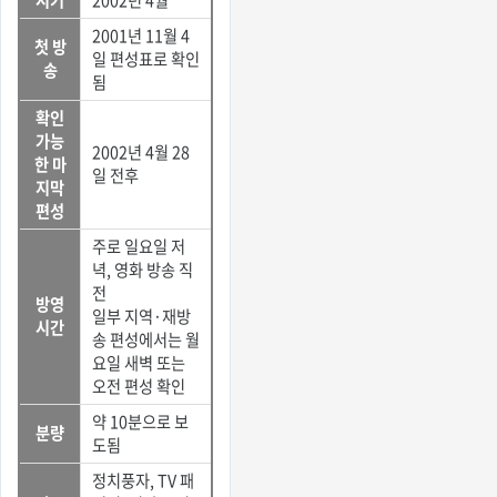
2001년 11월 4
첫 방
일 편성표로 확인
송
됨
확인
가능
2002년 4월 28
한 마
일 전후
지막
편성
주로 일요일 저
녁, 영화 방송 직
전
방영
일부 지역·재방
시간
송 편성에서는 월
요일 새벽 또는
오전 편성 확인
약 10분으로 보
분량
도됨
정치풍자, TV 패