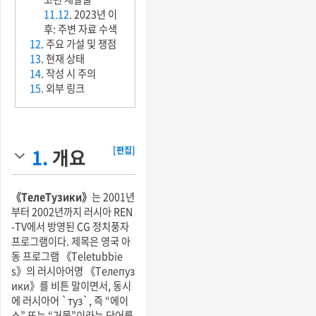
11.12
. 2023년 이
후: 주변 자료 수색
12
. 주요 가설 및 쟁점
13
. 현재 상태
14
. 작성 시 주의
15
. 외부 링크
1.
개요
[편집]
《ТелеТузики》
는 2001년
부터 2002년까지 러시아 REN
-TV에서 방영된 CG 정치풍자
프로그램이다. 제목은 영국 아
동 프로그램 《Teletubbie
s》의 러시아어명 《Телепуз
ики》를 비튼 말이면서, 동시
에 러시아어 `туз`, 즉 “에이
스” 또는 “거물”이라는 단어를