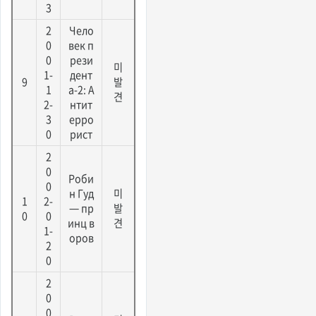
3
2
Чело
0
век п
0
рези
미
1-
дент
9
발
1
а-2: А
견
2-
нтит
3
ерро
0
рист
2
0
Роби
0
н Гуд
미
1
2-
— пр
발
0
0
инц в
견
1-
оров
2
0
2
0
0