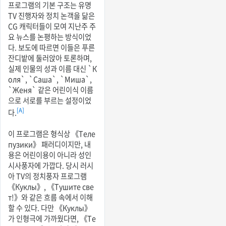
프로그램의 기본 구조는 유명
TV 진행자와 정치 논객을 닮은
CG 캐릭터들이 모여 지난주 주
요 뉴스를 논평하는 방식이었
다. 보도에 따르면 이들은 푸른
잔디밭에 둘러앉아 토론하며,
실제 인물의 성과 이름 대신 `К
оля`, `Саша`, `Миша`,
`Женя` 같은 어린이식 이름
으로 서로를 부르는 설정이었
[A]
다.
이 프로그램은 형식상 《Теле
пузики》 패러디이지만, 내
용은 어린이용이 아니라 성인
시사풍자에 가깝다. 당시 러시
아 TV의 정치풍자 프로그램
《Куклы》, 《Тушите све
т!》와 같은 흐름 속에서 이해
할 수 있다. 다만 《Куклы》
가 인형극에 가까웠다면, 《Те