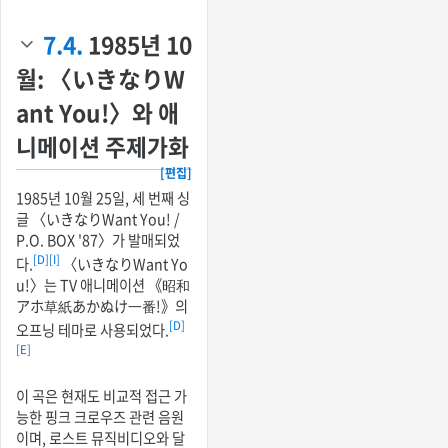
7.4.
1985년 10
월: 〈いきなりW
ant You!〉와 애
니메이션 주제가화
[편집]
1985년 10월 25일, 세 번째 싱
글 〈いきなりWant You! /
P.O. BOX '87〉가 발매되었
[D]
[I]
다.
〈いきなりWant Yo
u!〉는 TV 애니메이션 《昭和
アホ草紙あかぬけ一番!》의
[D]
오프닝 테마로 사용되었다.
[E]
이 곡은 현재도 비교적 접근 가
능한 핑크 크로우즈 관련 음원
이며, 로스트 뮤직비디오와 달