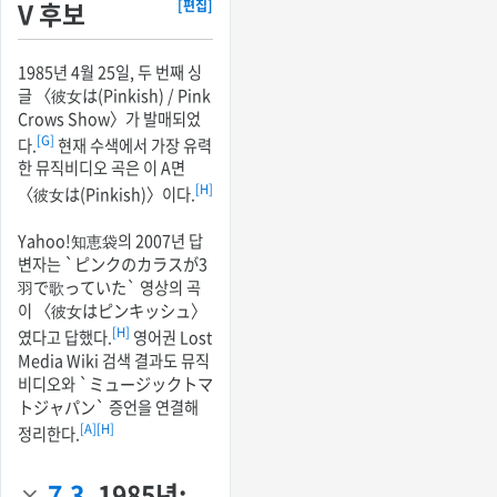
V 후보
[편집]
1985년 4월 25일, 두 번째 싱
글 〈彼女は(Pinkish) / Pink
Crows Show〉가 발매되었
[G]
다.
현재 수색에서 가장 유력
한 뮤직비디오 곡은 이 A면
[H]
〈彼女は(Pinkish)〉이다.
Yahoo!知恵袋의 2007년 답
변자는 `ピンクのカラスが3
羽で歌っていた` 영상의 곡
이 〈彼女はピンキッシュ〉
[H]
였다고 답했다.
영어권 Lost
Media Wiki 검색 결과도 뮤직
비디오와 `ミュージックトマ
トジャパン` 증언을 연결해
[A]
[H]
정리한다.
7.3.
1985년: