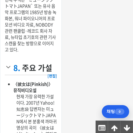
トマトJAPAN` 또는 유사 음
악 프로그램의 1985년 방송 녹
화본, 워너 파이오니어의 프로
모션 비디오 자료, NOBODY
관련 팬클럽·레코드 회사 자
료, 뉴타입 초기호의 관련 기사
스캔을 찾는 방향으로 이어지
고 있다.
8.
주요 가설
[편집]
〈彼女は(Pinkish)〉
뮤직비디오설
현재 가장 유력한 가설
이다. 2007년 Yahoo!
知恵袋 답변자는 미ュ
ージックトマトJAPA
N에서 본 분홍색 까마귀
영상의 곡이 〈彼女は