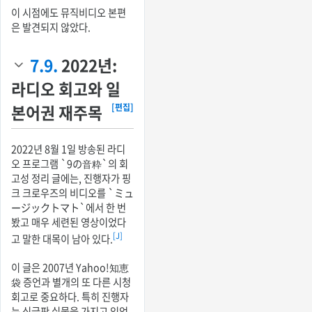
이 시점에도 뮤직비디오 본편
은 발견되지 않았다.
7.9.
2022년:
라디오 회고와 일
본어권 재주목
[편집]
2022년 8월 1일 방송된 라디
오 프로그램 `9の音粋`의 회
고성 정리 글에는, 진행자가 핑
크 크로우즈의 비디오를 `ミュ
ージックトマト`에서 한 번
봤고 매우 세련된 영상이었다
[J]
고 말한 대목이 남아 있다.
이 글은 2007년 Yahoo!知恵
袋 증언과 별개의 또 다른 시청
회고로 중요하다. 특히 진행자
는 싱글판 실물을 가지고 있었