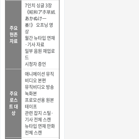
7인치 싱글 3장
《昭和アホ草紙
あかぬけ一
番!》 오프닝 영
주요
상
현존
월간 뉴타입 연재
자료
·기사 자료
일부 음원 재업로
드
시청자 증언
애니메이션 뮤직
비디오 본편
뮤직비디오 방송
주요
녹화본
로스
프로모션용 원본
트 대
테이프
상
관련 잡지 스틸·
기사 전체 스캔
뉴타입 연재 만화
전체 스캔