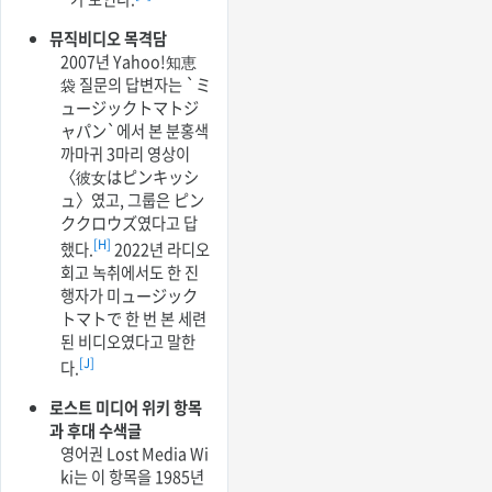
뮤직비디오 목격담
2007년 Yahoo!知恵
袋 질문의 답변자는 `ミ
ュージックトマトジ
ャパン`에서 본 분홍색
까마귀 3마리 영상이
〈彼女はピンキッシ
ュ〉였고, 그룹은 ピン
ククロウズ였다고 답
[H]
했다.
2022년 라디오
회고 녹취에서도 한 진
행자가 미ュージック
トマトで 한 번 본 세련
된 비디오였다고 말한
[J]
다.
로스트 미디어 위키 항목
과 후대 수색글
영어권 Lost Media Wi
ki는 이 항목을 1985년