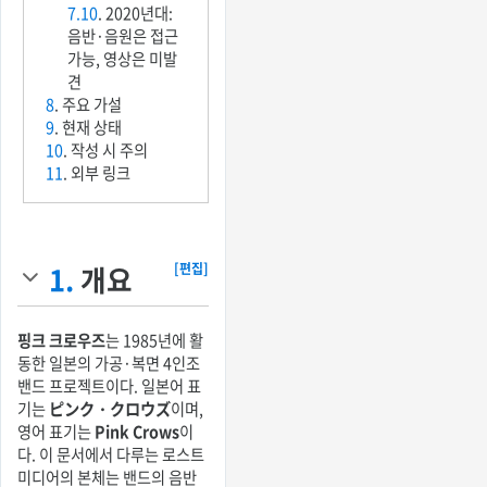
7.10
. 2020년대:
음반·음원은 접근
가능, 영상은 미발
견
8
. 주요 가설
9
. 현재 상태
10
. 작성 시 주의
11
. 외부 링크
1.
개요
[편집]
핑크 크로우즈
는 1985년에 활
동한 일본의 가공·복면 4인조
밴드 프로젝트이다. 일본어 표
기는
ピンク・クロウズ
이며,
영어 표기는
Pink Crows
이
다. 이 문서에서 다루는 로스트
미디어의 본체는 밴드의 음반