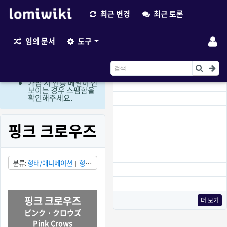
최근 변경
최근 토론
최근 변경
임의 문서
도구
현재 로그인 회원만 편
집이 가능한 상태입니
다. (비회원 편집요청
이용)
가입 시 인증 메일이 안
보이는 경우 스팸함을
확인해주세요.
핑크 크로우즈
분류
형태/애니메이션
형
태/음악
상태/소실됨
국
가/일본
로스트 웨이브
핑크 크로우즈
더 보기
ピンク・クロウズ
Pink Crows