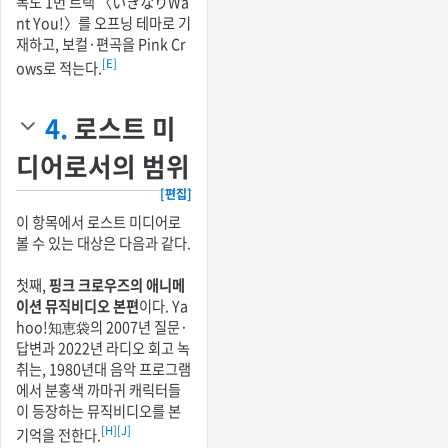
목도 1번 트랙 〈いきなりWa
nt You!〉를 오프닝 테마로 기
재하고, 보컬·편곡을 Pink Cr
[E]
ows로 적는다.
4.
로스트 미
디어로서의 범위
[편집]
이 항목에서 로스트 미디어로
볼 수 있는 대상은 다음과 같다.
첫째,
핑크 크로우즈의 애니메
이션 뮤직비디오 본편
이다. Ya
hoo!知恵袋의 2007년 질문·
답변과 2022년 라디오 회고 녹
취는, 1980년대 음악 프로그램
에서 분홍색 까마귀 캐릭터들
이 등장하는 뮤직비디오를 본
[H]
[J]
기억을 전한다.