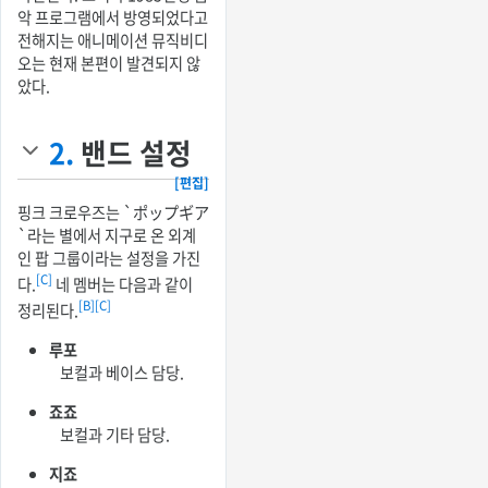
악 프로그램에서 방영되었다고
전해지는 애니메이션 뮤직비디
오는 현재 본편이 발견되지 않
았다.
2.
밴드 설정
[편집]
핑크 크로우즈는 `ポップギア
`라는 별에서 지구로 온 외계
인 팝 그룹이라는 설정을 가진
[C]
다.
네 멤버는 다음과 같이
[B]
[C]
정리된다.
루포
보컬과 베이스 담당.
죠죠
보컬과 기타 담당.
지죠