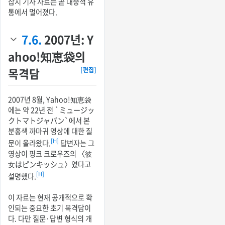
잡지 기사 자료는 곧 대중적 유
통에서 멀어졌다.
7.6.
2007년: Y
ahoo!知恵袋의
목격담
[편집]
2007년 8월, Yahoo!知恵袋
에는 약 22년 전 `ミュージッ
クトマトジャパン`에서 본
분홍색 까마귀 영상에 대한 질
[H]
문이 올라왔다.
답변자는 그
영상이 핑크 크로우즈의 〈彼
女はピンキッシュ〉였다고
[H]
설명했다.
이 자료는 현재 공개적으로 확
인되는 중요한 초기 목격담이
다. 다만 질문·답변 형식의 개