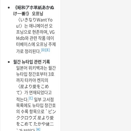
《昭和アホ草紙あかぬ
け一番!》 오프닝
〈いきなりWant Yo
u!〉는 애니메이션 오
프닝으로 현존하며, VG
Mdb와 관련 작품 데이
터베이스에 오프닝 주제
[D]
[E]
가로 정리된다.
월간 뉴타입 관련 기록
일본어 위키백과는 월간
뉴타입 창간호부터 3호
까지 타카야 켄지의
〈星より愛をこめ
て〉가 연재되었다고
[C]
적는다.
일부 고서점
목록에도 뉴타입 창간호
의 수록 항목으로 `ピン
ククロウズ 星より愛
をこめて たかや健二
[K]
`가 보인다.