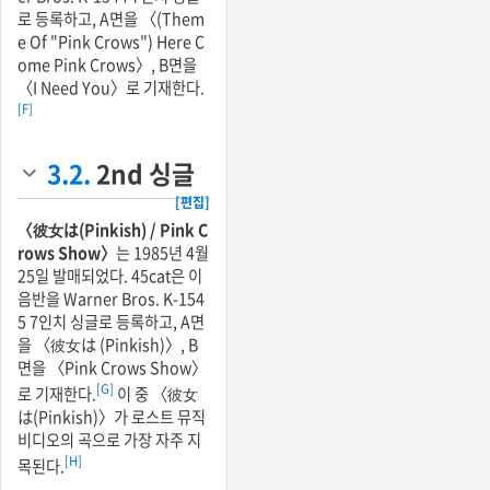
로 등록하고, A면을 〈(Them
e Of "Pink Crows") Here C
ome Pink Crows〉, B면을
〈I Need You〉로 기재한다.
[F]
3.2.
2nd 싱글
[편집]
〈彼女は(Pinkish) / Pink C
rows Show〉
는 1985년 4월
25일 발매되었다. 45cat은 이
음반을 Warner Bros. K-154
5 7인치 싱글로 등록하고, A면
을 〈彼女は (Pinkish)〉, B
면을 〈Pink Crows Show〉
[G]
로 기재한다.
이 중 〈彼女
は(Pinkish)〉가 로스트 뮤직
비디오의 곡으로 가장 자주 지
[H]
목된다.