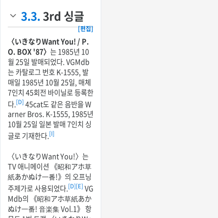
3.3.
3rd 싱글
[편집]
〈いきなりWant You! / P.
O. BOX '87〉
는 1985년 10
월 25일 발매되었다. VGMdb
는 카탈로그 번호 K-1555, 발
매일 1985년 10월 25일, 매체
7인치 45회전 바이닐로 등록한
[D]
다.
45cat도 같은 음반을 W
arner Bros. K-1555, 1985년
10월 25일 일본 발매 7인치 싱
[I]
글로 기재한다.
〈いきなりWant You!〉는
TV 애니메이션 《昭和アホ草
紙あかぬけ一番!》의 오프닝
[D]
[E]
주제가로 사용되었다.
VG
Mdb의 《昭和アホ草紙あか
ぬけ一番! 音楽集 Vol.1》 항