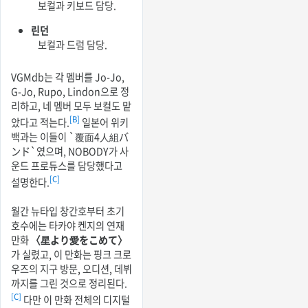
보컬과 키보드 담당.
린던
보컬과 드럼 담당.
VGMdb는 각 멤버를 Jo-Jo,
G-Jo, Rupo, Lindon으로 정
리하고, 네 멤버 모두 보컬도 맡
[B]
았다고 적는다.
일본어 위키
백과는 이들이 `覆面4人組バ
ンド`였으며, NOBODY가 사
운드 프로듀스를 담당했다고
[C]
설명한다.
월간 뉴타입 창간호부터 초기
호수에는 타카야 켄지의 연재
만화
〈星より愛をこめて〉
가 실렸고, 이 만화는 핑크 크로
우즈의 지구 방문, 오디션, 데뷔
까지를 그린 것으로 정리된다.
[C]
다만 이 만화 전체의 디지털