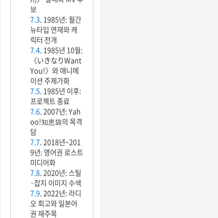
보
7.3
. 1985년: 월간
뉴타입 연재와 캐
릭터 전개
7.4
. 1985년 10월:
〈いきなりWant
You!〉와 애니메
이션 주제가화
7.5
. 1985년 이후:
프로젝트 종료
7.6
. 2007년: Yah
oo!知恵袋의 목격
담
7.7
. 2018년~201
9년: 영어권 로스트
미디어화
7.8
. 2020년: 스틸
·잡지 이미지 수색
7.9
. 2022년: 라디
오 회고와 일본어
권 재주목