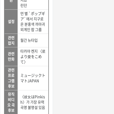
린던
먼 별 `ポップギ
ア`에서 지구로
설정
온 분홍색 까마귀
외계인 팝 그룹
관련
월간 뉴타입
잡지
타카야 켄지 〈星
관련
より愛をこめ
만화
て〉
관련
프로
ミュージックト
그램
マトJAPAN
후보
뮤직
〈彼女はPinkis
비디
h〉가 가장 유력
오 곡
곡명 불명설 있음
후보