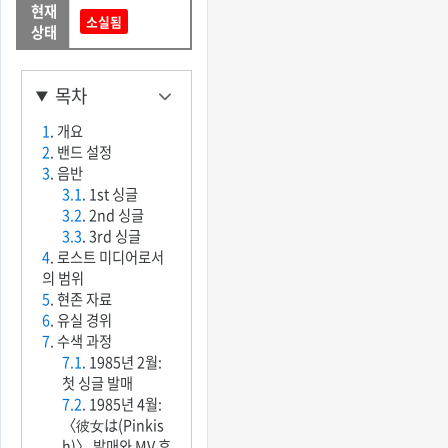
현재
소실됨
상태
목차
1
. 개요
2
. 밴드 설정
3
. 음반
3.1
. 1st 싱글
3.2
. 2nd 싱글
3.3
. 3rd 싱글
4
. 로스트 미디어로서
의 범위
5
. 현존 자료
6
. 유실 경위
7
. 수색 과정
7.1
. 1985년 2월:
첫 싱글 발매
7.2
. 1985년 4월:
〈彼女は(Pinkis
h)〉 발매와 MV 후