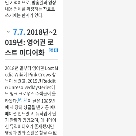
인 기억이므로, 방송일과 영상
내용 전체를 확정하는 자료로
쓰기에는 한계가 있다.
7.7.
2018년~2
019년: 영어권 로
스트 미디어화
[편집]
2018년 말부터 영어권 Lost M
edia Wiki에 Pink Crows 항
목이 생겼고, 2019년 Reddit
r/UnresolvedMysteries에
도 핑크 크로우즈 수색글이 올
[A]
[L]
라왔다.
이 글은 1985년
에 세 장의 싱글을 낸 가공 애니
메이션 밴드였고, 뉴타입에 단
기 만화가 있었으며, 애니메이
션 뮤직비디오가 존재했지만
영상과 만화 스캔은 찾을 수 없