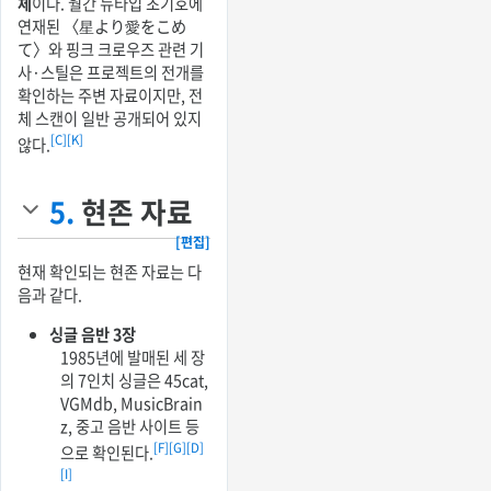
체
이다. 월간 뉴타입 초기호에
연재된 〈星より愛をこめ
て〉와 핑크 크로우즈 관련 기
사·스틸은 프로젝트의 전개를
확인하는 주변 자료이지만, 전
체 스캔이 일반 공개되어 있지
[C]
[K]
않다.
5.
현존 자료
[편집]
현재 확인되는 현존 자료는 다
음과 같다.
싱글 음반 3장
1985년에 발매된 세 장
의 7인치 싱글은 45cat,
VGMdb, MusicBrain
z, 중고 음반 사이트 등
[F]
[G]
[D]
으로 확인된다.
[I]