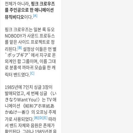
전체가 아니라,
핑크 크로우즈
를 주인공으로 한 애니메이션
[A]
뮤직비디오
이다.
핑크 크로우즈는 일본 록 듀오
NOBODY가 사운드 프로듀스
를 맡은 사이드 프로젝트로 정
[B]
리된다.
설정상 이들은 먼 별
`ポップギア`에서 지구로 온
외계인 팝 그룹이며, 이름 그대
로 분홍색 까마귀 모습을 한 캐
[C]
릭터 밴드였다.
1985년에 7인치 싱글 3장이
발매되었고, 세 번째 싱글 〈い
きなりWant You!〉는 TV 애
니메이션 《昭和アホ草紙あ
かぬけ一番!》의 오프닝 주제
[B]
[D]
[E]
가로 사용되었다.
따라
서 밴드 자체와 음원은 존재가
확인된다. 그러나 1985년경 음