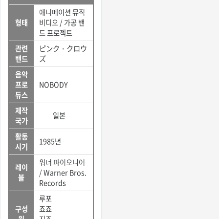
애니메이션 뮤직
형태
비디오 / 가공 밴
드 프로젝트
관련
ピンク・クロウ
밴드
ズ
음악
프로
NOBODY
듀스
제작
일본
국가
활동
1985년
시기
워너 파이오니어
레이
/ Warner Bros.
블
Records
루포
구성
죠죠
원
지죠