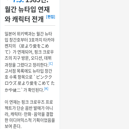
월간 뉴타입 연재
와 캐릭터 전개
[편집]
일본어 위키백과는 월간 뉴타
입 창간호부터 3호까지 타카야
켄지의 〈星より愛をこめ
て〉가 연재되어, 핑크 크로우
즈의 지구 방문, 오디션, 데뷔
[C]
과정을 그렸다고 정리한다.
고서점 목록에도 뉴타입 창간
호 수록 항목으로 `ピンクク
ロウズ 星より愛をこめて た
[K]
かや健二`가 확인된다.
이 연재는 핑크 크로우즈 프로
젝트가 단순 음반 발매가 아니
라, 캐릭터·만화·음악을 결합
한 미디어믹스적 기획이었음을
보여 준다.