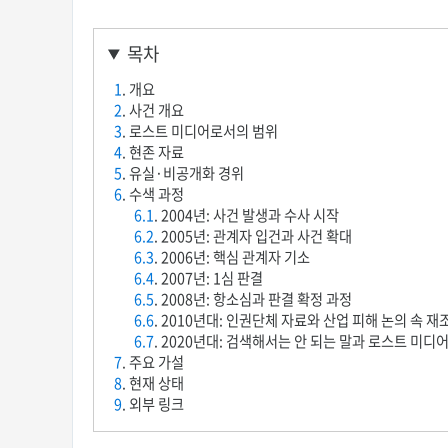
목차
1
. 개요
2
. 사건 개요
3
. 로스트 미디어로서의 범위
4
. 현존 자료
5
. 유실·비공개화 경위
6
. 수색 과정
6.1
. 2004년: 사건 발생과 수사 시작
6.2
. 2005년: 관계자 입건과 사건 확대
6.3
. 2006년: 핵심 관계자 기소
6.4
. 2007년: 1심 판결
6.5
. 2008년: 항소심과 판결 확정 과정
6.6
. 2010년대: 인권단체 자료와 산업 피해 논의 속 재
6.7
. 2020년대: 검색해서는 안 되는 말과 로스트 미디
7
. 주요 가설
8
. 현재 상태
9
. 외부 링크