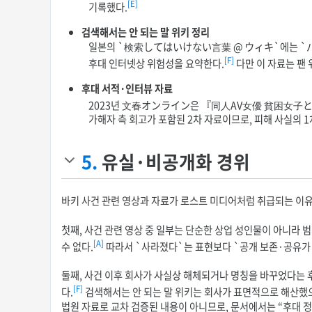
[E]
기록했다.
검색해서는 안 되는 말 위키 정리
일본의 `検索してはいけない言葉 @ ウィキ`에는 `バ
[F]
후대 인터넷상 위험성을 요약한다.
다만 이 자료는 팬 
후대 서적·인터뷰 자료
2023년 文春オンライン은 『同人AV女優 貧困女子とア
가해자 측 회고가 포함된 2차 자료이므로, 피해 사실의 
5.
유실·비공개화 경위
바키 사건 관련 영상과 자료가 로스트 미디어처럼 취급되는 이유
첫째, 사건 관련 영상 중 일부는 단순한 상업 성인물이 아니라 
[A]
수 없다.
따라서 `사라졌다`는 표현보다 `공개 보존·공유가
둘째, 사건 이후 회사가 사실상 해체되거나 명칭을 바꾸었다는 
[F]
다.
검색해서는 안 되는 말 위키는 회사가 표면적으로 해산했
법원 자료로 교차 검증된 내용이 아니므로, 문서에서는 “후대 