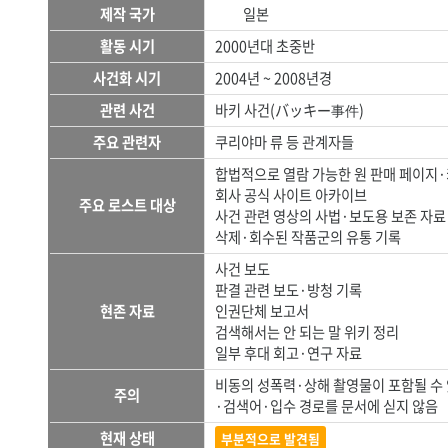
제작 국가
일본
활동 시기
2000년대 초중반
사건화 시기
2004년 ~ 2008년경
관련 사건
바키 사건(バッキー事件)
주요 관련자
쿠리야마 류 등 관계자들
합법적으로 열람 가능한 원 판매 페이지
회사 공식 사이트 아카이브
주요 로스트 대상
사건 관련 영상의 사법·보도용 보존 자료
삭제·회수된 작품군의 유통 기록
사건 보도
판결 관련 보도·방청 기록
현존 자료
인권단체 보고서
검색해서는 안 되는 말 위키 정리
일부 후대 회고·연구 자료
비동의 성폭력·상해 촬영물이 포함될 수
주의
·검색어·입수 경로를 문서에 싣지 않음
현재 상태
부분적으로 발견됨