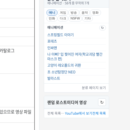
애니메이션 · 58개 중 무작위 7개
애니
게임
방송
음악
영화
만화
다크
NSFW
기타
애니메이션
↻
스프링필드 이야기
포테츠
인싸맨
·카탈로그
나 이뻐? 입 찢어진 여자(학교괴담 빨간
마스크 편)
고양이 레오폴드의 귀환
초 소년탐정단 NEO
발라스트
분류 페이지 보기
랜덤 로스트미디어 영상
↻
YouTube에서 보기
 있으므로 영상 파일
전체 목록 15개 중 하나를 골랐습니다.
YouTube에서 보기
전체 목록