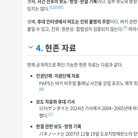
셋째,
사건 전후의 보도·방청·판결 기록
이다. 일부 보도와 방청
[C]
[D]
[E]
있지는 않다.
넷째,
후대 인터넷에서 떠도는 진위 불명의 주장
이다. 바키 관
[F]
물일 수 있고, 진위·원본성·합법성이 검증되지 않는다.
따라서
4.
현존 자료
현재 공개적으로 확인 가능한 현존 자료는 다음과 같다.
인권단체·지원단체 자료
PAPS는 바키 비주얼 플래닝 사건을 상업 포르노 제작 
[B]
보도 자료와 후대 기사
日刊ゲンダイ는 2024년 기사에서 2004~2005년에 
[C]
했다.
판결 관련 보도·방청 기록
バキノート는 2007년 12월 19일 도쿄지방재판소의 징