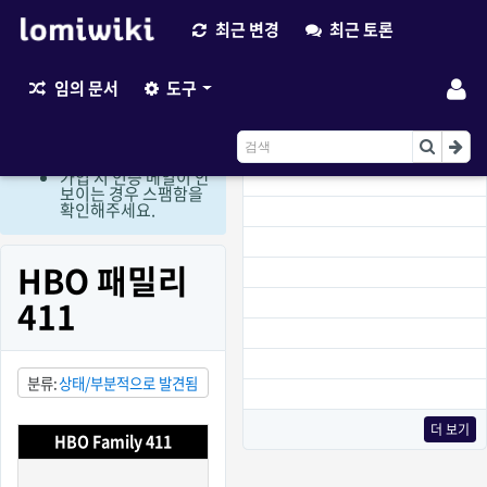
최근 변경
최근 토론
최근 변경
임의 문서
도구
현재 로그인 회원만 편
집이 가능한 상태입니
다. (비회원 편집요청
이용)
가입 시 인증 메일이 안
보이는 경우 스팸함을
확인해주세요.
HBO 패밀리
411
분류
상태/부분적으로 발견됨
더 보기
HBO Family 411