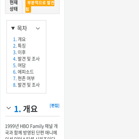
현재
부분적으로 발견
상태
됨
목차
1
. 개요
2
. 특징
3
. 이후
4
. 발견 및 조사
5
. 여담
6
. 에피소드
7
. 현존 여부
8
. 발견 및 조사
1.
개요
[편집]
1999년 HBO Family 채널 개
국과 함께 방영된 단편 애니메
이션 인터스티셜 시리즈이다.