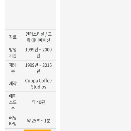
인터스티셜 / 교
장르
육 애니메이션
방영
1999년 ~ 2000
기간
년
재방
1999년 ~ 2016
송
년
Cuppa Coffee
제작
Studios
에피
소드
약 40편
수
러닝
약 25초 ~ 1분
타임