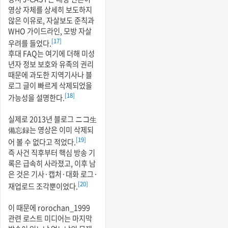
영상 자체를 상세히 보도하지
않은 이유로, 자살보도 준칙과
WHO 가이드라인, 모방 자살
[17]
우려를 들었다.
후대 FAQ는 여기에 더해 미성
년자 정보 보호와 유족의 권리
때문에 과도한 지역기사나 블
로그 글이 빠르게 삭제되었을
[18]
가능성을 설명한다.
실제로 2013년 블로그 ニコ生
備忘録는 영상은 이미 삭제되
[19]
어 볼 수 없다고 적었다.
즉 사건 직후부터 핵심 방송 기
록은 급속히 사라졌고, 이후 남
은 것은 기사·캡처·대화 로그·
[20]
재업로드 조각뿐이었다.
이 때문에 rorochan_1999
관련 로스트 미디어는 마지막