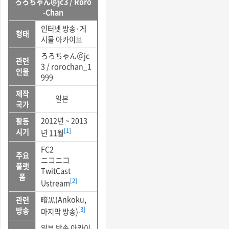
ろろちゃん＠jc3 / Roro
-Chan
인터넷 방송·게
형태
시물 아카이브
ろろちゃん＠jc
관련
3 / rorochan_1
인물
999
제작
일본
국가
2012년 ~ 2013
활동
시기
[1]
년 11월
FC2
주요
ニコニコ
플랫
TwitCast
폼
[2]
Ustream
暗黒(Ankoku,
관련
방송
[3]
마지막 방송)
일부 방송 아카이