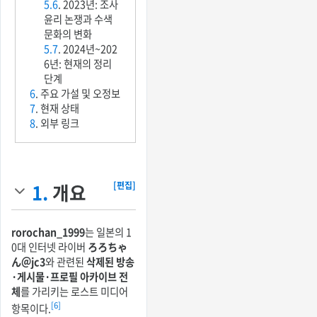
5.6
. 2023년: 조사
윤리 논쟁과 수색
문화의 변화
5.7
. 2024년~202
6년: 현재의 정리
단계
6
. 주요 가설 및 오정보
7
. 현재 상태
8
. 외부 링크
1.
개요
[편집]
rorochan_1999
는 일본의 1
0대 인터넷 라이버
ろろちゃ
ん＠jc3
와 관련된
삭제된 방송
·게시물·프로필 아카이브 전
체
를 가리키는 로스트 미디어
[6]
항목이다.