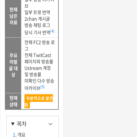
브
현재
일부 트윗 번역
남은
2chan 게시글
자료
방송 채팅 로그
[4]
당시 기사 번역
전체 FC2 방송 로
그
전체 TwitCast
주요
페이지와 방송물
미발
Ustream 계정
굴 대
및 방송물
상
미확인 다수 방송
[5]
아카이브
현재
부분적으로 발견
상태
됨
목차
1
. 개요