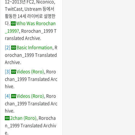
12~2013년 FC2, Niconico,
TwitCast, Ustream 등에서
활동한 14세 라이버로 설명한
다.
Who Was Rorochan
_1999?
, Rorochan_1999 T
ranslated Archive.
[2]
Basic Information
, R
orochan_1999 Translated
Archive.
[3]
Videos (Roro)
, Roro
chan_1999 Translated Arc
hive.
[4]
Videos (Roro)
, Roro
chan_1999 Translated Arc
hive.
2chan (Roro)
, Rorocha
n_1999 Translated Archiv
e.