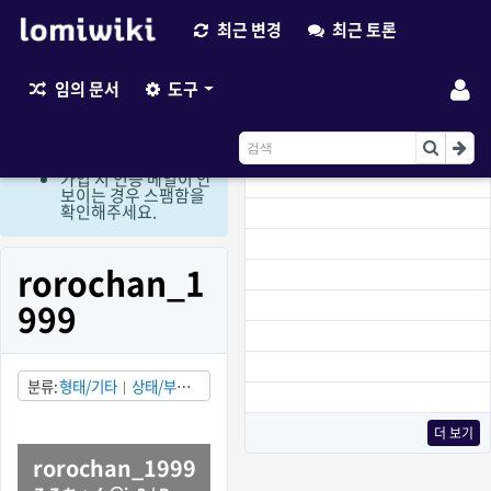
최근 변경
최근 토론
최근 변경
임의 문서
도구
현재 로그인 회원만 편
집이 가능한 상태입니
다. (비회원 편집요청
이용)
가입 시 인증 메일이 안
보이는 경우 스팸함을
확인해주세요.
rorochan_1
999
분류
형태/기타
상태/부분
적으로 발견됨
국가/일본
다크 로스트 미디어
더 보기
rorochan_1999