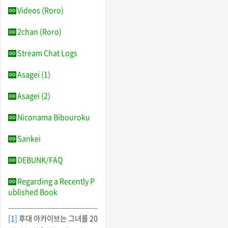
Videos (Roro)
2chan (Roro)
Stream Chat Logs
Asagei (1)
Asagei (2)
Niconama Bibouroku
Sankei
DEBUNK/FAQ
Regarding a Recently P
ublished Book
[1]
후대 아카이브는 그녀를 20