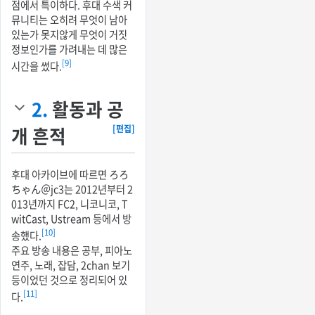
점에서 특이하다. 후대 수색 커
뮤니티는 오히려 무엇이 남아
있는가 못지않게 무엇이 거짓
정보인가를 가려내는 데 많은
[9]
시간을 썼다.
2.
활동과 공
개 흔적
[편집]
후대 아카이브에 따르면 ろろ
ちゃん＠jc3는 2012년부터 2
013년까지 FC2, 니코니코, T
witCast, Ustream 등에서 방
[10]
송했다.
주요 방송 내용은 공부, 피아노
연주, 노래, 잡담, 2chan 보기
등이었던 것으로 정리되어 있
[11]
다.