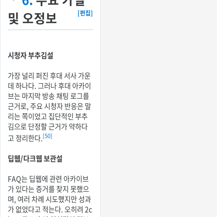
및 오정보
[편집]
시청자 부추김설
가장 널리 퍼진 후대 서사 가운
데 하나다. 그러나 후대 아카이
브는 마지막 방송 채팅 로그를
근거로, 주요 시청자 반응은 말
리는 쪽이었고 집단적인 부추
김으로 단정할 근거가 약하다
[50]
고 정리한다.
딥웹/다크웹 보관설
FAQ는 딥웹에 관련 아카이브
가 있다는 증거를 찾지 못했으
며, 여러 차례 시도했지만 성과
가 없었다고 적는다. 오히려 2c