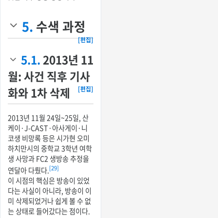
5.
수색 과정
[편집]
5.1.
2013년 11
월: 사건 직후 기사
화와 1차 삭제
[편집]
2013년 11월 24일~25일, 산
케이·J-CAST·아사게이·니
코생 비망록 등은 시가현 오미
하치만시의 중학교 3학년 여학
생 사망과 FC2 생방송 추정을
[29]
연달아 다뤘다.
이 시점의 핵심은 방송이 있었
다는 사실이 아니라, 방송이 이
미 삭제되었거나 쉽게 볼 수 없
는 상태로 들어갔다는 점이다.