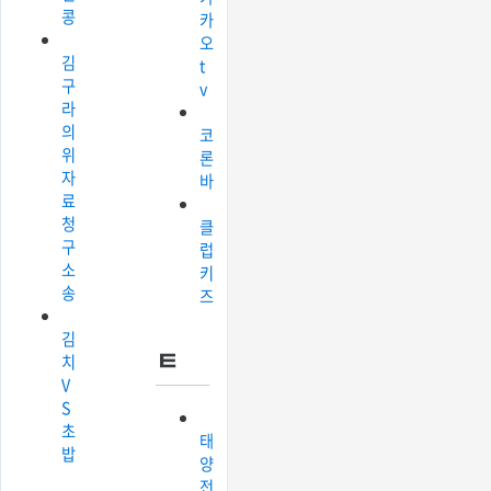
콩
카
오
김
t
구
v
라
의
코
위
론
자
바
료
청
클
구
럽
소
키
송
즈
김
ㅌ
치
V
S
초
태
밥
양
전