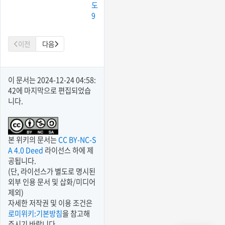
도
9
이전
다음
이 문서는
2024-12-24 04:58:
42
에 마지막으로 편집되었습
니다.
본 위키의 문서는
CC BY-NC-S
A 4.0 Deed
라이선스 하에 제
공됩니다.
(단, 라이선스가 별도로 명시된
외부 인용 문서 및 삽화/미디어
제외)
자세한 저작권 및 이용 조건은
로미위키:기본방침
을 참고해
주시기 바랍니다.